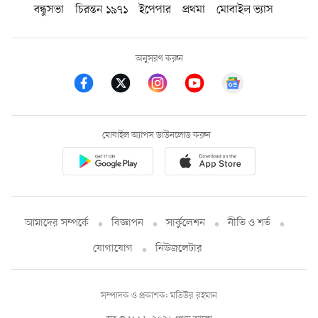
বন্ধুসভা
চিরন্তন ১৯৭১
ইপেপার
প্রথমা
মোবাইল ভ্যাস
অনুসরণ করুন
মোবাইল অ্যাপস ডাউনলোড করুন
আমাদের সম্পর্কে
বিজ্ঞাপন
সার্কুলেশন
নীতি ও শর্ত
যোগাযোগ
নিউজলেটার
সম্পাদক ও প্রকাশক: মতিউর রহমান