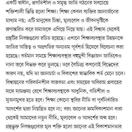
একটি স্বাধীন, প্রগতিশীল ও সমৃদ্ধ জাতি গঠনের সবচেয়ে
শক্তিশালী ভিত্তি হলো শিক্ষা। শিক্ষা কেবল ব্যক্তির জ্ঞানার্জনের
মাধ্যম নয়; এটি মানুষের চিন্তা, মূল্যবোধ ও জীবনদৃষ্টিকে
রূপান্তরিত করে সমাজকে এগিয়ে নিয়ে যায়। এই বিশ্বাস থেকেই
গ্রন্থটির নিবন্ধগুলো রচিত হয়েছে। এখানে শিক্ষাব্যবস্থার উন্নয়নকে
জাতির অস্তিত্ব ও অগ্রগতির অন্যতম পূর্বশর্ত হিসেবে বিবেচনা করা
হয়েছে। বর্তমান সময়ে শিক্ষাব্যবস্থার বহুমুখী বিভাজন জাতিকেও
নানা স্তরে বিভক্ত করে তুলছে। তবে বৈচিত্র্য কখনোই বিভেদের
কারণ নয়, যদি তা জ্ঞানচর্চা ও বিকাশের স্বাভাবিক শর্ত মেনে চলে।
বিশ্বায়নের পরিবর্তনশীল বাস্তবতা এবং সময়ের অবিরাম প্রবাহের
সঙ্গে সামঞ্জস্য রেখে শিক্ষাব্যবস্থাকে আধুনিক, গতিশীল ও
সৃজনমুখর হতে হবে। শিক্ষা কোনো স্থবির নীতি বা পূর্বনির্ধারিত
আদর্শের দ্বারা নিয়ন্ত্রিত হবে না; বরং জ্ঞানের ক্রমবিকাশমান ধারা
থেকেই আমাদের নতুন নীতি, মূল্যবোধ ও আদর্শের জন্ম হবে।
গ্রন্থভুক্ত নিবন্ধগুলোর মূল শক্তি হলো জ্ঞানের এই বিকাশমানতার