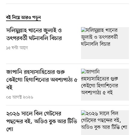
বই নিয়ে আরও পড়ুন
সলিমুল্লাহ খানের জুলাই ও
তৎপরবর্তী ঘটনাবলি বিচার
১৫ ঘণ্টা আগে
জাপানি রহস্যসাহিত্যের গুরু
কেইগো হিগাশিনোর অবশ্যপাঠ্য ৫
বই
০৫ আগস্ট ২০২৬
২০২৬ সালে বিল গেটসের
পছন্দের বই, অডিও বুক আর টিভি
শো