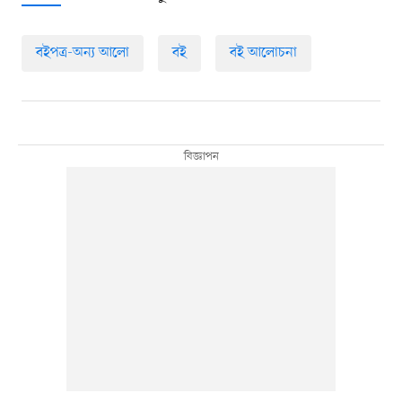
বইপত্র-অন্য আলো
বই
বই আলোচনা