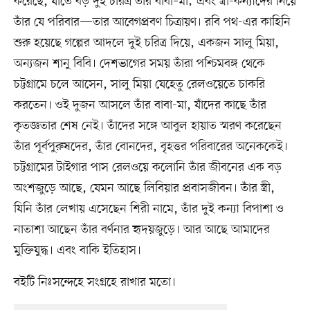
করেছে, যাতে বড় দুই চরিত্র তাঁর বাবা–মা; এবং স্ত্রী-কন্যাদের নিয়ে
তাঁর যে পরিবার—তার আবেগপ্রবণ চিত্রায়ণ। রবি পথ-এর কাহিনি
শুরু হয়েছে গল্পের আদলে দুই চরিত্র দিয়ে, একজন সালু মিয়া,
অন্যজন শানু বিবি। দেশভাগের সময় তাঁরা পশ্চিমবঙ্গ থেকে
চট্টগ্রামে চলে আসেন, সালু মিয়া যেহেতু রেলওয়েতে চাকরি
করতেন। ওই দুজন আসলে তাঁর বাবা-মা, যাঁদের কাছে তাঁর
কৃতজ্ঞতার শেষ নেই। তাঁদের সঙ্গে আবুল হায়াত স্মরণ করেছেন
তাঁর পূর্বপুরুষদের, তাঁর বোনদের, বৃহত্তর পরিবারের অনেককেই।
চট্টগ্রামের টাইগার পাস রেলওয়ে কলোনি তাঁর জীবনের এক বড়
অংশজুড়ে আছে, যেমন আছে লিবিয়ার প্রবাসজীবন। তাঁর স্ত্রী,
যিনি তাঁর লেখায় এসেছেন শিরী নামে, তাঁর দুই কন্যা বিপাশা ও
নাতাশা আছেন তাঁর বর্ণনার হৃদয়জুড়ে। আর আছে আমাদের
মুক্তিযুদ্ধ। এবং বাকি ইতিহাস।
বইটি নিঃসন্দেহে সংগ্রহে রাখার মতো।