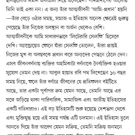
ছবিগুলোও সমান একাগ্রতা নিয়ে এঁকেছেন। পাদপ্রদীপের আলোয়
তিনি তাই একা নন। এ জন্য তাঁর আত্মজীবনী ‘আমি-প্রধান’ হয়নি
—তাঁর বেড়ে ওঠার সময়, সমাজ ও ইতিহাস অনেক ক্ষেত্রেই গুরুত্ব
পেয়েছে তাঁর নিজের অবস্থান বা অর্জন থেকেও বেশি।
আত্মজীবনীকে আমি সাধারণভাবে ‘লিটেরারি সেলফি’ হিসেবে
দেখি। অ্যান্ড্রোয়েড ফোনে যাঁরা সেলফি তোলেন, তাঁরা প্রায়ই
নিজের মুখ বা অবয়বকে প্রধান করে অন্যদের পেছনে ঠেলে দেন।
এসব জীবনবর্ণনায় ব্যক্তির অহমিকাটা বর্ণনাকে নৈর্ব্যক্তিক হওয়ার
সুযোগ তেমন দেয় না। আবুল হায়াত রবি পথ লিখেছেন ১০ বছর
সময় নিয়ে, ফলে তাঁর বর্ণাঢ্য জীবনের যে প্রতিফলন বইটিতে
আছে, তার একটা পূর্বাপর ক্রম যেমন আছে, তেমনি আছে এর
সঙ্গে জড়িয়ে থাকা পারিবারিক, সামাজিক এবং জাতীয় ইতিহাসের
একটি গতিধারাও। এই বড় ইতিহাসটি শুরু হয়েছে দেশভাগ থেকে
এবং মুক্তিযুদ্ধ হয়ে এই সময় পর্যন্ত এটি চলমান। এই ইতিহাস তুলে
আনতে গিয়ে তাঁর আবেগ যেমন সক্রিয়, তেমনি সক্রিয় জনমনে