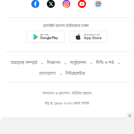
মোবাইল অ্যাপস ডাউনলোড করুন
আমাদের সম্পর্কে
বিজ্ঞাপন
সার্কুলেশন
নীতি ও শর্ত
যোগাযোগ
নিউজলেটার
সম্পাদক ও প্রকাশক: মতিউর রহমান
স্বত্ব © ১৯৯৮-২০২৬ প্রথম আলো