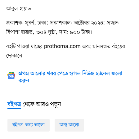
আবুল হায়াত
প্রকাশক: সুবর্ণ, ঢাকা; প্রকাশকাল: অক্টোবর ২০২৪; প্রচ্ছদ:
বিপাশা হায়াত; ৩০৪ পৃষ্ঠা; দাম: ৯০০ টাকা।
বইটি পাওয়া যাচ্ছে: prothoma.com এবং মানসম্মত বইয়ের
দোকানে
প্রথম আলোর খবর পেতে গুগল নিউজ চ্যানেল ফলো
করুন
থেকে আরও পড়ুন
বইপত্র
বইপত্র-অন্য আলো
অন্য আলো