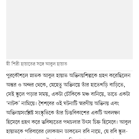
স্ত্রী শিরী হায়াতের সঙ্গে আবুল হায়াত
পুরকৌশলে স্নাতক আবুল হায়াত অভিনয়শিল্পকে গ্রহণ করেছিলেন
অন্তর ও অন্দর থেকে, যেহেতু অভিনয়ে তাঁর হাতেখড়ি বাড়িতে,
সেই স্কুলে পড়ার সময়, একটা চৌকিকে মঞ্চ বানিয়ে, তাতে একটা
‘নাটক’ নামিয়ে। শৈশবের ওই ঘটনাটি স্মরণীয় অভিনয় এবং
অভিনয়সংশ্লিষ্ট সংস্কৃতিকে তাঁর চিত্তবিকাশের একটি অবলম্বন
হিসেবে গ্রহণ করে ভবিষ্যতের পথচলার উৎস চিহ্ন হিসেবে। আবুল
হায়াতকে পরিবারের লোকজন ডাকতেন রবি নামে, যে রবি স্কুল-