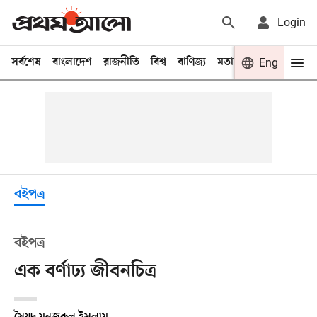
Login
সর্বশেষ
বাংলাদেশ
রাজনীতি
বিশ্ব
বাণিজ্য
মতামত
খেলা
Eng
বিনো
বইপত্র
বইপত্র
এক বর্ণাঢ্য জীবনচিত্র
সৈয়দ মনজুরুল ইসলাম