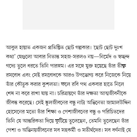
আবুল হায়াত একজন প্রতিষ্ঠিত ছোট গল্পকার। ‘ছোট ছোট দুঃখ
কথা’ যেগুলো আবার নিতান্ত সহজ-সরলও নয়—নির্মেদ ও স্বচ্ছন্দ
গদ্যে তুলে ধরতে তিনি পারঙ্গম। এর সঙ্গে যুক্ত হয়েছে তাঁর তীক্ষ্ণ
রসবোধ এবং সেই রসবোধকে আরও উপভোগ্য করে নিজেকে নিয়ে
তাঁর কৌতুক করার কুশলতা। ফলে রবি পথ একবার হাতে নিলে
শেষ না করে রাখা যায় না। চরিত্রায়ণে তাঁর দক্ষতা আত্মজীবনীকে
জীবন্ত করেছে। সেই স্কুলজীবনের বন্ধু নাট্য অভিনেতা জামালউদ্দিন
হোসেনের মতো তাঁর শিক্ষা ও পেশাজীবনের বন্ধু ও পরিচিতদের
তিনি যে আন্তরিকতা দিয়ে ফুটিয়ে তুলেছেন, তেমনি তুলেছেন তাঁর
পেশা ও অভিনয়জীবনের সব সহকর্মী ও সতীর্থদের। সব বর্ণনাই যে