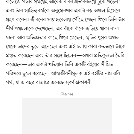
কলেজে পড়ার সময়েই আরেক রবির প্রভাববলয়ে ঢুকে পড়েন;
এবং তাঁর সাহিত্যকর্মকে অনুপ্রেরণার একটা বড় অঞ্চল হিসেবে
গ্রহণ করেন। জীবনের সায়াহ্নবেলায় পৌঁছে পেছন ফিরে তিনি তাঁর
দীর্ঘ পথচলাকে দেখেছেন, এর বাঁকে বাঁকে জড়িয়ে থাকা নানা
ঘটনা আর অভিজ্ঞতার কাছে ফিরে গেছেন, স্মৃতির ধূসর অঞ্চল
থেকে তাদের তুলে এনেছেন এবং এই চলায় কারা কতভাবে তাঁকে
প্রস্তুত করেছেন এবং তাঁর সঙ্গে ছিলেন—অথবা প্রতিকূলতা তৈরি
করেছেন—তার একটা খতিয়ান তিনি একটি বইয়ের সীমিত
পরিসরে তুলে ধরেছেন। আত্মজীবনীমূলক এই বইটির নাম রবি
পথ, যা এ বছর বাজারে এনেছে সুবর্ণ প্রকাশনী।