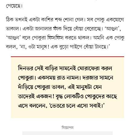
পেয়েছে।
ঠিক তখনই একটা কাশির শব্দ শোনা গেল। সব পোকু একযোগে
তাকাল। একটা জানালার ফাঁক দিয়ে ধোঁয়া বেরোচ্ছে। ‘আগুন’,
‘আগুন’ বলে পোকুরা ফিসফিস করতে থাকল। অমনি এক পোকু
বলল, ‘না, ওটা মানুষ! এক বুড়ো পাইপে ধোঁয়া টানছে।’
দিনভর সেই বাড়ির সামনেই ঘোরাফেরা করল
পোকুরা। একসময় রাত নামল। দরজার সামনে
দাঁড়িয়ে পোকুরা ভাবল, এই মানুষটা যেন
তাদেরই একজন! বৃদ্ধ লোকটিও পোকুদের কাছে
এসে বললেন, ‘ভেতরে চলে এসো সবাই।’