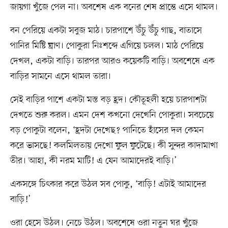
জায়গা খুঁজে পেল না। অবশেষ এক বনের শেষ প্রান্তে এসে থামল।
বন পেরিয়ে একটা সবুজ মাঠ। চারপাশে উঁচু উঁচু গাছ, বাতাসে
পানির মিষ্টি ঘ্রাণ। পোকুরা নিঃশব্দে এগিয়ে চলল। মাঠ পেরিয়ে
দেখল, একটা বাড়ি। তারপর আরও কয়েকটি বাড়ি। অবশেষে এক
বাড়ির সামনে এসে থামল তারা।
সেই বাড়ির পাশে একটা মস্ত বড় হ্রদ। কৌতূহলী হয়ে চারপাশটা
দেখতে শুরু করল। এমন দেশ কখনো দেখেনি পোকুরা। সবচেয়ে
বড় পোকুটা বলেন, ‘হ্রদটা দেখেছ? পানিতে হাঁসের দল কেমন
করে ভাসছে! কলমিলতায় দেখো ফুল ফুটেছে। কী সুন্দর কাদামাখা
তীর। আহা, কী নরম মাটি! এ যেন আমাদেরই বাড়ি।’
একসঙ্গে চিৎকার করে উঠল সব পোকু, ‘বাড়ি! এটাই আমাদের
বাড়ি!’
ওরা হেসে উঠল। নেচে উঠল। অবশেষে ওরা নতুন ঘর খুঁজে