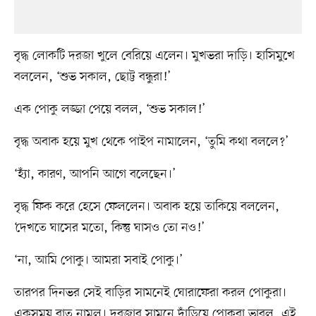
বৃদ্ধ লোকটি দরজা খুলে বেরিয়ে এলেন। মুখভরা দাড়ি। হাসিমুখে
বললেন, ‘শুভ সকাল, ছোট্ট বন্ধুরা!’
এক পোকু লজ্জা পেয়ে বলল, ‘শুভ সকাল!’
বৃদ্ধ অবাক হয়ে মুখ থেকে পাইপ নামালেন, ‘তুমি কথা বললে?’
‘হ্যাঁ, কারণ, আপনি আগে বলেছেন।’
বৃদ্ধ ফিক করে হেসে ফেললেন। অবাক হয়ে তাকিয়ে বললেন,
‘দেখতে ঘাসের মতো, কিন্তু ঘাসও তো নও!’
‘না, আমি পোকু। আমরা সবাই পোকু।’
তারপর দিনভর সেই বাড়ির সামনেই ঘোরাফেরা করল পোকুরা।
একসময় রাত নামল। দরজার সামনে দাঁড়িয়ে পোকুরা ভাবল, এই