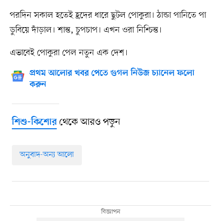
পরদিন সকাল হতেই হ্রদের ধারে ছুটল পোকুরা। ঠান্ডা পানিতে পা
ডুবিয়ে দাঁড়াল। শান্ত, চুপচাপ। এখন ওরা নিশ্চিন্ত।
এভাবেই পোকুরা পেল নতুন এক দেশ।
প্রথম আলোর খবর পেতে গুগল নিউজ চ্যানেল ফলো
করুন
থেকে আরও পড়ুন
শিশু-কিশোর
অনুবাদ-অন্য আলো