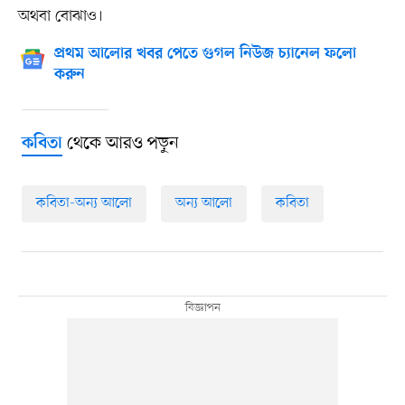
অথবা বোঝাও।
প্রথম আলোর খবর পেতে গুগল নিউজ চ্যানেল ফলো
করুন
থেকে আরও পড়ুন
কবিতা
কবিতা-অন্য আলো
অন্য আলো
কবিতা