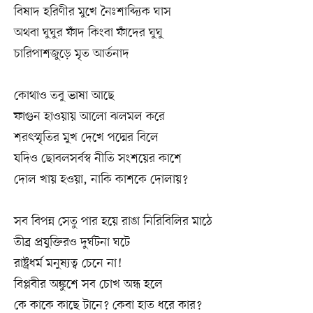
বিষাদ হরিণীর মুখে নৈঃশাব্দ্যিক ঘাস
অথবা ঘুঘুর ফাঁদ কিংবা ফাঁদের ঘুঘু
চারিপাশজুড়ে মৃত আর্তনাদ
কোথাও তবু ভাষা আছে
ফাগুন হাওয়ায় আলো ঝলমল করে
শরৎস্মৃতির মুখ দেখে পদ্মের বিলে
যদিও ছোবলসর্বস্ব নীতি সংশয়ের কাশে
দোল খায় হওয়া, নাকি কাশকে দোলায়?
সব বিপন্ন সেতু পার হয়ে রাঙা নিরিবিলির মাঠে
তীব্র প্রযুক্তিরও দুর্ঘটনা ঘটে
রাষ্ট্রধর্ম মনুষ্যত্ব চেনে না!
বিপ্লবীর অঙ্কুশে সব চোখ অন্ধ হলে
কে কাকে কাছে টানে? কেবা হাত ধরে কার?