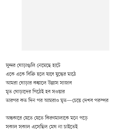
সুন্দর ঘোড়াগুলি নেমেছে হাটে
একে একে বিক্রি হলে যাবে যুদ্ধের মাঠে
আমরা ঘোড়ার কঙ্কালে উল্লাস সাজাব
মৃত ঘোড়াদের পিঠেই হব সওয়ার
তারপর কত দিন পর আমরাও মৃত—চেয়ে দেখব পরস্পর
অন্ধকারে যেতে যেতে কিরণমালাকে মনে পড়ে
সকাল সকাল এসেছিল মেঘ না চাইতেই