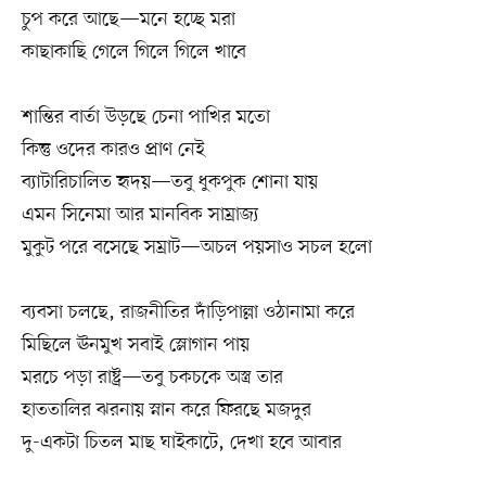
চুপ করে আছে—মনে হচ্ছে মরা
কাছাকাছি গেলে গিলে গিলে খাবে
শান্তির বার্তা উড়ছে চেনা পাখির মতো
কিন্তু ওদের কারও প্রাণ নেই
ব্যাটারিচালিত হৃদয়—তবু ধুকপুক শোনা যায়
এমন সিনেমা আর মানবিক সাম্রাজ্য
মুকুট পরে বসেছে সম্রাট—অচল পয়সাও সচল হলো
ব্যবসা চলছে, রাজনীতির দাঁড়িপাল্লা ওঠানামা করে
মিছিলে ঊনমুখ সবাই স্লোগান পায়
মরচে পড়া রাষ্ট্র—তবু চকচকে অস্ত্র তার
হাততালির ঝরনায় স্নান করে ফিরছে মজদুর
দু-একটা চিতল মাছ ঘাইকাটে, দেখা হবে আবার