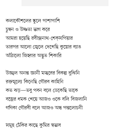
কলাকৌশলের স্কুলে পাশাপাশি
চুম্বন ও উষ্ণতা ভাগ করে
আমরা হয়েছি রবীন্দ্রনাথ-শেক্‌সপিয়ার
তারপর আলো জ্বেলে দেখেছি কুয়োর ব্যাঙ
আঁঠালো জিহ্বার অদ্ভুত শিকারি
উজ্জ্বল অনন্ত জ্ঞানী মচ্ছবের বিকল্প বুঝিনি
রক্তমূল্যে কিনেছি গৌরব কাহিনি
কত ঝড়—তবু পবন বলে ডেকেছি তাকে
বজ্রের ধমক খেয়ে আজও ওকে বলি বিজলানি
গণিকা গৌরবী বলে আজও অন্ধ পদ্মলোচনী
সমূহ ঢেঁকির কাছে কুমির স্বভাব