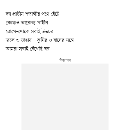
বহু প্রাচীন শতাব্দীর পথে হেঁটে
কোথাও আরোগ্য পাইনি
রোগে–শোকে সবাই উভচর
জলে ও ডাঙায়—কুমির ও বাঘের সঙ্গে
আমরা সবাই বেঁধেছি ঘর