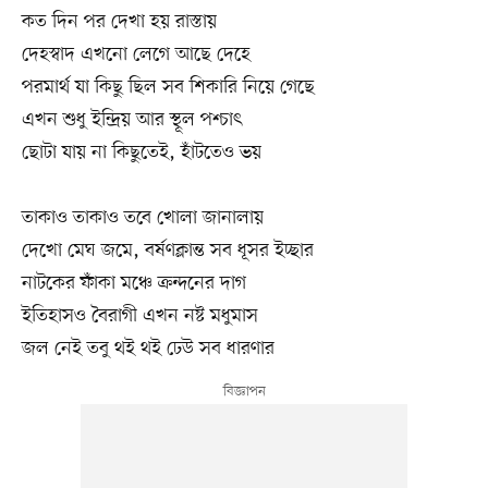
কত দিন পর দেখা হয় রাস্তায়
দেহস্বাদ এখনো লেগে আছে দেহে
পরমার্থ যা কিছু ছিল সব শিকারি নিয়ে গেছে
এখন শুধু ইন্দ্রিয় আর স্থূল পশ্চাৎ
ছোটা যায় না কিছুতেই, হাঁটতেও ভয়
তাকাও তাকাও তবে খোলা জানালায়
দেখো মেঘ জমে, বর্ষণক্লান্ত সব ধূসর ইচ্ছার
নাটকের ফাঁকা মঞ্চে ক্রন্দনের দাগ
ইতিহাসও বৈরাগী এখন নষ্ট মধুমাস
জল নেই তবু থই থই ঢেউ সব ধারণার