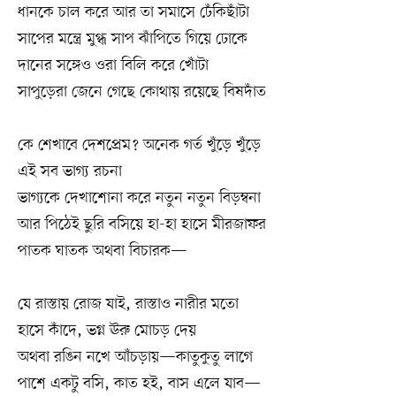
ধানকে চাল করে আর তা সমাসে ঢেঁকিছাঁটা
সাপের মন্ত্রে মুগ্ধ সাপ ঝাঁপিতে গিয়ে ঢোকে
দানের সঙ্গেও ওরা বিলি করে খোঁটা
সাপুড়েরা জেনে গেছে কোথায় রয়েছে বিষদাঁত
কে শেখাবে দেশপ্রেম? অনেক গর্ত খুঁড়ে খুঁড়ে
এই সব ভাগ্য রচনা
ভাগ্যকে দেখাশোনা করে নতুন নতুন বিড়ম্বনা
আর পিঠেই ছুরি বসিয়ে হা-হা হাসে মীরজাফর
পাতক ঘাতক অথবা বিচারক—
যে রাস্তায় রোজ যাই, রাস্তাও নারীর মতো
হাসে কাঁদে, ভগ্ন ঊরু মোচড় দেয়
অথবা রঙিন নখে আঁচড়ায়—কাতুকুতু লাগে
পাশে একটু বসি, কাত হই, বাস এলে যাব—