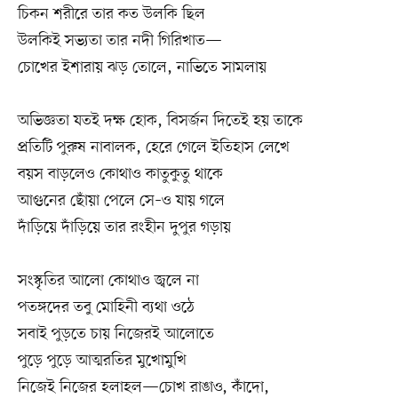
চিকন শরীরে তার কত উলকি ছিল
উলকিই সভ্যতা তার নদী গিরিখাত—
চোখের ইশারায় ঝড় তোলে, নাভিতে সামলায়
অভিজ্ঞতা যতই দক্ষ হোক, বিসর্জন দিতেই হয় তাকে
প্রতিটি পুরুষ নাবালক, হেরে গেলে ইতিহাস লেখে
বয়স বাড়লেও কোথাও কাতুকুতু থাকে
আগুনের ছোঁয়া পেলে সে–ও যায় গলে
দাঁড়িয়ে দাঁড়িয়ে তার রংহীন দুপুর গড়ায়
সংস্কৃতির আলো কোথাও জ্বলে না
পতঙ্গদের তবু মোহিনী ব্যথা ওঠে
সবাই পুড়তে চায় নিজেরই আলোতে
পুড়ে পুড়ে আত্মরতির মুখোমুখি
নিজেই নিজের হলাহল—চোখ রাঙাও, কাঁদো,