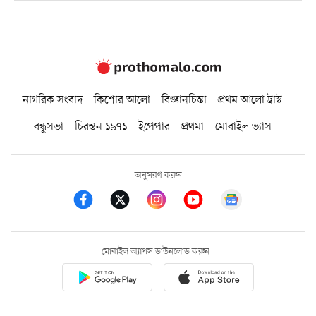
নাগরিক সংবাদ
কিশোর আলো
বিজ্ঞানচিন্তা
প্রথম আলো ট্রাস্ট
বন্ধুসভা
চিরন্তন ১৯৭১
ইপেপার
প্রথমা
মোবাইল ভ্যাস
অনুসরণ করুন
মোবাইল অ্যাপস ডাউনলোড করুন