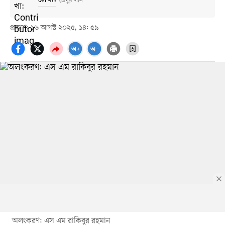
লেখা:
তৈমুর খান
প্রকাশ: ১৬ আগস্ট ২০২৫, ১৪: ৫৯
অলংকরণ: এস এম রাকিবুর রহমান