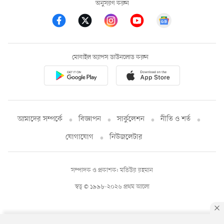
অনুসরণ করুন
মোবাইল অ্যাপস ডাউনলোড করুন
আমাদের সম্পর্কে
বিজ্ঞাপন
সার্কুলেশন
নীতি ও শর্ত
যোগাযোগ
নিউজলেটার
সম্পাদক ও প্রকাশক: মতিউর রহমান
স্বত্ব © ১৯৯৮-২০২৬ প্রথম আলো