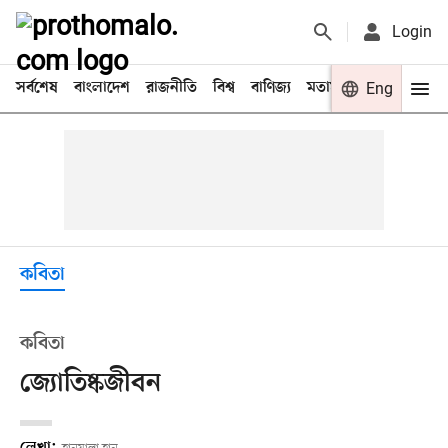
Login
সর্বশেষ
বাংলাদেশ
রাজনীতি
বিশ্ব
বাণিজ্য
মতামত
খেলা
Eng
বিনো
কবিতা
কবিতা
জ্যোতিষ্কজীবন
লেখা: