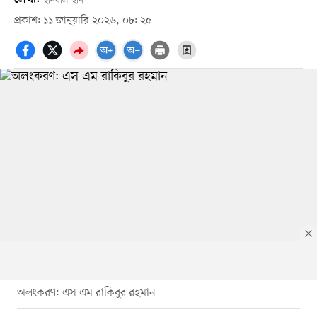
হানযালা হান
প্রকাশ: ১১ জানুয়ারি ২০২৬, ০৮: ২৫
অলংকরণ: এস এম রাকিবুর রহমান