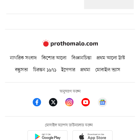
নাগরিক সংবাদ
কিশোর আলো
বিজ্ঞানচিন্তা
প্রথম আলো ট্রাস্ট
বন্ধুসভা
চিরন্তন ১৯৭১
ইপেপার
প্রথমা
মোবাইল ভ্যাস
অনুসরণ করুন
মোবাইল অ্যাপস ডাউনলোড করুন