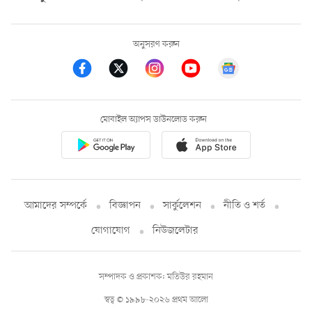
অনুসরণ করুন
মোবাইল অ্যাপস ডাউনলোড করুন
আমাদের সম্পর্কে
বিজ্ঞাপন
সার্কুলেশন
নীতি ও শর্ত
যোগাযোগ
নিউজলেটার
সম্পাদক ও প্রকাশক: মতিউর রহমান
স্বত্ব © ১৯৯৮-২০২৬ প্রথম আলো