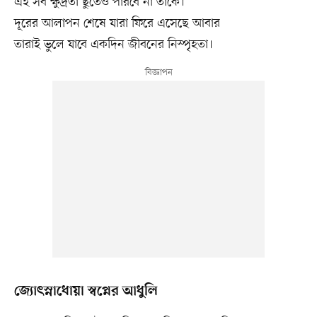
এই সব ক্ষুদ্রতা ছুঁতেও পারবে না তাকে।
দূরের আলাপন শেষে যারা ফিরে এসেছে আবার
তারাই ভুলে যাবে একদিন জীবনের নিস্পৃহতা।
জ্যোৎস্নাধোয়া স্বপ্নের আধুলি