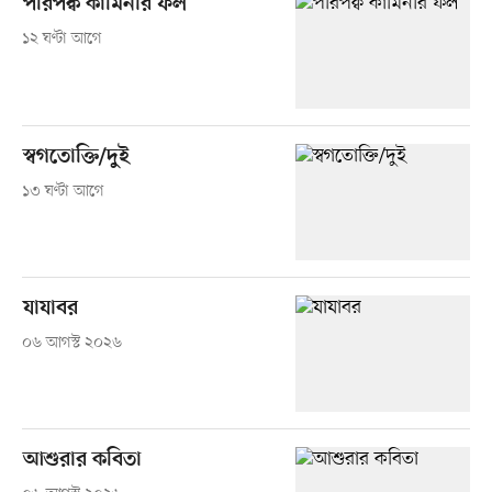
পরিপক্ব কামিনীর ফল
১২ ঘণ্টা আগে
স্বগতোক্তি/দুই
১৩ ঘণ্টা আগে
যাযাবর
০৬ আগস্ট ২০২৬
আশুরার কবিতা