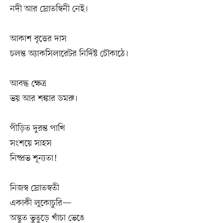
নদী আর স্রোতস্বিনী নেই।
আকাশ বৃত্তের দাস
চলন্ত অ্যাকসিলারেটর নির্দিষ্ট চৌকাঠে।
আবদ্ধ ক্ষেত্র
ভয় আর শঙ্কার ডমরু।
পীড়িত দুরন্ত পাখি
সংশয়ে সাহস
নিষ্প্রভ শূন্যতা!
নিজস্ব স্রোতস্বতী
একাকী লুকোচুরি—
অদ্ভুত ভুতুড়ে খাঁচা ভেঙে