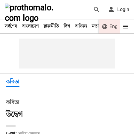
Login
সর্বশেষ
বাংলাদেশ
রাজনীতি
বিশ্ব
বাণিজ্য
মতামত
খেলা
Eng
বিনো
কবিতা
কবিতা
উদ্বেগ
লেখা:
শাহীনা সোবহান