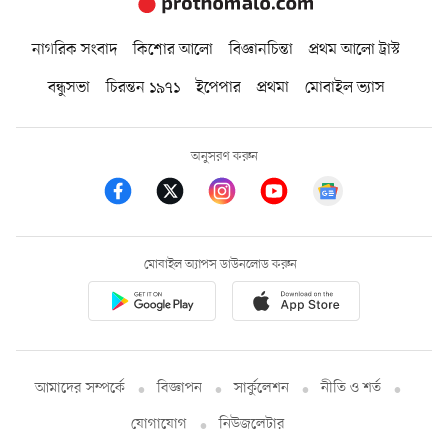
নাগরিক সংবাদ
কিশোর আলো
বিজ্ঞানচিন্তা
প্রথম আলো ট্রাস্ট
বন্ধুসভা
চিরন্তন ১৯৭১
ইপেপার
প্রথমা
মোবাইল ভ্যাস
অনুসরণ করুন
মোবাইল অ্যাপস ডাউনলোড করুন
আমাদের সম্পর্কে
বিজ্ঞাপন
সার্কুলেশন
নীতি ও শর্ত
যোগাযোগ
নিউজলেটার