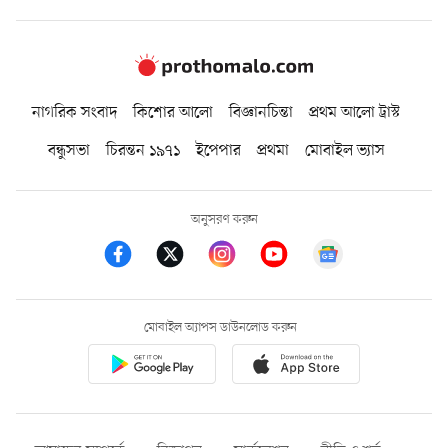
নাগরিক সংবাদ
কিশোর আলো
বিজ্ঞানচিন্তা
প্রথম আলো ট্রাস্ট
বন্ধুসভা
চিরন্তন ১৯৭১
ইপেপার
প্রথমা
মোবাইল ভ্যাস
অনুসরণ করুন
মোবাইল অ্যাপস ডাউনলোড করুন