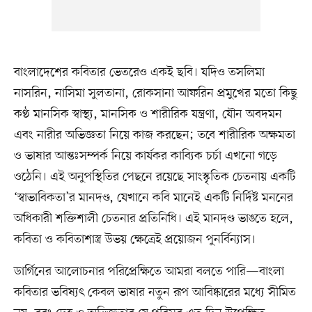
বাংলাদেশের কবিতার ভেতরেও একই ছবি। যদিও তসলিমা
নাসরিন, নাসিমা সুলতানা, রোকসানা আফরিন‌ প্রমুখের মতো কিছু
কণ্ঠ মানসিক স্বাস্থ্য, মানসিক ও শারীরিক যন্ত্রণা, যৌন অবদমন
এবং নারীর অভিজ্ঞতা নিয়ে কাজ করছেন; তবে শারীরিক অক্ষমতা
ও ভাষার আন্তঃসম্পর্ক নিয়ে কার্যকর কাব্যিক চর্চা এখনো গড়ে
ওঠেনি। এই অনুপস্থিতির পেছনে রয়েছে সাংস্কৃতিক চেতনায় একটি
‘স্বাভাবিকতা’র মানদণ্ড, যেখানে কবি মানেই একটি নির্দিষ্ট মননের
অধিকারী শক্তিশালী চেতনার প্রতিনিধি। এই মানদণ্ড ভাঙতে হলে,
কবিতা ও কবিতাশাস্ত্র উভয় ক্ষেত্রেই প্রয়োজন পুনর্বিন্যাস।
ডার্গিনের আলোচনার পরিপ্রেক্ষিতে আমরা বলতে পারি—বাংলা
কবিতার ভবিষ্যৎ কেবল ভাষার নতুন রূপ আবিষ্কারের মধ্যে সীমিত