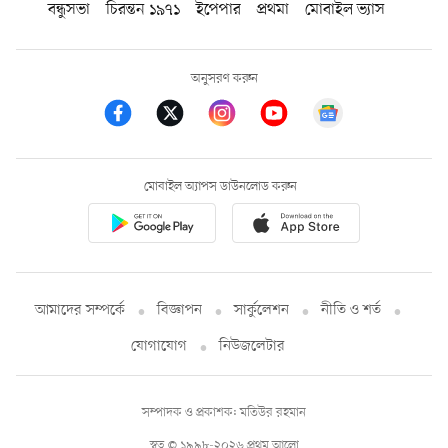
বন্ধুসভা
চিরন্তন ১৯৭১
ইপেপার
প্রথমা
মোবাইল ভ্যাস
অনুসরণ করুন
মোবাইল অ্যাপস ডাউনলোড করুন
আমাদের সম্পর্কে
বিজ্ঞাপন
সার্কুলেশন
নীতি ও শর্ত
যোগাযোগ
নিউজলেটার
সম্পাদক ও প্রকাশক: মতিউর রহমান
স্বত্ব © ১৯৯৮-২০২৬ প্রথম আলো