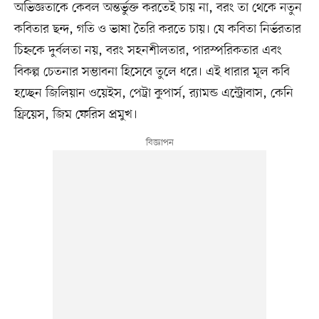
অভিজ্ঞতাকে কেবল অন্তর্ভুক্ত করতেই চায় না, বরং তা থেকে নতুন
কবিতার ছন্দ, গতি ও ভাষা তৈরি করতে চায়। যে কবিতা নির্ভরতার
চিহ্নকে দুর্বলতা নয়, বরং সহনশীলতার, পারস্পরিকতার এবং
বিকল্প চেতনার সম্ভাবনা হিসেবে তুলে ধরে। এই ধারার মূল কবি
হচ্ছেন জিলিয়ান ওয়েইস, পেট্রা কুপার্স, র‍্যামন্ড এন্ট্রোবাস, কেনি
ফ্রিয়েস, জিম ফেরিস প্রমুখ।