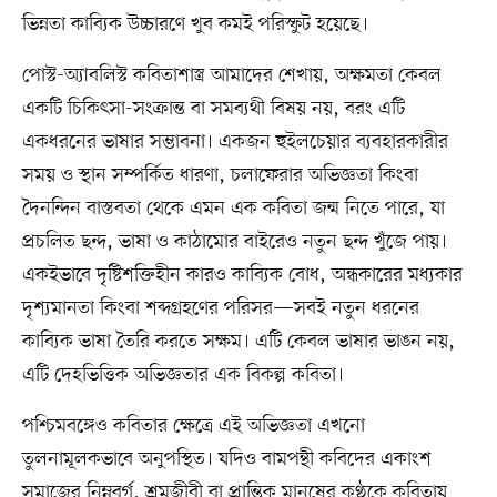
ভিন্নতা কাব্যিক উচ্চারণে খুব কমই পরিস্ফুট হয়েছে।
পোস্ট-অ্যাবলিস্ট কবিতাশাস্ত্র আমাদের শেখায়, অক্ষমতা কেবল
একটি চিকিৎসা-সংক্রান্ত বা সমব্যথী বিষয় নয়, বরং এটি
একধরনের ভাষার সম্ভাবনা। একজন হুইলচেয়ার ব্যবহারকারীর
সময় ও স্থান সম্পর্কিত ধারণা, চলাফেরার অভিজ্ঞতা কিংবা
দৈনন্দিন বাস্তবতা থেকে এমন এক কবিতা জন্ম নিতে পারে, যা
প্রচলিত ছন্দ, ভাষা ও কাঠামোর বাইরেও নতুন ছন্দ খুঁজে পায়।
একইভাবে দৃষ্টিশক্তিহীন কারও কাব্যিক বোধ, অন্ধকারের মধ্যকার
দৃশ্যমানতা কিংবা শব্দগ্রহণের পরিসর—সবই নতুন ধরনের
কাব্যিক ভাষা তৈরি করতে সক্ষম। এটি কেবল ভাষার ভাঙন নয়,
এটি দেহভিত্তিক অভিজ্ঞতার এক বিকল্প কবিতা।
পশ্চিমবঙ্গেও কবিতার ক্ষেত্রে এই অভিজ্ঞতা এখনো
তুলনামূলকভাবে অনুপস্থিত। যদিও বামপন্থী কবিদের একাংশ
সমাজের নিম্নবর্গ, শ্রমজীবী বা প্রান্তিক মানুষের কণ্ঠকে কবিতায়