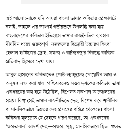
এই আলোচনাকে যদি আমরা বাংলা ভাষার কবিতার প্রেক্ষাপটে
বসাই, তাহলে এর তাৎপর্য গভীরভাবে উপলব্ধি করা যায়।
বাংলাদেশের কবিতার ইতিহাসে ভাষার রাজনৈতিক ব্যবহার
দীর্ঘদিন ধরেই গুরুত্বপূর্ণ। নজরুলের বিদ্রোহী উচ্চারণ কিংবা
হেলাল হাফিজের দ্রোহ, সমাজ ও রাষ্ট্রব্যবস্থার বিরুদ্ধে কাব্যিক
প্রতিবাদ হিসেবে দেখা যায়।
আবুল হাসানের কবিতাতেও পোস্ট-ল্যাঙ্গুয়েজ পোয়েট্রির ভাষা ও
অনুষঙ্গ লক্ষ করা যায়। পশ্চিমবঙ্গেও সত্তর দশকের কবিতায় ভাষা
একধরনের অস্ত্র হয়ে উঠেছিল, বিশেষত নকশাল আন্দোলনের
সময়। কিন্তু সেই ভাষার রাজনীতিতে দেহ, বিশেষ করে শারীরিক
বা মানসিকভাবে ভিন্নতর দেহ প্রসঙ্গের বাইরে থেকেছে। বাংলা
কবিতার মূলস্রোত যে দেহকে ধারণ করেছে, তা একধরনের
‘ক্ষমতাবান’ আদর্শ দেহ—সক্ষম, সুস্থ, মানসিকভাবে স্থিত। ফলত