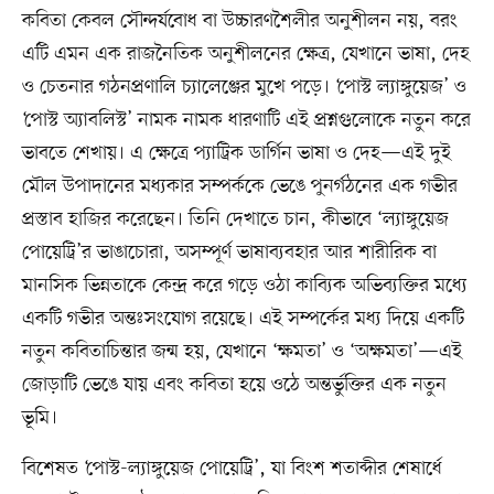
কবিতা কেবল সৌন্দর্যবোধ বা উচ্চারণশৈলীর অনুশীলন নয়, বরং
এটি এমন এক রাজনৈতিক অনুশীলনের ক্ষেত্র, যেখানে ভাষা, দেহ
ও চেতনার গঠনপ্রণালি চ্যালেঞ্জের মুখে পড়ে। ‘পোস্ট ল্যাঙ্গুয়েজ’ ও
‘পোস্ট অ্যাবলিস্ট’ নামক নামক ধারণাটি এই প্রশ্নগুলোকে নতুন করে
ভাবতে শেখায়। এ ক্ষেত্রে প্যাট্রিক ডার্গিন ভাষা ও দেহ—এই দুই
মৌল উপাদানের মধ্যকার সম্পর্ককে ভেঙে পুনর্গঠনের এক গভীর
প্রস্তাব হাজির করেছেন। তিনি দেখাতে চান, কীভাবে ‘ল্যাঙ্গুয়েজ
পোয়েট্রি’র ভাঙাচোরা, অসম্পূর্ণ ভাষাব্যবহার আর শারীরিক বা
মানসিক ভিন্নতাকে কেন্দ্র করে গড়ে ওঠা কাব্যিক অভিব্যক্তির মধ্যে
একটি গভীর অন্তঃসংযোগ রয়েছে। এই সম্পর্কের মধ্য দিয়ে একটি
নতুন কবিতাচিন্তার জন্ম হয়, যেখানে ‘ক্ষমতা’ ও ‘অক্ষমতা’—এই
জোড়াটি ভেঙে যায় এবং কবিতা হয়ে ওঠে অন্তর্ভুক্তির এক নতুন
ভূমি।
বিশেষত ‘পোস্ট-ল্যাঙ্গুয়েজ পোয়েট্রি’, যা বিংশ শতাব্দীর শেষার্ধে