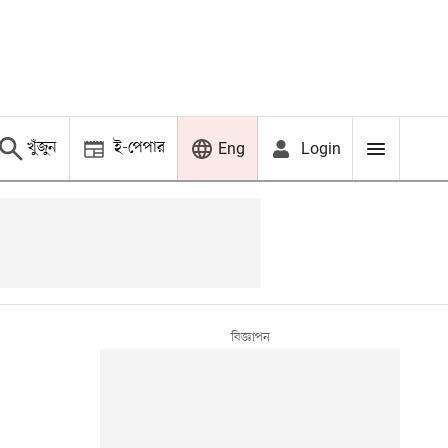
খুঁজুন
ই-পেপার
Login
Eng