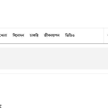
খেলা
বিনোদন
চাকরি
জীবনযাপন
ভিডিও