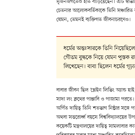
সৃজনজগতেও হাত বাড়িয়েছেন। এটি স্বাভাবিক
চেতনার আলোকবর্তিকাকে তিনি সঞ্চারি
যেমন, তেমনই ব্যক্তিগত জীবনাচরণেও।
ধর্মের অন্তঃসারকে তিনি নিয়েছি
গৌতম বুদ্ধকে নিয়ে যেমন পুস্তক র
লিখেছেন। বাবা ছিলেন ধর্মের গূঢ়ার
বাবার জীবন ছিল ‘প্লেইন লিভিং অ্যান্ড হা
সাদা লং ক্লথের পাঞ্জাবি ও পাজামা পরতে
অর্পিত দায়িত্ব তিনি শতভাগ নিষ্ঠার সঙ্
অথবা সত্তরোর্ধ্ব বয়সে বিশ্ববিদ্যালয়ের উ
কয়েকটি মন্ত্রণালয়ের দায়িত্ব সামলাবার 