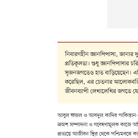
নিবারণহীন জ্ঞানপিপাসা, জানার দু
প্রতিকূলতা। শুধু জ্ঞানপিপাসার চরিত
সৃজনজগতেও হাত বাড়িয়েছেন। এটি স্ব
করেছিল, এর চেতনার আলোকবর্তি
জীবনব্যাপী লেখালেখির জগতে যে
আবুল ফজল ও আবদুল কাদির পাকিস্তান-প
ক্রমশ সম্পাদনা ও গবেষণামূলক কাজে অধি
প্রত্যয়ে আজীবন স্থির থেকে পশ্চিমবঙ্গ