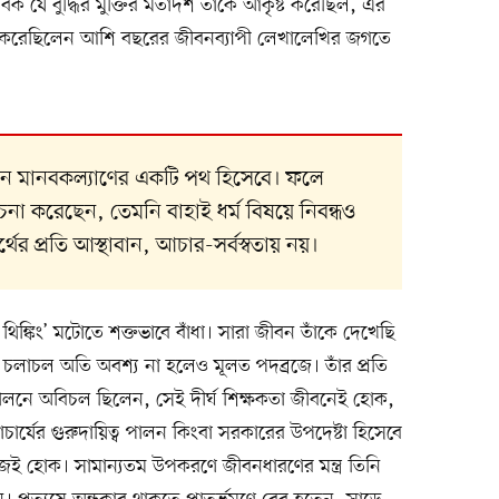
 যে বুদ্ধির মুক্তির মতাদর্শ তাঁকে আকৃষ্ট করেছিল, এর
ত করেছিলেন আশি বছরের জীবনব্যাপী লেখালেখির জগতে
লেন মানবকল্যাণের একটি পথ হিসেবে। ফলে
চনা করেছেন, তেমনি বাহাই ধর্ম বিষয়ে নিবন্ধও
্থের প্রতি আস্থাবান, আচার-সর্বস্বতায় নয়।
ই থিঙ্কিং’ মটোতে শক্তভাবে বাঁধা। সারা জীবন তাঁকে দেখেছি
। চলাচল অতি অবশ্য না হলেও মূলত পদব্রজে। তাঁর প্রতি
গে পালনে অবিচল ছিলেন, সেই দীর্ঘ শিক্ষকতা জীবনেই হোক,
পাচার্যের গুরুদায়িত্ব পালন কিংবা সরকারের উপদেষ্টা হিসেবে
কাজই হোক। সামান্যতম উপকরণে জীবনধারণের মন্ত্র তিনি