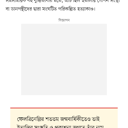
সমসাময়িক বহু বুদ্ধিজীবীর মতে, এটি ছিল ইতালীয় গোপন সংস্থা
বা ডানপন্থীদের দ্বারা সংঘটিত পরিকল্পিত হত্যাকাণ্ড।
ফেলত্রিনেল্লির শততম জন্মবার্ষিকীতেও তাই