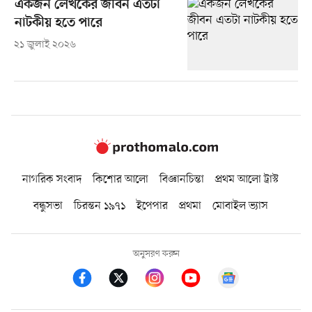
একজন লেখকের জীবন এতটা
নাটকীয় হতে পারে
২১ জুলাই ২০২৬
নাগরিক সংবাদ
কিশোর আলো
বিজ্ঞানচিন্তা
প্রথম আলো ট্রাস্ট
বন্ধুসভা
চিরন্তন ১৯৭১
ইপেপার
প্রথমা
মোবাইল ভ্যাস
অনুসরণ করুন