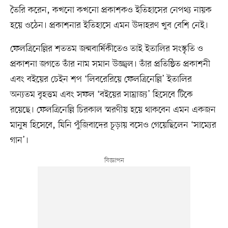
তৈরি করেন, কখনো কখনো প্রকাশকও ইতিহাসের নেপথ্য নায়ক
হয়ে ওঠেন। প্রকাশনার ইতিহাসে এমন উদাহরণ খুব বেশি নেই।
ফেলত্রিনেল্লির শততম জন্মবার্ষিকীতেও তাই ইতালির সংস্কৃতি ও
প্রকাশনা জগতে তাঁর নাম সমান উজ্জ্বল। তাঁর প্রতিষ্ঠিত প্রকাশনী
এবং বইয়ের চেইন শপ ‘লিবরেরিয়ে ফেলত্রিনেল্লি’ ইতালির
অন্যতম বৃহত্তম এবং সফল ‘বইয়ের সাম্রাজ্য’ হিসেবে টিকে
রয়েছে। ফেলত্রিনেল্লি চিরকাল স্মরণীয় হয়ে থাকবেন এমন একজন
মানুষ হিসেবে, যিনি পুঁজিবাদের চূড়ায় বসেও গেয়েছিলেন ‘সাম্যের
গান’।