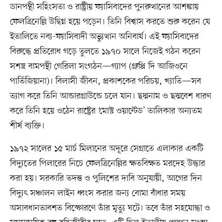
ডানপন্থী সহিংসতা ও রাষ্ট্রীয় ফ্যাসিবাদের পুনরুত্থানের আশঙ্কায়
ফেলত্রিনেল্লি উদ্বিগ্ন হয়ে পড়েন। তিনি বিশ্বাস করতে শুরু করেন যে
ইতালিতে নব্য-ফ্যাসিবাদী অভ্যুত্থান অনিবার্য। এই ফ্যাসিবাদের
বিরুদ্ধে প্রতিরোধ গড়ে তুলতে ১৯৭০ সালে নিজেই গঠন করেন
সশস্ত্র বামপন্থী গেরিলা সংগঠন—গ্যাপ (গ্রুপ্পি দি আজিওনে
পার্তিজিয়ানা)। বিলাসী জীবন, প্রকাশকের পরিচয়, খ্যাতি—সব
ত্যাগ করে তিনি আন্ডারগ্রাউন্ডে চলে যান। ছদ্মনাম ও ছদ্মবেশ ধারণ
করে তিনি হয়ে ওঠেন রাষ্ট্রের ‘মোস্ট ওয়ান্টেড’ তালিকার অন্যতম
শীর্ষ ব্যক্তি।
১৯৭২ সালের ১৫ মার্চ মিলানের অদূরে সেগ্রাতে এলাকার একটি
বিদ্যুতের পিলারের নিচে ফেলত্রিনেল্লির ক্ষতবিক্ষত মরদেহ উদ্ধার
করা হয়। সরকারি তদন্ত ও পুলিশের দাবি অনুযায়ী, আগের দিন
বিদ্যুৎ সঞ্চালন লাইন ধ্বংস করার জন্য বোমা বাঁধার সময়
অসাবধানতাবশত বিস্ফোরণে তাঁর মৃত্যু ঘটে। তবে তাঁর সহযোদ্ধা ও