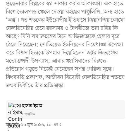
গুয়েভারার বিপ্লবের স্বপ্ন সাকার করার আকাঙ্ক্ষা। এক হাতে
বিশ্বে তোলপাড় ফেলে দেওয়া বইয়ের পাণ্ডুলিপি, অন্য হাতে
‘অস্ত্র’। গত শতকের ইউরোপীয় ইতিহাসে জিয়ানজিয়াকোমো
ফেলত্রিনেল্লির চেয়ে রহস্যময় ও বৈপরীত্যে ভরা চরিত্র কি
আছে? যিনি সমাজতন্ত্রের টানে আভিজাত্যকে হেলায় দূরে
ঠেলে দিয়েছেন; সোভিয়েত ইউনিয়নের নিষেধাজ্ঞা উপেক্ষা
করে বিশ্বসাহিত্যকে উপহার দিয়েছিলেন
ডক্টর জিভাগো
র
মতো ধ্রুপদী উপন্যাস; আবার ফ্যাসিবাদের বিরুদ্ধে
প্রতিরোধ গড়তে নিজেই নেমেছেন সশস্ত্র গেরিলা যুদ্ধে।
কিংবদন্তি প্রকাশক, আজীবন বিদ্রোহী ফেলত্রিনেল্লির শততম
জন্মবার্ষিকীতে তাঁর প্রতি শ্রদ্ধা।
হাসান ইমাম
সাংবাদিক
আপডেট: ২০ জুন ২০২৬, ১৩: ৪৭