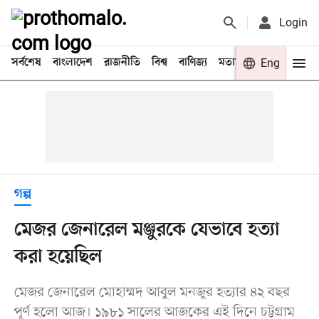
Login
সর্বশেষ
বাংলাদেশ
রাজনীতি
বিশ্ব
বাণিজ্য
মতামত
খেলা
Eng
বিনো
গল্প
মেজর জেনারেল মঞ্জুরকে যেভাবে হত্যা
করা হয়েছিল
মেজর জেনারেল মোহাম্মদ আবুল মনজুর হত্যার ৪২ বছর
পূর্ণ হলো আজ। ১৯৮১ সালের আজকের এই দিনে চট্টগ্রাম