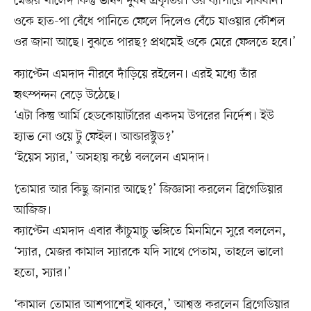
মেজর খালেদ কিন্তু ভীষণ দুর্ধর্ষ প্রকৃতির। ওর ব্যাপারে সাবধান।
ওকে হাত-পা বেঁধে পানিতে ফেলে দিলেও বেঁচে যাওয়ার কৌশল
ওর জানা আছে। বুঝতে পারছ? প্রথমেই ওকে মেরে ফেলতে হবে।’
ক্যাপ্টেন এমদাদ নীরবে দাঁড়িয়ে রইলেন। এরই মধ্যে তাঁর
হৃৎস্পন্দন বেড়ে উঠেছে।
‘এটা কিন্তু আর্মি হেডকোয়ার্টারের একদম উপরের নির্দেশ। ইউ
হ্যাভ নো ওয়ে টু ফেইল। আন্ডারস্টুড?’
‘ইয়েস স্যার,’ অসহায় কণ্ঠে বললেন এমদাদ।
‘তোমার আর কিছু জানার আছে?’ জিজ্ঞাসা করলেন ব্রিগেডিয়ার
আজিজ।
ক্যাপ্টেন এমদাদ এবার কাঁচুমাচু ভঙ্গিতে মিনমিনে সুরে বললেন,
‘স্যার, মেজর কামাল স্যারকে যদি সাথে পেতাম, তাহলে ভালো
হতো, স্যার।’
‘কামাল তোমার আশপাশেই থাকবে,’ আশ্বস্ত করলেন ব্রিগেডিয়ার