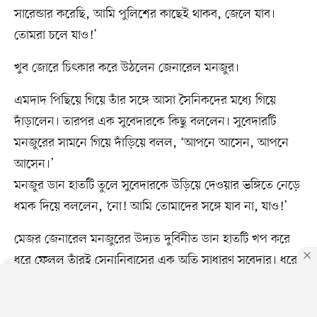
সারেন্ডার করেছি, আমি পুলিশের কাছেই থাকব, জেলে যাব।
তোমরা চলে যাও!’
খুব জোরে চিৎকার করে উঠলেন জেনারেল মনজুর।
এমদাদ পিছিয়ে গিয়ে তাঁর সঙ্গে আসা সৈনিকদের মধ্যে গিয়ে
দাঁড়ালেন। তারপর এক সুবেদারকে কিছু বললেন। সুবেদারটি
মনজুরের সামনে গিয়ে দাঁড়িয়ে বলল, ‘আপনে আসেন, আপনে
আসেন।’
মনজুর ডান হাতটি তুলে সুবেদারকে উড়িয়ে দেওয়ার ভঙ্গিতে নেড়ে
ধমক দিয়ে বললেন, ‘নো! আমি তোমাদের সঙ্গে যাব না, যাও!’
মেজর জেনারেল মনজুরের উদ্যত দুর্বিনীত ডান হাতটি খপ করে
ধরে ফেলল তাঁরই সেনানিবাসের এক অতি সাধারণ সুবেদার। ধরে
হ্যাঁচকা টান মেরে নিচে নামিয়ে দিল।
সঙ্গে সঙ্গে মেজর জেনারেলের সমস্ত অহংকার ও মর্যাদাবোধ যেন
By using this site, you agree to our
Privacy Policy
.
OK