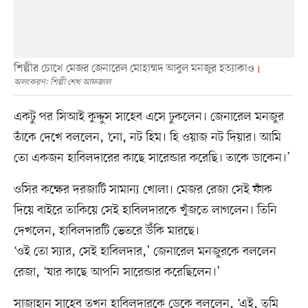
শিল্পীর চোখে মেজর জেনারেল মোহাম্মদ আবুল মনজুর হত্যাকাণ্ড
অলংকরণ: শিল্পী শেখ আফজাল
একটু পর সিআই কুদ্দুস সাহেব এসে ঢুকলেন। জেনারেল মনজুর
তাঁকে দেখে বললেন, ‘নো, নট হিম। হি ওয়াজ নট দিয়ার। আমি
তো একজন হাবিলদারের কাছে সারেন্ডার করেছি। তাকে ডাকেন।’
ওসির কক্ষের দরজাটি সামান্য খোলা। মেজর রেজা সেই ফাঁক
দিয়ে বাইরে তাকিয়ে সেই হাবিলদারকে খুঁজতে লাগলেন। তিনি
দেখলেন, হাবিলদারটি ভেতরে উঁকি মারছে।
‘ওই তো স্যার, সেই হাবিলদার,’ জেনারেল মনজুরকে বললেন
রেজা, ‘যার কাছে আপনি সারেন্ডার করেছিলেন।’
সাজাহান সাহেব তখন হাবিলদারকে ডেকে বললেন, ‘এই, তুমি