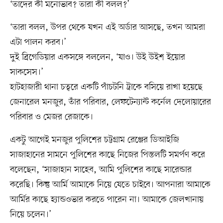
‘তাদের কী মনোভাব? তারা কী বলল?’
‘তারা বলল, উপর থেকে যখন এই অর্ডার আসছে, তখন আমরা
এটা পালন করব।’
দুই ব্রিগেডিয়ার একসঙ্গে বললেন, ‘যাও। উই উইশ ইয়োর
সাকসেস।’
হাটহাজারী থানা চত্বরে একটি পাঁচটনি ট্রাকে বসিয়ে রাখা হয়েছে
জেনারেল মনজুর, তাঁর পরিবার, লেফটেন্যান্ট কর্নেল দেলোয়ারের
পরিবার ও মেজর রেজাকে।
একটু আগেই মনজুর পুলিশের চট্টগ্রাম রেঞ্জের ডিআইজি
সাজাহানের সামনে পুলিশের কাছে নিজের পিস্তলটি সমর্পণ করে
বলেছেন, ‘সাজাহান সাহেব, আমি পুলিশের কাছে সারেন্ডার
করেছি। কিন্তু আর্মি আমাকে নিয়ে যেতে চাইবে। আপনারা আমাকে
আর্মির কাছে হ্যান্ডওভার করতে পারেন না। আমাকে জেলখানায়
নিয়ে চলেন।’