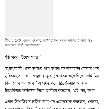
শিল্পীর চোখে মেজর জেনারেল মোহাম্মদ আবুল মনজুর হত্যাকাণ্ড
অলংকরণ: শিল্পী শেখ আফজাল
‘জি স্যার, ইয়েস স্যার!’
‘হাটহাজারী থেকে আসার পথে অথবা ক্যান্টনমেন্টে ঢোকার পরে
সুবিধামতো একটা জায়গায় দুজনকে খতম করে দিবে। আই মিন,
কিল বোথ অব দেম।’ এ পর্যন্ত বলে ব্রিগেডিয়ার আজিজ
ব্রিগেডিয়ার লতিফের দিকে তাকিয়ে বললেন, ‘এই তো, স্যার।’
এবার ব্রিগেডিয়ার লতিফ ক্যাপ্টেন এমদাদকে বললেন, ‘শোনো,