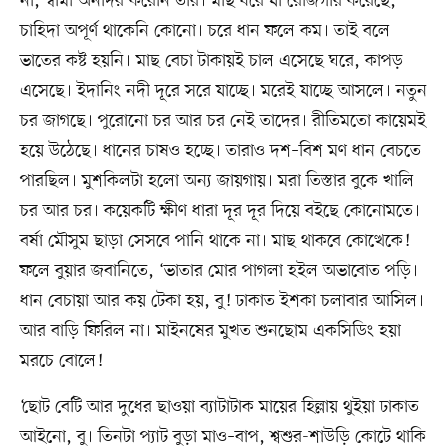
না, স্বামী অনাদর করেনি তার। মাছ ধরে যা রোজগার করেছে,
চাহিদা অপূর্ণ থাকেনি কোনো। চরে ধান ফলে কম। তাই বলে
ভাতের কষ্ট হয়নি। মাছ বেচা টাকায়ই চাল এসেছে ঘরে, কাপড়
এসেছে। ইদানিং নদী দূরে সরে যাচ্ছে। মরেই যাচ্ছে আসলে। নতুন
চর জাগছে। পুরোনো চর আর চর নেই তাদের। রীতিমতো কায়েমই
হয়ে উঠেছে। ধানের চাষও হচ্ছে। তারাও দশ–বিশ মণ ধান বেচতে
পারছিল। মুশকিলটা হলো অন্য জায়গায়। মরা তিস্তার বুকে খালি
চর আর চর। কয়েকটি ক্ষীণ ধারা দূর দূর দিয়ে বইছে কোনোমতে।
বর্ষা মৌসুম ছাড়া সেসবে পানি থাকে না। মাছ থাকবে কোত্থেকে!
ফলে বুয়ার জবানিতে, ‘ভাতার মোর পাগলা হইল অভাবোত পড়ি।
ধান বেচায়া আর কয় টেকা হয়, বু! ঢাকাত ইশকা চলাবার আসিল।
আর বাড়ি ফিরিল না। মাইনষের মুখত শুনছোম একসিডিং হয়া
মরচে বোলে!
‘ছোট বেটি আর দুধের ছাওয়া ব্যাটাটাক মায়ের হিল্লায় থুইয়া ঢাকাত
আইনো, বু। তিনটা প্যাট বুড়া মাও–বাপ, শ্বশুর-শাউড়ি কোটে থাকি