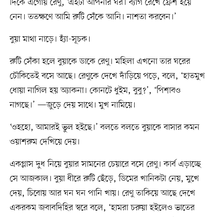
দিকে এগোয় রেণু, ‘এইটা আপনার ঘর। ব্যাগ রেখে ফ্রেশ হয়ে
নেন। ততক্ষণে আমি রুটি সেঁকে আনি। নাশতা করবেন।’
বুয়া মাথা নাড়ে। হ্যাঁ-সূচক।
রুটি সেঁকা হলে বুয়াকে ডাকে রেণু। মহিলা এখনো তার ঘরের
চৌকিতেই বসে আছে। রেণুকে দেখে দাঁড়িয়ে পড়ে, বলে, ‘হাতমুখ
ধোয়া নাগিল হয় অ্যাকনা। কোনটে ধুইম, বুবু?’, ‘পিশাবও
নাগছে।’ —জুড়ে দেয় সাথে। মুখ নামিয়ে।
‘ওহহো, আমারই ভুল হইছে।’ বলতে বলতে বুয়াকে বাসার কমন
ওয়াশরুম দেখিয়ে দেয়।
একগ্লাস দুধ নিয়ে বুয়ার সামনের চেয়ারে বসে রেণু। কার্ব এড়াচ্ছে
সে আজকাল। বুয়া ধীরে রুটি ছেঁড়ে, ডিমের খানিকটা নেয়, মুখে
দেয়, চিবোয় আর ঘন ঘন পানি খায়। রেণু তাকিয়ে আছে দেখে
একরকম জবাবদিহির স্বরে বলে, ‘হামরা চরুয়া হইলেও ভাতের