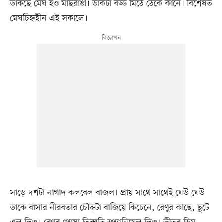
ডাকছে মেঘ হও মাছরাঙা। ডাকটা বড্ড মিঠে ঠেকে কানে। বিশেষত
মেঘচিহ্নহীন এই সকালে।
সাড়ে দশটা নাগাদ কলবেল বাজল। প্রায় সাথে সাথেই ঘেউ ঘেউ
ডাকে বাসার নীরবতার চৌদ্দটা বাজিয়ে কিচেনে, রেণুর কাছে, ছুটে