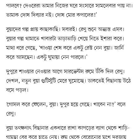
পালবে? দেওরেরা তামার নিজের ঘরে সংসারে সামলেবার পায় না।
তামাক দোষ দিব্যার নই। দোষ মোর কপালের!’
বুয়াদের গল্প প্রায় কাছাকাছি। সবারই। রেণু শুনে অভ্যস্ত এসব।
বুয়ার গল্প থামাতে খাবারটা তাড়াতাড়ি খেয়ে নিতে ইশারা করে।
মাথা ধরে গেছে, ‘খাওয়া শেষ করে একটু রেস্ট নেন বুয়া। জার্নি
করে আসছেন। একটু ঘুমায়া নেন পারলে।’
দুপুরে শাওয়ার নেওয়ার আগে সারভেন্টস রুমে উঁকি দিল রেণু।
দেখল, নতুন বুয়া গুটিসুঁটি মেরে ঘুমোচ্ছে। ডাকতেই বিছানায় উঠে
বসে পড়ল।
‘গোসল করে ফেলেন, বুয়া। দুপুর হয়ে গেছে। খাবেন না?’ বলে
রেণু।
বুয়া তৎক্ষণাৎ বিছানার একধারে রাখা কাপড়ের ব্যাগ থেকে শাড়ি-
গামছা বের করে হাতে নেয়। রুম থেকে বেরোনোর মুখে দরজায়