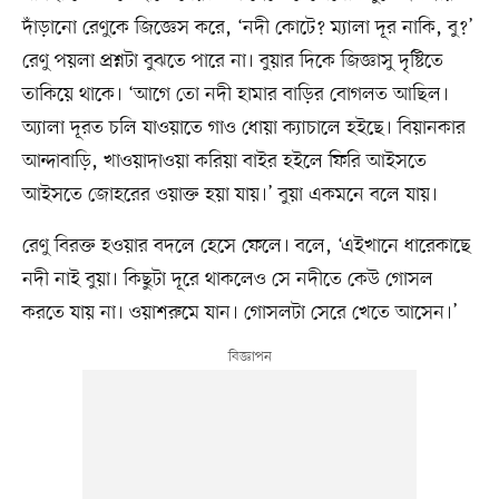
দাঁড়ানো রেণুকে জিজ্ঞেস করে, ‘নদী কোটে? ম্যালা দূর নাকি, বু?’
রেণু পয়লা প্রশ্নটা বুঝতে পারে না। বুয়ার দিকে জিজ্ঞাসু দৃষ্টিতে
তাকিয়ে থাকে। ‘আগে তো নদী হামার বাড়ির বোগলত আছিল।
অ্যালা দূরত চলি যাওয়াতে গাও ধোয়া ক্যাচালে হইছে। বিয়ানকার
আন্দাবাড়ি, খাওয়াদাওয়া করিয়া বাইর হইলে ফিরি আইসতে
আইসতে জোহরের ওয়াক্ত হয়া যায়।’ বুয়া একমনে বলে যায়।
রেণু বিরক্ত হওয়ার বদলে হেসে ফেলে। বলে, ‘এইখানে ধারেকাছে
নদী নাই বুয়া। কিছুটা দূরে থাকলেও সে নদীতে কেউ গোসল
করতে যায় না। ওয়াশরুমে যান। গোসলটা সেরে খেতে আসেন।’