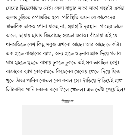
মেঘের ছিটেফোঁটাও নেই। বেলা বাড়ার সাথে সাথে শহরটা একটা
জ্বলন্ত চুল্লিতে রূপান্তরিত হবে। পরিস্থিতি এমন যে কাকেদের
স্বাভাবিক ডাকও শোনা যাচ্ছে না, হল্লাহাটি দূরস্থান। গাছের ডালে
ডালে, ছায়ায় ছায়ায় জিরোচ্ছে হয়তো ওরাও। বাঁচোয়া এই যে
ধানমন্ডিতে বেশ কিছু সবুজ এখনো আছে। আর আছে লেকটা।
এক হাতে বাজারের ব্যাগ, অন্য হাতে ওড়নার প্রান্ত দিয়ে গলার
ঘাম মুছতে মুছতে বাসায় ঢুকতে ঢুকতে এই সব ভাবছিল রেণু।
বাজারের ব্যাগ কোনোমতে কিচেনের মেঝেয় ফেলে দিয়ে ফ্রিজ
খুলে ঠান্ডা পানির বোতল বের করল সে। দাঁড়িয়ে দাঁড়িয়েই হাফ
লিটারটাক পানি ঢকঢক করে গিলে ফেলল। এত তেষ্টা পেয়েছিল!