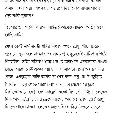
মামির বাসায় কাম করে যে বুয়া, সে–ই ম্যানেজ করছে। আমার
বাসায় এখন অরা। এখনই ড্রাইভাররে দিয়া তোর বাসায় পাঠায়া
দেব নাকি বুয়ারে?’
‘হ, পাঠাও। আইসা পারলে আইজই কামেও লাগুক। অস্থির হইয়া
গেছি আমি!’
ফোন কেটে দীর্ঘ একটা স্বস্তির নিশ্বাস ফেলে রেণু। পাঁচ বছরের
পুরোনো বুয়া চলে যাওয়ার পর এই সপ্তাহ দুয়েকেই নাভিশ্বাস উঠে
গিয়েছিল। সত্যি সত্যিই! থ্যাঙ্ক গড যে অবশেষে একজনকে পাওয়া
গেছে। পারমানেন্ট একটা বুয়া ছাড়া সংসার চালানো অসম্ভব তার
পক্ষে। একচুমুকে বাকি অর্ধেক চা শেষ করে রেণু। চা–টা জুড়িয়ে
গিয়েছিল। তবু খেতে খারাপ লাগল না। চা শেষে ঘরে ঢুকে
সিগারেট আনে রেণু। বেশ আয়েশ করেই সিগারেটটা টানে। লেকের
দিক থেকে তীব্র চিৎকার ভেসে আসে, ‘মেঘ হও, মেঘ হও!’ রেণু
চিনতে পারে ডাকটা। লেকের আড়ে কিংবা দিঘে উড়তে উড়তে