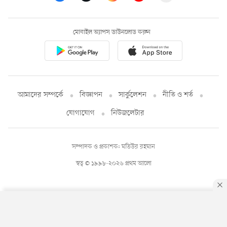
মোবাইল অ্যাপস ডাউনলোড করুন
আমাদের সম্পর্কে
বিজ্ঞাপন
সার্কুলেশন
নীতি ও শর্ত
যোগাযোগ
নিউজলেটার
সম্পাদক ও প্রকাশক: মতিউর রহমান
স্বত্ব © ১৯৯৮-২০২৬ প্রথম আলো
By using this site, you agree to our
Privacy Policy
.
OK