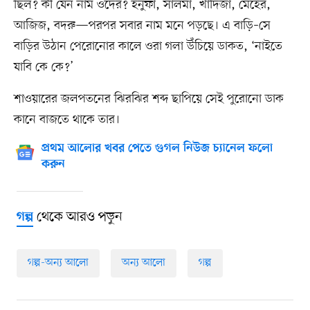
ছিল? কী যেন নাম ওদের? হনুফা, সালমা, খাদিজা, মেহের,
আজিজ, বদরু—পরপর সবার নাম মনে পড়ছে। এ বাড়ি–সে
বাড়ির উঠান পেরোনোর কালে ওরা গলা উঁচিয়ে ডাকত, ‘নাইতে
যাবি কে কে?’
শাওয়ারের জলপতনের ঝিরঝির শব্দ ছাপিয়ে সেই পুরোনো ডাক
কানে বাজতে থাকে তার।
প্রথম আলোর খবর পেতে গুগল নিউজ চ্যানেল ফলো
করুন
থেকে আরও পড়ুন
গল্প
গল্প-অন্য আলো
অন্য আলো
গল্প