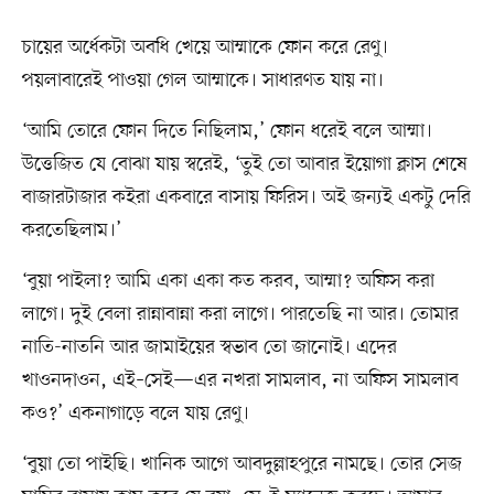
চায়ের অর্ধেকটা অবধি খেয়ে আম্মাকে ফোন করে রেণু।
পয়লাবারেই পাওয়া গেল আম্মাকে। সাধারণত যায় না।
‘আমি তোরে ফোন দিতে নিছিলাম,’ ফোন ধরেই বলে আম্মা।
উত্তেজিত যে বোঝা যায় স্বরেই, ‘তুই তো আবার ইয়োগা ক্লাস শেষে
বাজারটাজার কইরা একবারে বাসায় ফিরিস। অই জন্যই একটু দেরি
করতেছিলাম।’
‘বুয়া পাইলা? আমি একা একা কত করব, আম্মা? অফিস করা
লাগে। দুই বেলা রান্নাবান্না করা লাগে। পারতেছি না আর। তোমার
নাতি-নাতনি আর জামাইয়ের স্বভাব তো জানোই। এদের
খাওনদাওন, এই–সেই—এর নখরা সামলাব, না অফিস সামলাব
কও?’ একনাগাড়ে বলে যায় রেণু।
‘বুয়া তো পাইছি। খানিক আগে আবদুল্লাহপুরে নামছে। তোর সেজ