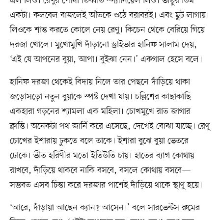
এল লিও। রেণুর পোষা তিব্বতি স্প্যানিয়েল লিও। ভীতুর ডিম
একটা। কলবেল বাজলেই আঁতকে ওঠে বরাবরই। এবং ছুট লাগায়।
লিওকে শান্ত করতে কোলে নেয় রেণু। কিচেন থেকে বেরিয়ে গিয়ে
দরজা খোলে। মুখোমুখি দাঁড়ানো ড্রাইভার হানিফ সালাম দেয়,
‘এই যে আপনের বুয়া, আপা। বুইঝা নেন।’ একগাল হেসে বলে।
হানিফ দরজা থেকেই বিদায় নিলে তার পেছনে দাঁড়িয়ে থাকা
জড়োসড়ো নতুন বুয়াকে স্পষ্ট দেখা যায়। চল্লিশের কাছাকাছি
একহারা গড়নের শ্যামলা এক মহিলা। চোখমুখে রাত জাগার
ক্লান্তি। অনেকটা পথ জার্নি করে এসেছে, দেখেই বোঝা যাচ্ছে। রেণু
চোখের ইশারায় ঢুকতে বলে তাকে। ইশারা বুঝে বুয়া ভেতরে
ঢোকে। ভীত হরিণীর মতো ইতিউতি চায়। হাতের ব্যাগ কোথায়
রাখবে, দাঁড়িয়ে থাকবে নাকি বসবে, বসলে কোথায় বসবে—
সম্ভবত এসব চিন্তা করে দরজার পাশেই দাঁড়িয়ে থাকে স্থাণু হয়ে।
‘আরে, দাঁড়ায়া আছেন ক্যান? আসেন।’ বলে সারভেন্টস রুমের