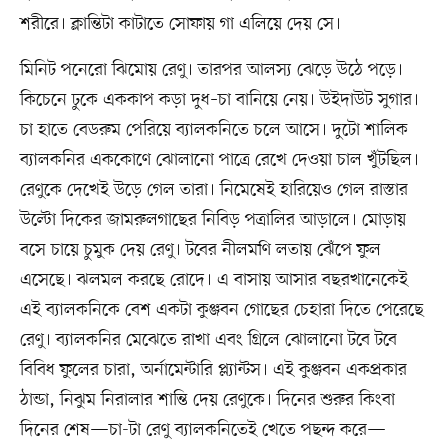
শরীরে। ক্লান্তিটা কাটাতে সোফায় গা এলিয়ে দেয় সে।
মিনিট পনেরো ঝিমোয় রেণু। তারপর আলস্য ঝেড়ে উঠে পড়ে।
কিচেনে ঢুকে এককাপ কড়া দুধ–চা বানিয়ে নেয়। উইদাউট সুগার।
চা হাতে বেডরুম পেরিয়ে ব্যালকনিতে চলে আসে। দুটো শালিক
ব্যালকনির এককোণে ঝোলানো পাত্রে রেখে দেওয়া চাল খুঁটছিল।
রেণুকে দেখেই উড়ে গেল তারা। নিমেষেই হারিয়েও গেল রাস্তার
উল্টো দিকের জামরুলগাছের নিবিড় পত্রালির আড়ালে। মোড়ায়
বসে চায়ে চুমুক দেয় রেণু। টবের নীলমণি লতায় ঝেঁপে ফুল
এসেছে। ঝলমল করছে রোদে। এ বাসায় আসার বছরখানেকেই
এই ব্যালকনিকে বেশ একটা কুঞ্জবন গোছের চেহারা দিতে পেরেছে
রেণু। ব্যালকনির মেঝেতে রাখা এবং গ্রিলে ঝোলানো টবে টবে
বিবিধ ফুলের চারা, অর্নামেন্টারি প্ল্যান্টস। এই কুঞ্জবন একপ্রকার
ঠান্ডা, নিঝুম নিরালার শান্তি দেয় রেণুকে। দিনের শুরুর কিংবা
দিনের শেষ—চা-টা রেণু ব্যালকনিতেই খেতে পছন্দ করে—