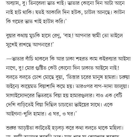
অব্যাস, বু। তিনবেলা ভাত খাই। ভাতার কোনো দিন আটা আনে
নাই হাট থাকি। যতই আকালি দিন হউক, চাউল আনছে। কাউন
কি গমের ভাত খাই হাউস করি।’
বুয়ার কথায় মুচকি হাসে রেণু, ‘বাহ! আপনার স্বামী তো তাইলে
সুখেই রাখছে আপনারে!’
—ভাতার বাঁচি থাকলে কি আর ঢাকা শহরত কাম কইরব্যার আইসা
নাগে, বু! মোর গুষ্টিত কেউ কোনো দিন ঢাকাত আইসে নাই!
বলতে বলতে চোখ মোছে বুয়া, ‘তিস্তার চরের মানুষ হামরা। চরুয়া
জইন্যে কায়েমত বিয়াশাদি কমে হয়। তারওপর বাপ–দাদা জালুয়া।
সাগাইসোদরের ভিতরতে বিয়া হয় হামারগুলার। বাও এক বেটি
দেখি বাড়িতেই বিয়া দিছিল চাচাতো ভাইয়ের সাথে। একে
আইগনা-খুলি হামার। এ ঘর, ও ঘর।’
শুরুর আড়ষ্টতা কাটতেই হড়বড় করে কথা বলতে থাকে মহিলা।