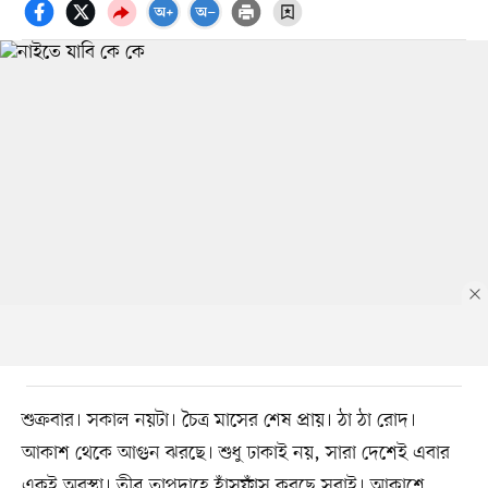
শুক্রবার। সকাল নয়টা। চৈত্র মাসের শেষ প্রায়। ঠা ঠা রোদ।
আকাশ থেকে আগুন ঝরছে। শুধু ঢাকাই নয়, সারা দেশেই এবার
একই অবস্থা। তীব্র তাপদাহে হাঁসফাঁস করছে সবাই। আকাশে