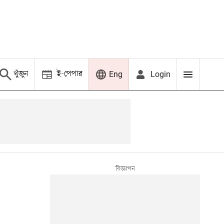
খুঁজুন
ই-পেপার
Login
Eng