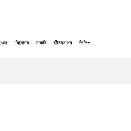
খেলা
বিনোদন
চাকরি
জীবনযাপন
ভিডিও