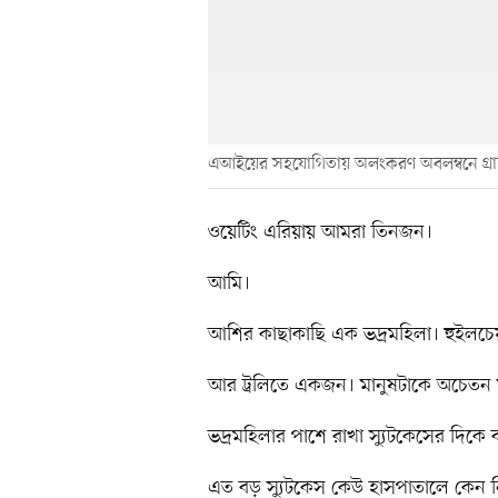
এআইয়ের সহযোগিতায় অলংকরণ অবলম্বনে গ্র
ওয়েটিং এরিয়ায় আমরা তিনজন।
আমি।
আশির কাছাকাছি এক ভদ্রমহিলা। হুইলচে
আর ট্রলিতে একজন। মানুষটাকে অচেতন 
ভদ্রমহিলার পাশে রাখা স্যুটকেসের দিকে 
এত বড় স্যুটকেস কেউ হাসপাতালে কেন 