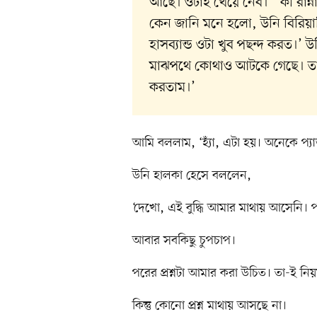
আছে। ওটাই খেয়ে নেব।’ ‘কী রান্
কেন জানি মনে হলো, উনি বিরিয়ানি
হাসব্যান্ড ওটা খুব পছন্দ করত।
মাঝপথে কোথাও আটকে গেছে। তা
করতাম।’
আমি বললাম, ‘হ্যাঁ, এটা হয়। অনেকে প্
উনি হালকা হেসে বললেন,
‘দেখো, এই বুদ্ধি আমার মাথায় আসেনি।
আবার সবকিছু চুপচাপ।
পরের প্রশ্নটা আমার করা উচিত। তা-ই নি
কিন্তু কোনো প্রশ্ন মাথায় আসছে না।