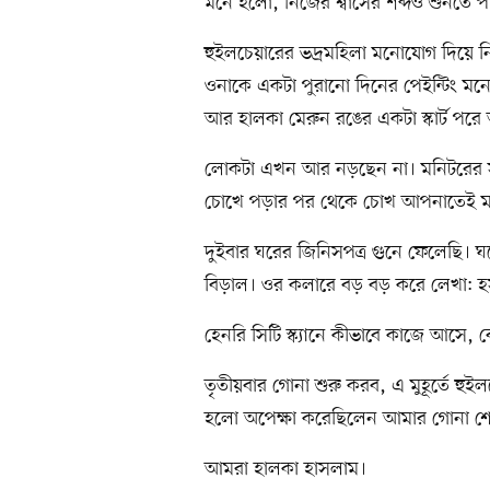
মনে হলো, নিজের শ্বাসের শব্দও শুনতে পা
হুইলচেয়ারের ভদ্রমহিলা মনোযোগ দিয়ে 
ওনাকে একটা পুরানো দিনের পেইন্টিং মন
আর হালকা মেরুন রঙের একটা স্কার্ট পর
লোকটা এখন আর নড়ছেন না। মনিটরের সবু
চোখে পড়ার পর থেকে চোখ আপনাতেই মন
দুইবার ঘরের জিনিসপত্র গুনে ফেলেছি। ঘ
বিড়াল। ওর কলারে বড় বড় করে লেখা: হ
হেনরি সিটি স্ক্যানে কীভাবে কাজে আসে, ব
তৃতীয়বার গোনা শুরু করব, এ মুহূর্তে হু
হলো অপেক্ষা করেছিলেন আমার গোনা শে
আমরা হালকা হাসলাম।