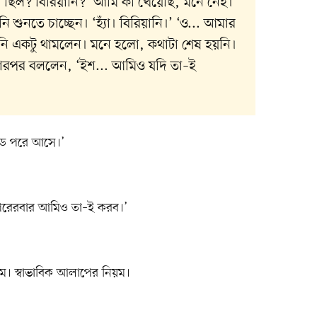
না ছিল? বিরিয়ানি?’ আমি কী খেয়েছি, মনে নেই।
 শুনতে চাচ্ছেন। ‘হ্যাঁ। বিরিয়ানি।’ ‘ও... আমার
’ উনি একটু থামলেন। মনে হলো, কথাটা শেষ হয়নি।
রপর বললেন, ‘ইশ... আমিও যদি তা–ই
যাড পরে আসে।’
 পরেরবার আমিও তা–ই করব।’
য়ম। স্বাভাবিক আলাপের নিয়ম।