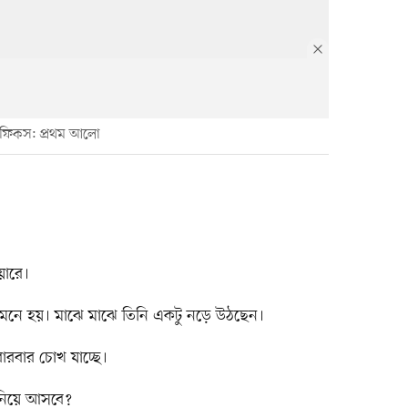
াফিকস: প্রথম আলো
য়ারে।
মনে হয়। মাঝে মাঝে তিনি একটু নড়ে উঠছেন।
বারবার চোখ যাচ্ছে।
নিয়ে আসবে?