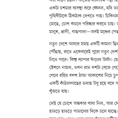
করা সম্ভব হয়নি। কাজেই সরলতম পন্থা হ
একটা চশমার ব্যবস্থা করে ফেলল, যদি 
পৃথিবীটাকে ঠিকঠাক দেখতে পায়। চিকিৎসাট
মোছে, চোখ কচলে পরিষ্কার করতে চায়
মানুষ, প্রাণী, গাছপালা—সবই মঞ্চের পে
নতুন দেশে আসার সময় একটি কামনা ছি
পৌঁছায়, রাতে একেবারেই পুরো নতুন দেশটা
নিতে পারে। কিন্তু ব্যাপার দাঁড়াল উল্টা। 
স্টেশনে নামল, তখন রাত দশটা বেজে গেছে, দ
গেলে রহিম বখশ ঠান্ডা আকাশের নিচে চুপচ
একটি কাঁঠালগাছের তলায় উবু হয়ে বসে অ
খুঁজতে যায়।
সেই যে চোখে অন্ধকার বাসা নিল, আর সে
হাতড়ে হাতড়ে পাতালের দিকে চলে যাচ্ছ