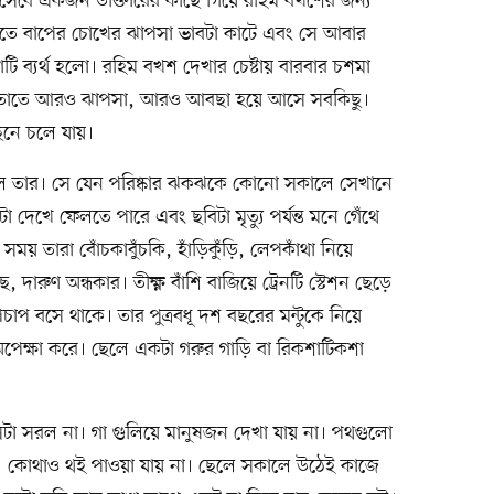
িসেবে একজন ডাক্তারের কাছে গিয়ে রহিম বখশের জন্য
তাতে বাপের চোখের ঝাপসা ভাবটা কাটে এবং সে আবার
ি ব্যর্থ হলো। রহিম বখশ দেখার চেষ্টায় বারবার চশমা
। তাতে আরও ঝাপসা, আরও আবছা হয়ে আসে সবকিছু।
ছনে চলে যায়।
ল তার। সে যেন পরিষ্কার ঝকঝকে কোনো সকালে সেখানে
 দেখে ফেলতে পারে এবং ছবিটা মৃত্যু পর্যন্ত মনে গেঁথে
যে সময় তারা বোঁচকাবুঁচকি, হাঁড়িকুঁড়ি, লেপকাঁথা নিয়ে
ারুণ অন্ধকার। তীক্ষ্ণ বাঁশি বাজিয়ে ট্রেনটি স্টেশন ছেড়ে
াপ বসে থাকে। তার পুত্রবধূ দশ বছরের মন্টুকে নিয়ে
পেক্ষা করে। ছেলে একটা গরুর গাড়ি বা রিকশাটিকশা
টা সরল না। গা গুলিয়ে মানুষজন দেখা যায় না। পথগুলো
ে। কোথাও থই পাওয়া যায় না। ছেলে সকালে উঠেই কাজে