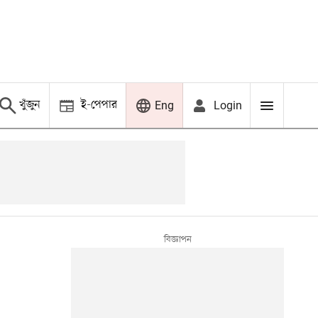
খুঁজুন
ই-পেপার
Login
Eng