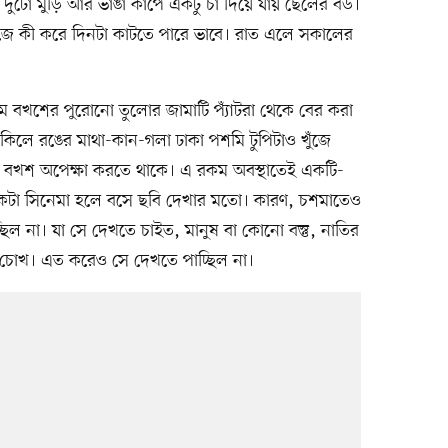
 দুটো মুড়ি আর ভাঙা কাপে একটু চা দিয়ে যায় ছেলের বউ।
 গুঁজে কী করে দিনটা কাটতে পারে ভাবে। রাত এলে সকালের
বখশের পুরোনো তুলোর জামাটি প্যাঁটরা থেকে বের করা
কিলে রঙের মাথা-কান-গলা ঢাকা পশমি টুপিটাও খুঁজে
 বখশ অপেক্ষা করতে থাকে। এ রকম অবস্থাতেই একটি-
নেকটা সিনেমা হলে বসে ছবি দেখার মতো। কারণ, চশমাতেও
ল না। যা সে দেখতে চাইত, মানুষ বা কোনো বস্তু, নাতির
ো চোখ। এত করেও সে দেখতে পাচ্ছিল না।