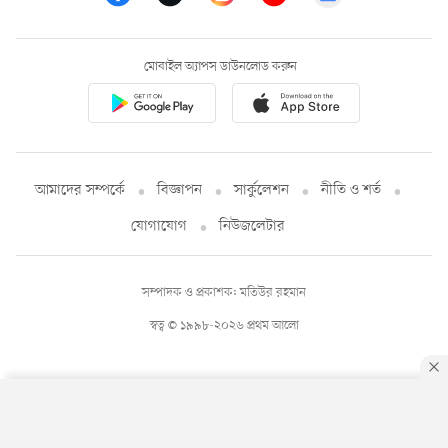
মোবাইল অ্যাপস ডাউনলোড করুন
আমাদের সম্পর্কে
বিজ্ঞাপন
সার্কুলেশন
নীতি ও শর্ত
যোগাযোগ
নিউজলেটার
সম্পাদক ও প্রকাশক: মতিউর রহমান
স্বত্ব © ১৯৯৮-২০২৬ প্রথম আলো
By using this site, you agree to our
Privacy Policy
.
OK