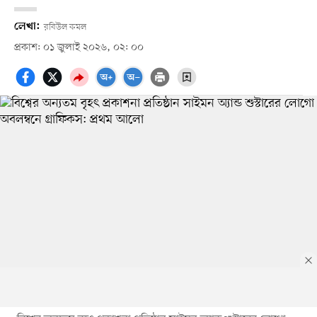
লেখা:
রবিউল কমল
প্রকাশ: ০১ জুলাই ২০২৬, ০২: ০০