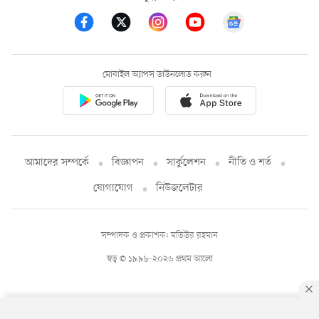
মোবাইল অ্যাপস ডাউনলোড করুন
আমাদের সম্পর্কে
বিজ্ঞাপন
সার্কুলেশন
নীতি ও শর্ত
যোগাযোগ
নিউজলেটার
সম্পাদক ও প্রকাশক: মতিউর রহমান
স্বত্ব © ১৯৯৮-২০২৬ প্রথম আলো