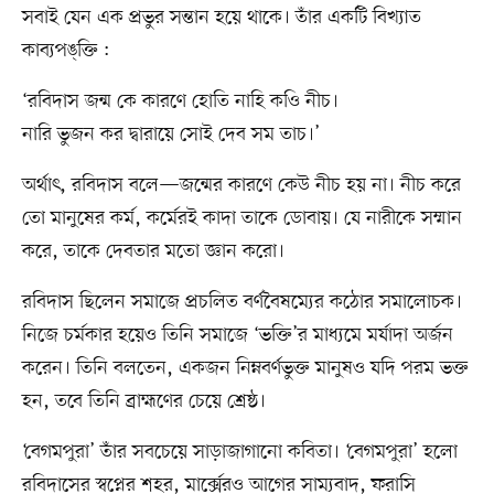
সবাই যেন এক প্রভুর সন্তান হয়ে থাকে। তাঁর একটি বিখ্যাত
কাব্যপঙ্‌ক্তি :
‘রবিদাস জন্ম কে কারণে হোতি নাহি কওি নীচ।
নারি ভুজন কর দ্বারায়ে সোই দেব সম তাচ।’
অর্থাৎ, রবিদাস বলে—জন্মের কারণে কেউ নীচ হয় না। নীচ করে
তো মানুষের কর্ম, কর্মেরই কাদা তাকে ডোবায়। যে নারীকে সম্মান
করে, তাকে দেবতার মতো জ্ঞান করো।
রবিদাস ছিলেন সমাজে প্রচলিত বর্ণবৈষম্যের কঠোর সমালোচক।
নিজে চর্মকার হয়েও তিনি সমাজে ‘ভক্তি’র মাধ্যমে মর্যাদা অর্জন
করেন। তিনি বলতেন, একজন নিম্নবর্ণভুক্ত মানুষও যদি পরম ভক্ত
হন, তবে তিনি ব্রাহ্মণের চেয়ে শ্রেষ্ঠ।
‘বেগমপুরা’ তাঁর সবচেয়ে সাড়াজাগানো কবিতা। ‘বেগমপুরা’ হলো
রবিদাসের স্বপ্নের শহর, মার্ক্সেরও আগের সাম্যবাদ, ফরাসি