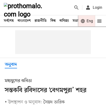
Login
সর্বশেষ
বাংলাদেশ
রাজনীতি
বিশ্ব
বাণিজ্য
মতামত
খেলা
Eng
বিনো
অনুবাদ
মধ্যযুগের কবিতা
সন্তকবি রবিদাসের ‘বেগমপুরা’ শহর
উপস্থাপন ও অনুবাদ:
•
সৈয়দ তারিক