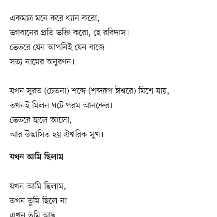
একমাত্র মনে করে ধ্যান করো,
ভগবানের প্রতি ভক্তি করো, হে রবিদাস।
ভেতরে যেন আপনিই যেন বাজে
সত্য নামের অনুরণন।
যখন সুরত (চেতনা) শব্দে (শব্দরূপ ঈশ্বরে) মিশে যায়,
তখনই মিলন ঘটে পরম আনন্দের।
ভেতরে জ্বলে আলো,
আর উদ্ভাসিত হয় ঐশ্বরিক সুখ।
যখন আমি ছিলাম
যখন আমি ছিলাম,
তখন তুমি ছিলে না।
এখন তুমি আছ,