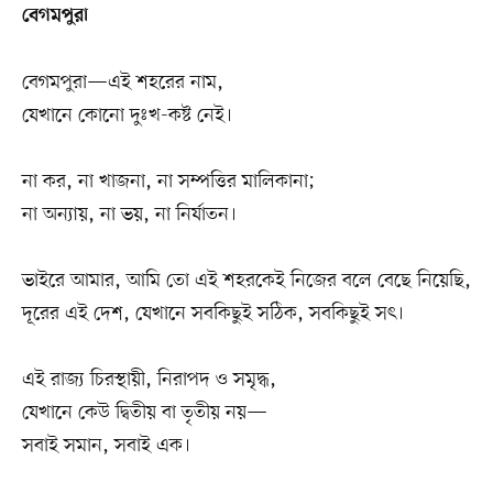
বেগমপুরা
বেগমপুরা—এই শহরের নাম,
যেখানে কোনো দুঃখ-কষ্ট নেই।
না কর, না খাজনা, না সম্পত্তির মালিকানা;
না অন্যায়, না ভয়, না নির্যাতন।
ভাইরে আমার, আমি তো এই শহরকেই নিজের বলে বেছে নিয়েছি,
দূরের এই দেশ, যেখানে সবকিছুই সঠিক, সবকিছুই সৎ।
এই রাজ্য চিরস্থায়ী, নিরাপদ ও সমৃদ্ধ,
যেখানে কেউ দ্বিতীয় বা তৃতীয় নয়—
সবাই সমান, সবাই এক।