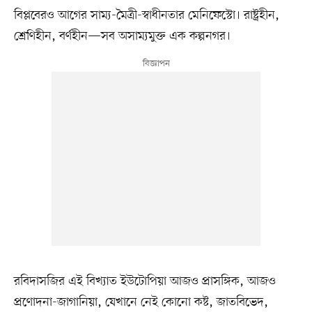
বিপ্লবেরও আগের সাম্য-মৈত্রী-স্বাধীনতার মেনিফেস্টো। রাষ্ট্রহীন,
শ্রেণিহীন, বর্ণহীন—সব অসাম্যমুক্ত এক কল্পনগর।
রবিদাসজির এই বিখ্যাত ইউটোপিয়া আজও প্রাসঙ্গিক, আজও
প্রণোদনা-জাগানিয়া, যেখানে নেই কোনো কষ্ট, জাতবিভেদ,