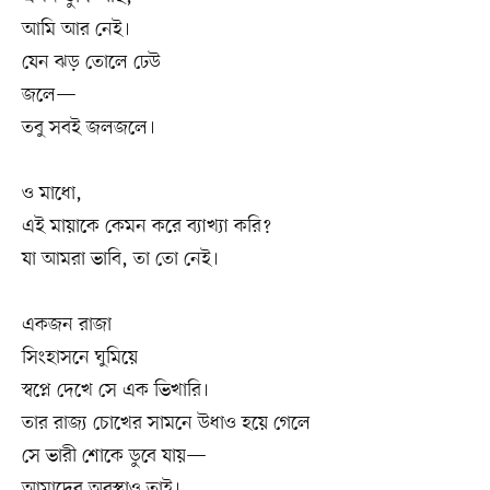
আমি আর নেই।
যেন ঝড় তোলে ঢেউ
জলে—
তবু সবই জলজলে।
ও মাধো,
এই মায়াকে কেমন করে ব্যাখ্যা করি?
যা আমরা ভাবি, তা তো নেই।
একজন রাজা
সিংহাসনে ঘুমিয়ে
স্বপ্নে দেখে সে এক ভিখারি।
তার রাজ্য চোখের সামনে উধাও হয়ে গেলে
সে ভারী শোকে ডুবে যায়—
আমাদের অবস্থাও তাই।