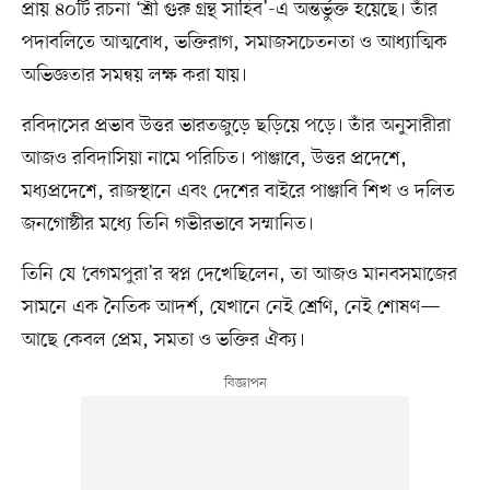
প্রায় ৪০টি রচনা ‘শ্রী গুরু গ্রন্থ সাহিব’-এ অন্তর্ভুক্ত হয়েছে। তাঁর
পদাবলিতে আত্মবোধ, ভক্তিরাগ, সমাজসচেতনতা ও আধ্যাত্মিক
অভিজ্ঞতার সমন্বয় লক্ষ করা যায়।
রবিদাসের প্রভাব উত্তর ভারতজুড়ে ছড়িয়ে পড়ে। তাঁর অনুসারীরা
আজও রবিদাসিয়া নামে পরিচিত। পাঞ্জাবে, উত্তর প্রদেশে,
মধ্যপ্রদেশে, রাজস্থানে এবং দেশের বাইরে পাঞ্জাবি শিখ ও দলিত
জনগোষ্ঠীর মধ্যে তিনি গভীরভাবে সম্মানিত।
তিনি যে ‘বেগমপুরা’র স্বপ্ন দেখেছিলেন, তা আজও মানবসমাজের
সামনে এক নৈতিক আদর্শ, যেখানে নেই শ্রেণি, নেই শোষণ—
আছে কেবল প্রেম, সমতা ও ভক্তির ঐক্য।