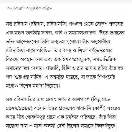
অলংকরণ: আরাফাত করিম
সন্ত রবিদাস (রইদাস, রবিদাসজি) পঞ্চদশ থেকে ষোড়শ শতকের
এক মহান ভারতীয় সাধক, কবি ও সমাজসংস্কারক। উত্তর ভারতের
ভক্তি আন্দোলনের তিনি অন্যতম পুরোধা। তাঁর অনুসারীরা
রবিদাসিয়া নামে পরিচিত। তাঁর কাব্য ও শিক্ষা বর্ণভেদপ্রথার
বিরুদ্ধে অবস্থান নেয় এবং এক ঈশ্বরপ্রেমমূলক, সমতাভিত্তিক
সমাজের স্বপ্ন দেখায়। পাঞ্জাবি, হিন্দি ও ব্রজ ভাষায় রচিত তাঁর বহু
পদ ‘গুরু গ্রন্থ সাহিব’-এ অন্তর্ভুক্ত হয়েছে, যা তাকে শিখধর্মের
মধ্যেও বিশেষ মর্যাদা দিয়েছে।
সন্ত রবিদাসজির জন্ম ১৪৫০ সালের আশপাশে (কিছু মতে
১৩৭৭/১৩৮৮) বর্তমান উত্তর প্রদেশের বারানসি (কাশী) শহরের
কাছে সীর গোবর্ধনপুর গ্রামে এক চর্মকার পরিবারে। তাঁর পিতা
সন্তোক দাস ও মাতা কলসী দেবী ছিলেন সমাজে নিম্নবর্ণভুক্ত।