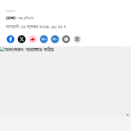
লেখা:
সন্ত রবিদাস
আপডেট: ১২ নভেম্বর ২০২৫, ১৯: ৫১