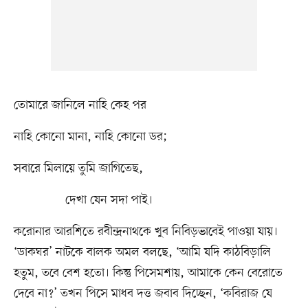
তোমারে জানিলে নাহি কেহ পর
নাহি কোনো মানা, নাহি কোনো ডর;
সবারে মিলায়ে তুমি জাগিতেছ,
দেখা যেন সদা পাই।
করোনার আরশিতে রবীন্দ্রনাথকে খুব নিবিড়ভাবেই পাওয়া যায়।
‘ডাকঘর’ নাটকে বালক অমল বলছে, ‘আমি যদি কাঠবিড়ালি
হতুম, তবে বেশ হতো। কিন্তু পিসেমশায়, আমাকে কেন বেরোতে
দেবে না?’ তখন পিসে মাধব দত্ত জবাব দিচ্ছেন, ‘কবিরাজ যে