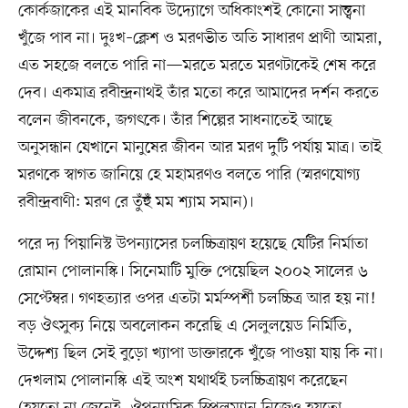
কোর্কজাকের এই মানবিক উদ্যোগে অধিকাংশই কোনো সান্ত্বনা
খুঁজে পাব না। দুঃখ–ক্লেশ ও মরণভীত অতি সাধারণ প্রাণী আমরা,
এত সহজে বলতে পারি না—মরতে মরতে মরণটাকেই শেষ করে
দেব। একমাত্র রবীন্দ্রনাথই তাঁর মতো করে আমাদের দর্শন করতে
বলেন জীবনকে, জগৎকে। তাঁর শিল্পের সাধনাতেই আছে
অনুসন্ধান যেখানে মানুষের জীবন আর মরণ দুটি পর্যায় মাত্র। তাই
মরণকে স্বাগত জানিয়ে হে মহামরণও বলতে পারি (স্মরণযোগ্য
রবীন্দ্রবাণী: মরণ রে তুঁহুঁ মম শ্যাম সমান)।
পরে দ্য পিয়ানিস্ট উপন্যাসের চলচ্চিত্রায়ণ হয়েছে যেটির নির্মাতা
রোমান পোলানস্কি। সিনেমাটি মুক্তি পেয়েছিল ২০০২ সালের ৬
সেপ্টেম্বর। গণহত্যার ওপর এতটা মর্মস্পর্শী চলচ্চিত্র আর হয় না!
বড় ঔৎসুক্য নিয়ে অবলোকন করেছি এ সেলুলয়েড নির্মিতি,
উদ্দেশ্য ছিল সেই বুড়ো খ্যাপা ডাক্তারকে খুঁজে পাওয়া যায় কি না।
দেখলাম পোলানস্কি এই অংশ যথার্থই চলচ্চিত্রায়ণ করেছেন