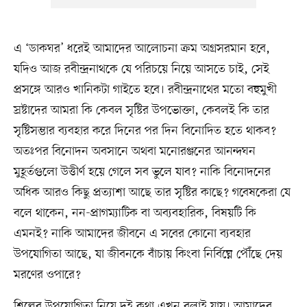
এ ‘ডাকঘর’ ধরেই আমাদের আলোচনা ক্রম অগ্রসরমান হবে,
যদিও আজ রবীন্দ্রনাথকে যে পরিচয়ে নিয়ে আসতে চাই, সেই
প্রসঙ্গে আরও খানিকটা গাইতে হবে। রবীন্দ্রনাথের মতো বহুমুখী
স্রষ্টাদের আমরা কি কেবল সৃষ্টির উপভোক্তা, কেবলই কি তার
সৃষ্টিসম্ভার ব্যবহার করে দিনের পর দিন বিনোদিত হতে থাকব?
অতঃপর বিনোদন অবসানে অথবা মনোরঞ্জনের আনন্দঘন
মুহূর্তগুলো উত্তীর্ণ হয়ে গেলে সব ভুলে যাব? নাকি বিনোদনের
অধিক আরও কিছু প্রত্যাশা আছে তার সৃষ্টির কাছে? গবেষকেরা যে
বলে থাকেন, নন-প্রাগম্যাটিক বা অব্যবহারিক, বিষয়টি কি
এমনই? নাকি আমাদের জীবনে এ সবের কোনো ব্যবহার
উপযোগিতা আছে, যা জীবনকে বাঁচায় কিংবা নির্বিঘ্নে পৌঁছে দেয়
মরণের ওপারে?
শিল্পের উপযোগিতা নিয়ে দুই কথা এখন বলাই যায়। আমাদের