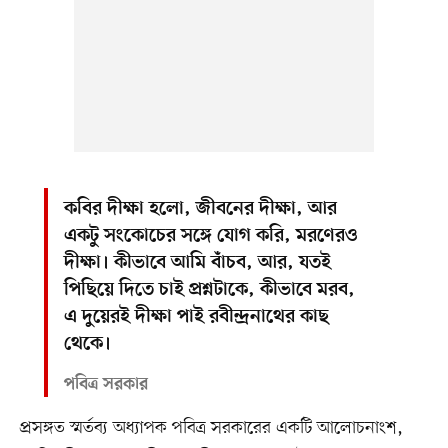
কবির দীক্ষা হলো, জীবনের দীক্ষা, আর
একটু সংকোচের সঙ্গে যোগ করি, মরণেরও
দীক্ষা। কীভাবে আমি বাঁচব, আর, যতই
পিছিয়ে দিতে চাই প্রশ্নটাকে, কীভাবে মরব,
এ দুয়েরই দীক্ষা পাই রবীন্দ্রনাথের কাছ
থেকে।
পবিত্র সরকার
প্রসঙ্গত স্মর্তব্য অধ্যাপক পবিত্র সরকারের একটি আলোচনাংশ,