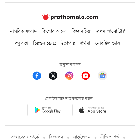
নাগরিক সংবাদ
কিশোর আলো
বিজ্ঞানচিন্তা
প্রথম আলো ট্রাস্ট
বন্ধুসভা
চিরন্তন ১৯৭১
ইপেপার
প্রথমা
মোবাইল ভ্যাস
অনুসরণ করুন
মোবাইল অ্যাপস ডাউনলোড করুন
আমাদের সম্পর্কে
বিজ্ঞাপন
সার্কুলেশন
নীতি ও শর্ত