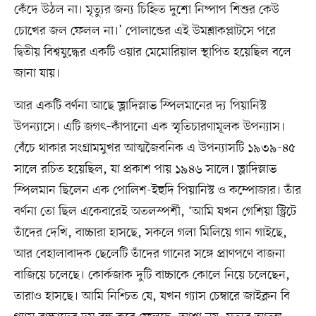
কেঁদে উঠল না। মৃত্যুর জন্য চিহ্নিত দুশো নিষ্পাপ শিশুর কেউ
চোখের জল ফেলল না।’ পোলান্ডের এই উমশ্লাকপ্লাটসে পরে
দ্বিতীয় বিশ্বযুদ্ধের একটি ওয়ার মেমোরিয়াল স্থাপিত হয়েছিল বলে
জানা যায়।
আর একটি বর্ণনা আছে ভ্লাদিস্লাভ স্পিলমানের দ্য পিয়ানিস্ট
উপন্যাসে। এটি জগৎ–কাঁপানো এক স্মৃতিচারণামূলক উপন্যাস।
বেঁচে থাকার সংগ্রামমুখর আত্মজৈবনিক এ উপন্যাসটি ১৯৩৯-৪৫
সালে রচিত হয়েছিল, যা প্রকাশ পায় ১৯৪৬ সালে। ভ্লাদিস্লাভ
স্পিলমান ছিলেন এক পোলিশ-ইহুদি পিয়ানিস্ট ও কম্পোজার। তাঁর
বর্ণনা তো ছিল একেবারেই অতলস্পর্শী, ‘আমি যখন গেশিয়া স্ট্রিটে
তাঁদের দেখি, বাচ্চারা হাসছে, সকলে গলা মিলিয়ে গান গাইছে,
আর বেহালাবাদক ছেলেটি তাঁদের গানের সঙ্গে প্রাণপণে বাজনা
বাজিয়ে চলেছে। কোর্কজাক দুটি বাচ্চাকে কোলে নিয়ে চলেছেন,
তারাও হাসছে। আমি নিশ্চিত যে, যখন গ্যাস চেম্বারে জাইক্লন বি