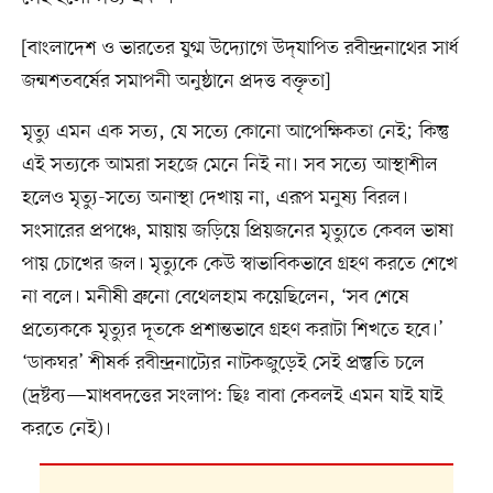
[বাংলাদেশ ও ভারতের যুগ্ম উদ্যোগে উদ্‌যাপিত রবীন্দ্রনাথের সার্ধ
জন্মশতবর্ষের সমাপনী অনুষ্ঠানে প্রদত্ত বক্তৃতা]
মৃত্যু এমন এক সত্য, যে সত্যে কোনো আপেক্ষিকতা নেই; কিন্তু
এই সত্যকে আমরা সহজে মেনে নিই না। সব সত্যে আস্থাশীল
হলেও মৃত্যু-সত্যে অনাস্থা দেখায় না, এরূপ মনুষ্য বিরল।
সংসারের প্রপঞ্চে, মায়ায় জড়িয়ে প্রিয়জনের মৃত্যুতে কেবল ভাষা
পায় চোখের জল। মৃত্যুকে কেউ স্বাভাবিকভাবে গ্রহণ করতে শেখে
না বলে। মনীষী ব্রুনো বেথেলহাম কয়েছিলেন, ‘সব শেষে
প্রত্যেককে মৃত্যুর দূতকে প্রশান্তভাবে গ্রহণ করাটা শিখতে হবে।’
‘ডাকঘর’ শীষর্ক রবীন্দ্রনাট্যের নাটকজুড়েই সেই প্রস্তুতি চলে
(দ্রষ্টব্য—মাধবদত্তের সংলাপ: ছিঃ বাবা কেবলই এমন যাই যাই
করতে নেই)।