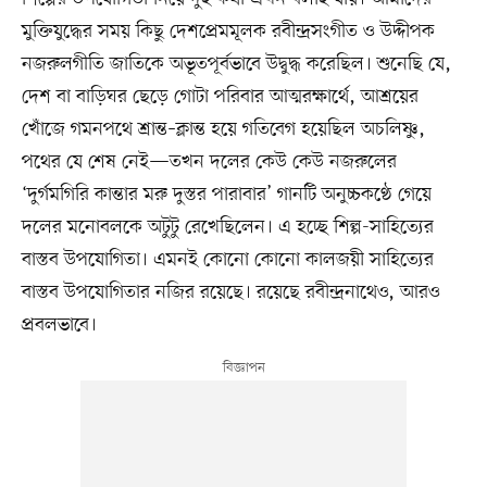
মুক্তিযুদ্ধের সময় কিছু দেশপ্রেমমূলক রবীন্দ্রসংগীত ও উদ্দীপক
নজরুলগীতি জাতিকে অভূতপূর্বভাবে উদ্বুদ্ধ করেছিল। শুনেছি যে,
দেশ বা বাড়িঘর ছেড়ে গোটা পরিবার আত্মরক্ষার্থে, আশ্রয়ের
খোঁজে গমনপথে শ্রান্ত–ক্লান্ত হয়ে গতিবেগ হয়েছিল অচলিষ্ণু,
পথের যে শেষ নেই—তখন দলের কেউ কেউ নজরুলের
‘দুর্গমগিরি কান্তার মরু দুস্তর পারাবার’ গানটি অনুচ্চকণ্ঠে গেয়ে
দলের মনোবলকে অটুটু রেখেছিলেন। এ হচ্ছে শিল্প-সাহিত্যের
বাস্তব উপযোগিতা। এমনই কোনো কোনো কালজয়ী সাহিত্যের
বাস্তব উপযোগিতার নজির রয়েছে। রয়েছে রবীন্দ্রনাথেও, আরও
প্রবলভাবে।