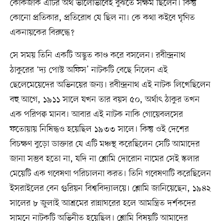
কোর্কজাক এটির অর্থ ভালোভাবেই বুঝতে সক্ষম ছিলেন। কিন্তু
কোনো প্রতিকার, প্রতিরোধ যে ছিল না। কে কথা কইবে ঘৃণিত
একনায়কের বিরুদ্ধে?
সে সময় তিনি একটি অদ্ভুত কাণ্ড করে বসলেন। রবীন্দ্রনাথ
ঠাকুরের ‘দ্য পোস্ট অফিস’ নাটকটি বেছে নিলেন এই
ছেলেমেয়েদের অভিনয়ের জন্য। রবীন্দ্রনাথ এই নাটক লিখেছিলেন
বহু আগে, ১৯১১ সালে যখন তার বয়স ৫০, অর্থাৎ ঠাকুর তখন
এক পরিপক্ব মানব। আবার এই নাটক নাকি গোয়েবলসের
ফতোয়ায় নিষিদ্ধও হয়েছিল ১৯৩৩ সালে। কিন্তু ওই দেশের
বিচক্ষণ বুড়ো ডাক্তার যে এটি মঞ্চস্থ করেছিলেন সেটি আমাদের
জানা সম্ভব হতো না, যদি না শ্লোমি দোরোন নামের সেই স্কলার
মেয়েটি এক গবেষণা পরিচালনা করত। তিনি গবেষণাটি করেছিলেন
ইসরাইলের বেন গুরিয়ন বিশ্ববিদ্যালয়ে। শ্লোমি জানিয়েছেন, ১৯৪২
সালের ৮ জুলাই আশ্রমের রান্নাঘরের হলে আমন্ত্রিত দর্শকদের
সামনে নাটকটি অভিনীত হয়েছিল। শ্লোমি বিষয়টি আমাদের