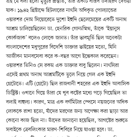
এই যে বলা হলো মৃত্যুর প্রস্তুতি, তার একটি বাস্তব উদাহরণ দেওয়া
যাক। ১৯৪২ খ্রিষ্টাব্দে হিটলারের নাৎসি অধিকৃত পোল্যান্ডের
ওয়ারশর দোম সিয়োরেতে দুশো ইহুদি ছেলেমেয়ের একটি অনাথ
আশ্রম চালিয়েছিলেন ডা. হেনরিক গোল্ডস্মিথ, তাঁকে ‘ইয়ানুস
কোর্কজাক’ বলেও লোকে জানত। তাঁর ভাবমূর্তি ছিল অনেকটা
বাংলাদেশের মধুপুরের বিদেশি ডাক্তার ভাইয়ের মতো, যিনি
আজীবন মানবসেবা করে ক–বছর আগে ইন্তেকাল করেছেন।
ওয়ারশর তিনিও সে রকম এক ডাক্তার বাবু ছিলেন। নাৎসিরা
এসেই প্রথম অনাথ আশ্রমটিকে তুলে নিয়ে গেল এক ইহুদি
গ্রেটোতে। এটি (গ্রেটো) ছিল রাজধানী শহরের এক ইহুদি আবাসিক
ডিস্ট্রিক্ট। ওখানে গিয়ে তাঁরা যে খুব কষ্টের মধ্যে পড়ে গিয়েছিল তা
বলাই বাহুল্য। কারণ, মাত্র এক বর্গমিটার স্পেসে নয়জনের অধিক
লোককে রাখা হতো, যাঁদের মরণের জন্য অপেক্ষা করা ছাড়া আর
কোনো কাজ ছিল না। তাঁদের জানানো হয়েছিল, আগস্টের শুরুতে
সবাইকে ত্রেবলিংকার মারণ-শিবিরে নিয়ে যাওয়া হবে। ডা.