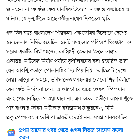
(হয়তো না জেনেই, ঔপন্যাসিক স্পিলম্যান নিজেও হয়তো
জানতেন না কোর্কজাকের মানবিক উদ্যোগ–সংক্রান্ত পশ্চাতের এ
ঘটনা), যে দৃশ্যটিতে আছে রবীন্দ্রনাথের শিকড়ের স্মৃতি।
গত তিন বছর বাংলাদেশ শিল্পকলা একাডেমির উদ্যোগে দেশের
৬৪ জেলায় নির্মিত হয়েছিল ৬৪টি গণহত্যার পরিবেশ থিয়েটার। সে
সবের একটির নির্মাণযজ্ঞে, নরসিংদী জেলার ‘জলে ডাঙ্গার
একাত্তর’ নাটকের নির্মাণ পর্যায়ে কুশীলবদের বলা হয়েছিল তারা
যেন আবশ্যিকভাবে পোলানস্কির ‘দ্য পিয়ানিস্ট’ চলচ্চিত্রটি দেখে
নেয়। অস্থির এ সময়ে, ভবিষ্যতেও গণহত্যার কোনো শিল্প নির্মাণে
যেন কেউ নির্দেশনা দেন, এ কারণে যে এতে কেবল স্পিলমান
এবং পোলানস্কিকে পাওয়া যাবে না, এর অতল গভীরে আমরা খুঁজে
পাব বাংলার জীবন-নাট্যকার রবীন্দ্রনাথ ঠাকুরকেও, যিনি
প্রকৃতপক্ষে বাংলাদেশি বা ভারতীয়দেরই নন, সমগ্র মানবজাতির।
প্রথম আলোর খবর পেতে গুগল নিউজ চ্যানেল ফলো
করুন