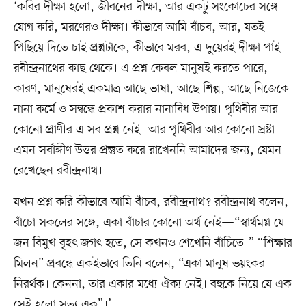
‘কবির দীক্ষা হলো, জীবনের দীক্ষা, আর একটু সংকোচের সঙ্গে
যোগ করি, মরণেরও দীক্ষা। কীভাবে আমি বাঁচব, আর, যতই
পিছিয়ে দিতে চাই প্রশ্নটাকে, কীভাবে মরব, এ দুয়েরই দীক্ষা পাই
রবীন্দ্রনাথের কাছ থেকে। এ প্রশ্ন কেবল মানুষই করতে পারে,
কারণ, মানুষেরই একমাত্র আছে ভাষা, আছে শিল্প, আছে নিজেকে
নানা কর্মে ও সম্বন্ধে প্রকাশ করার নানাবিধ উপায়। পৃথিবীর আর
কোনো প্রাণীর এ সব প্রশ্ন নেই। আর পৃথিবীর আর কোনো স্রষ্টা
এমন সর্বাঙ্গীণ উত্তর প্রস্তুত করে রাখেননি আমাদের জন্য, যেমন
রেখেছেন রবীন্দ্রনাথ।
যখন প্রশ্ন করি কীভাবে আমি বাঁচব, রবীন্দ্রনাথ? রবীন্দ্রনাথ বলেন,
বাঁচো সকলের সঙ্গে, একা বাঁচার কোনো অর্থ নেই—“স্বার্থমগ্ন যে
জন বিমুখ বৃহৎ জগৎ হতে, সে কখনও শেখেনি বাঁচিতে।” “শিক্ষার
মিলন” প্রবন্ধে একইভাবে তিনি বলেন, “একা মানুষ ভয়ংকর
নিরর্থক। কেননা, তার একার মধ্যে ঐক্য নেই। বহুকে নিয়ে যে এক
সেই হলো সত্য এক”।’