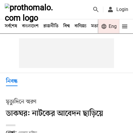
Login
সর্বশেষ
বাংলাদেশ
রাজনীতি
বিশ্ব
বাণিজ্য
মতামত
খেলা
Eng
বিনো
নিবন্ধ
মৃত্যুদিনে স্মরণ
ডাকঘর: নাটকের আবেদন ছাড়িয়ে
লেখা:
গোলাম শফিক