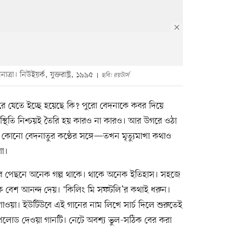
নাত্রা। নিউইয়র্ক, যুক্তরাষ্ট্র, ১৯৯৫
ছবি: রয়টার্স
ে যেতে ইচ্ছে হয়েছে কি? পুরো বেদনাকে কবর দিয়ে
্থিতি নিশ্চয়ই তৈরি হয় কারও না কারও। আর উগরে ওঠা
কোনো বেদনাতুর কণ্ঠের সঙ্গে—তখন মৃত্যুমাখা কথাও
ণা।
টি গানের পেছনে অনেক গল্প থাকে। থাকে অনেক ইতিহাস। সহজে
কে বেশ আনন্দ দেয়। ‘কিলিং মি সফটলি’র কথাই ধরুন।
র গাওয়া। ইউটিউবে এই গানের নাম লিখে সার্চ দিলে শুরুতেই
পলোড দেওয়া গানটি। নেটে অবশ্য ভুল-সঠিক বের করা