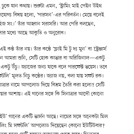
ঢুকে যান কথায়। শুরুটা এমন, ‘স্ট্রামিং মাই পেইন উইথ
্লেখযোগ্য বিষয় হলো, ‘পারসন’-এর পরিবর্তন। মেয়ে বলেই
 হিজ সং।’ তাঁর আহ্বান সরাসরি। আর পেরি বলছেন,
বলার মধ্যে আছে আকুতি ও অনুরোধ।
তাঁর নয়। তাঁর কণ্ঠে ‘ফ্লাই মি টু দ্য মুন’ বা ‘স্ট্রেঞ্জার্স
ান আমরা শুনি, সেটি হোক কাভার বা অরিজিনাল—একটু
 একটু উঁচু। জ্যাজের জন্য যাকে বলে পারফেক্ট ভয়েস। তবে
সফটলি’ মূলত নিচু কণ্ঠের। জ্যাজ নয়, বলা যায় সফট রক।
ত্রার নামে আপলোড দিয়ে বিভ্রম তৈরি করা হলো? সেটি
ওয়ার আশায়। এই গানের সঙ্গে কি সিনাত্রার আদৌ কোনো
ইউ’ গানের একটি ভার্সন আছে। নামের সঙ্গে অনেকটা মিল
 ‘কিলিং মি সফটলি’ আপলোড দিয়েছেন কোনো ইউটিউবার?