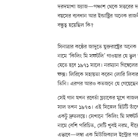
দরদমাখা জ্যাজ—পঞ্চাশ থেকে সত্তরের দশক 
বয়সের ব্যবধান আর ইন্ডাস্ট্রির অনেক রা
বন্ধুত্ব হয়েছিল কি?
সিনাত্রার কণ্ঠের জাদুতে যুক্তরাষ্ট্রের 
নামে ‘কিলিং মি সফটলি’ গাওয়ার যে ভু
যেতে হবে ১৯৭১ সালে। নরম্যান গিম্বেলে
ফক্স। লিরিকে সহায়তা করেন লোরি লিবার
তিনি। এরপর আরও কতজনে যে গেয়েছেন! তব
সেই গান যখন রবের্তা ফ্ল্যাকের মুখে বাজল—শ
সাল তখন ১৯৭৩। এই সিঙ্গেল হিটটি তাঁকে
একটু দ্রুতলয়ে। সেখানে ‘কিলিং মি সফটল
নামে বেশি পরিচিত, সেটি খুবই নরম, ধীরে
এভাবে—লম্বা এক মিউজিক্যাল ইন্ট্রোর প