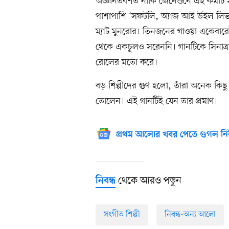
অজ্ঞানতবশত নাকি জেনেশুনে এই কর্মটি 
পাশাপাশি ‘সফটলি, অ্যাজ আই উইল লিভ
ম্যাট মুনরোর। তিনজনের গাওয়া একেবারেই 
থেকে একচুলও সরেননি। গানটিকে সিনাত্রা
রোলের মতো করে।
বড় শিল্পীদের গুণ হলো, তাঁরা অনেক কি
তোলেন। এই গানটিই যেন তার প্রমাণ।
প্রথম আলোর খবর পেতে গুগল নি
থেকে আরও পড়ুন
নিবন্ধ
সংগীত শিল্পী
নিবন্ধ-অন্য আলো