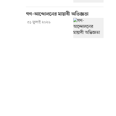
গণ-আন্দোলনের মায়াবী অভিজ্ঞতা
৩১ জুলাই ২০২৬