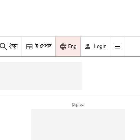
খুঁজুন
ই-পেপার
Login
Eng