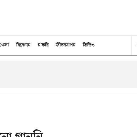
খেলা
বিনোদন
চাকরি
জীবনযাপন
ভিডিও