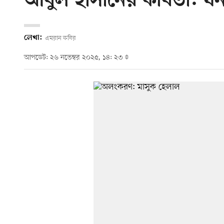
আবুল হাসানের কবিতা: ঘনায়
লেখা:
এমরান কবির
আপডেট: ২৬ নভেম্বর ২০২৫, ১৪: ২৩