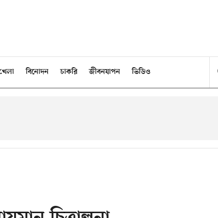
খেলা
বিনোদন
চাকরি
জীবনযাপন
ভিডিও