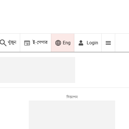
খুঁজুন
ই-পেপার
Login
Eng