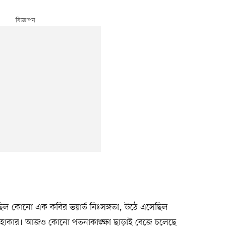
েছিল কোনো এক কবির ভয়ার্ত নিঃসঙ্গতা, উঠে এসেছিল
ত হাহাকার। আজও কোনো পতনাকাঙ্ক্ষা ছাড়াই বেজে চলেছে