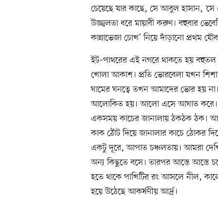
চেয়েছে যার কাছে, সে আবুল হাসান, ‘সে 
উজ্জ্বলতা ধরে মায়াবী করুণ। বহুবার ভে
কান্নাভেজা চোখ’ নিয়ে দাঁড়ানো প্রথম যৌব
ইট–পাথরের এই নগরে থাকতে হয় বহুতল 
খোলা আকাশ। প্রতি ভোরবেলা যখন শিশাস
ঘামের ঘনত্বে তখন আমাদের ভোর হয় না। 
আলোকিত হয়। আলো এসে আঘাত করে। কিন্ত
একসময় কাচের জানালায় ঠকঠক ঠক। আচম
কাক ঠোঁট দিয়ে জানালার কাচে ঠোকর দি
একটু দূরে, আপাত চঞ্চলতায়। আমরা দে
অন্য কিছুতে বসে। তারপর আস্তে আস্তে চল
হতে থাকে পাখিটির রং আসলে নীল, কাল
হয়ে উঠেছে আকর্ষণীয় আর্দ্র।