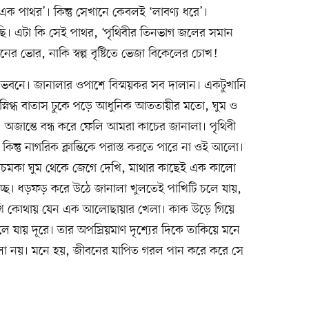
এক পাথর’। কিন্তু সেখানে কেবলই ‘লাবণ্য ধরে’।
বেছি। এটা কি সেই পাথর, ‘পৃথিবীর তিনভাগ জলের সমান
নের ভোর, নাকি স্বল্প বৃষ্টিতে ভেজা বিকেলের চোখ!
ভবনে। জানালার ওপাশে বিস্ময়কর সব দালান। একটুখানি
্নিগ্ধ বাতাস ঢুকে পড়ে আধুনিক আততায়ীর মতো, ঘুম ও
অজান্তে বন্ধ করে ফেলি আমরা কাচের জানালা। পৃথিবী
ু নাগরিক ক্লান্তিকে পরাস্ত করতে পারে না ওই আলো।
কা ঘুম থেকে জেগে দেখি, মাথার কাছেই এক কালো
চ্ছে। ধড়ফড় করে উঠে জানালা খুলতেই পাখিটি চলে যায়,
খি কোথায় যেন এক আলোছায়ার খেলা। কাক উড়ে গিয়ে
ে যায় দূরে। তার অপস্রিয়মাণ দৃশ্যের দিকে তাকিয়ে মনে
ো নয়। মনে হয়, জীবনের যাপিত গরল পান করে করে সে