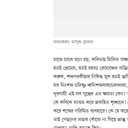
অলংকরণ: মাসুক হেলাল
মাঝে মাঝে মনে হয়, কবিতায় মিলিত অক্ষরপ
যতই প্রেমের, যতই রহস্য-রোমাঞ্চের অভি
করুক, শব্দপরকীয়ার নিষিদ্ধ সুখ যতই 
সব নিঃশব্দ চলিষ্ণু ধ্বনিশব্দবাক্যচরণধার
দূরগামী এই সব পুঞ্জের এত ক্ষমতা কেন!
কে কবিকে সংযত করে প্রবাহিত শৃঙ্খলে! 
করে শব্দের পরিমিত ব্যবহারে! কে যে কর
তাই পেছনের সত্তার খোঁজে না গিয়ে প্রাপ্ত