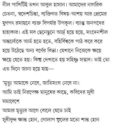
নীল পাখিটিই তখন আবুল হাসান। আমাদের নাগরিক
চেতনা, স্বদেশচিন্তা, ব্যক্তিগত বিষয়-আশয় আর প্রেমের
যুগপৎ রসায়নে ব্যক্ত বিপর্যস্ত উপকূল। ব্যাপ্ত জনপদের
হাহাকার। এই সব ছেনেছুনে আর্দ্র হয়ে হয়ে, সংদেনশীল
অন্তর্লোকে আর্ত হতে হতে, বহির্বিশ্বকে পাঠ করে করে
হয়ে উঠেছে অন্য বর্ণের বিভা। যেখানে নিজেকে ক্ষয়ে
ক্ষয়ে যেতে হয়। কিন্তু দেখাতে হয় সহিষ্ণু সদ্ভাব। তাই তো
এত দিনে জানা হয়ে যায়—
‘মৃত্যু আমাকে নেবে, জাতিসংঘ নেবে না।
আমি তাই নিরপেক্ষ মানুষের কাছে, কবিদের সুধী
সমাবেশে
আমার মৃত্যুর আগে বোলে যেতে চাই
সুধীবৃন্দ ক্ষান্ত হোন, গোলাপ ফুলের মতো শান্ত হোন
’