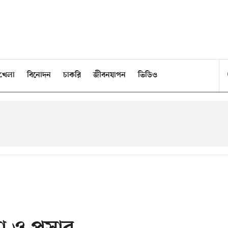
খেলা
বিনোদন
চাকরি
জীবনযাপন
ভিডিও