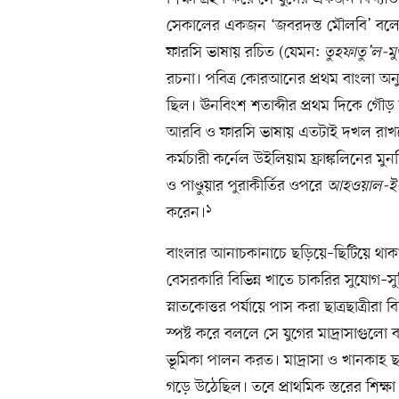
সেকালের একজন ‘জবরদস্ত মৌলবি’ বলে অভি
ফারসি ভাষায় রচিত (যেমন:
তুহফাতু’ল-মু
রচনা। পবিত্র কোরআনের প্রথম বাংলা অনু
ছিল। ঊনবিংশ শতাব্দীর প্রথম দিকে গৌড় অঞ
আরবি ও ফারসি ভাষায় এতটাই দখল রাখতে
কর্মচারী কর্নেল উইলিয়াম ফ্রাঙ্কলিনের মু
ও পাণ্ডুয়ার পুরাকীর্তির ওপরে
আহওয়াল-ই-গ
১
করেন।
বাংলার আনাচকানাচে ছড়িয়ে–ছিটিয়ে থাকা ম
বেসরকারি বিভিন্ন খাতে চাকরির সুযোগ–সু
স্নাতকোত্তর পর্যায়ে পাস করা ছাত্রছাত্রী
স্পষ্ট করে বললে সে যুগের মাদ্রাসাগুলো 
ভূমিকা পালন করত। মাদ্রাসা ও খানকাহ ছাড়া
গড়ে উঠেছিল। তবে প্রাথমিক স্তরের শিক্ষা