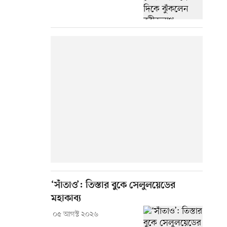
‘সাঁতাও’: তিস্তার বুকে সেলুলয়েডের
মহাকাব্য
০৫ আগস্ট ২০২৬