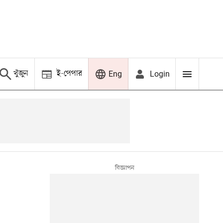
খুঁজুন
ই-পেপার
Login
Eng