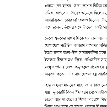
ওলামা বের হতেন, তাঁরা দেশের বিভিন্ন জায়গা
ভূমিকা রাখতেন। তাঁদের অনেকে ছিলেন সু
আধ্যাত্মিকতা চর্চার প্রশিক্ষণও দিতেন। তা
এসেছিলেন, তাঁদের সঙ্গে তাঁদের একটা ম
তেরো শতকের প্রথম দিকে সুলতান আলা
যোগাযোগ ঘটেছিল কামরূপ কামাখ্যা মন্দির
ইমাম রুকন আল–দীন সামারকান্দির মধ্যে। 
ইসলাম দীক্ষার মধ্য দিয়ে। পণ্ডিতজির সা
সংস্কৃত ভাষায় লেখা
অমৃতকুণ্ড
নামের সে যু
অনুবাদ করেন। এর নাম দেওয়া হয় আরব
হিন্দু ও মুসলমানদের মধ্যে জ্ঞান–বিজ্ঞান
যায়। দু-চারটি বিরল উদাহরণ থেকে এটাও অ
ছাত্ররা মাদ্রাসা থেকেও শিক্ষা আহরণে পি
শিক্ষা গ্রহণ করে সে যুগের একজন বিখ্যা