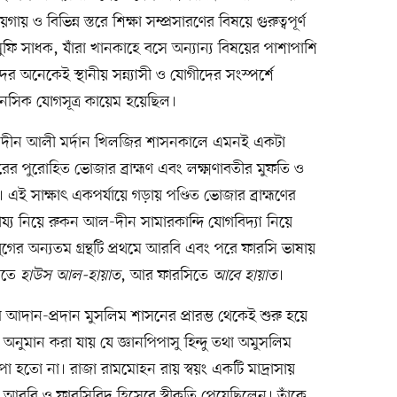
য় ও বিভিন্ন স্তরে শিক্ষা সম্প্রসারণের বিষয়ে গুরুত্বপূর্ণ
ফি সাধক, যাঁরা খানকাহে বসে অন্যান্য বিষয়ের পাশাপাশি
ঁদের অনেকেই স্থানীয় সন্ন্যাসী ও যোগীদের সংস্পর্শে
ানসিক যোগসূত্র কায়েম হয়েছিল।
-দীন আলী মর্দান খিলজির শাসনকালে এমনই একটা
ের পুরোহিত ভোজার ব্রাহ্মণ এবং লক্ষ্মণাবতীর মুফতি ও
এই সাক্ষাৎ একপর্যায়ে গড়ায় পণ্ডিত ভোজার ব্রাহ্মণের
হায্য নিয়ে রুকন আল-দীন সামারকান্দি যোগবিদ্যা নিয়ে
গের অন্যতম গ্রন্থটি প্রথমে আরবি এবং পরে ফারসি ভাষায়
িতে
হাউস আল-হায়াত
, আর ফারসিতে
আবে হায়াত
।
ের আদান-প্রদান মুসলিম শাসনের প্রারম্ভ থেকেই শুরু হয়ে
নুমান করা যায় যে জ্ঞানপিপাসু হিন্দু তথা অমুসলিম
ছপা হতো না। রাজা রামমোহন রায় স্বয়ং একটি মাদ্রাসায়
ত আরবি ও ফারসিবিদ হিসেবে স্বীকৃতি পেয়েছিলেন। তাঁকে