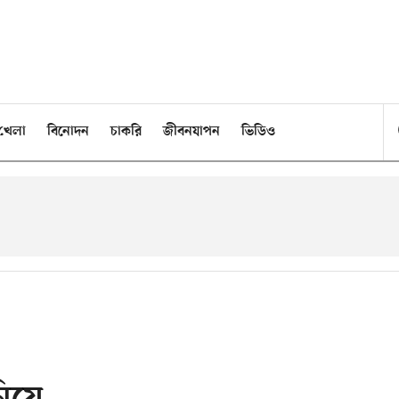
খেলা
বিনোদন
চাকরি
জীবনযাপন
ভিডিও