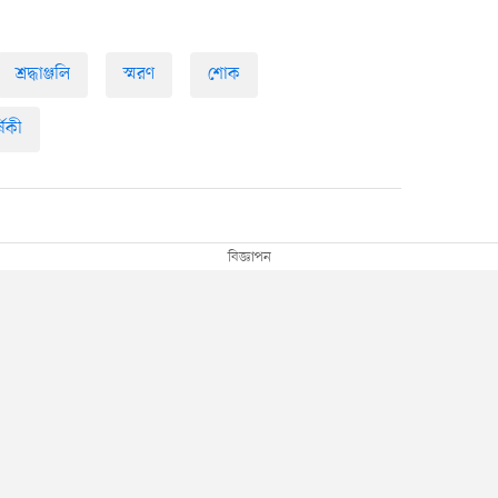
শ্রদ্ধাঞ্জলি
স্মরণ
শোক
্ষিকী