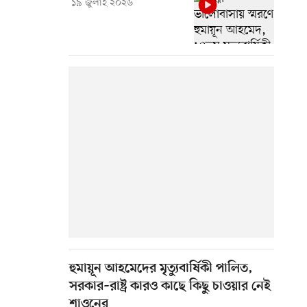
১৯ জুলাই ২০২৬
হুমায়ূন আহমেদের মৃত্যুবার্ষিকী পালিত,
সরকার–রাষ্ট্র কারও কাছে কিছু চাওয়ার নেই
শাওনের