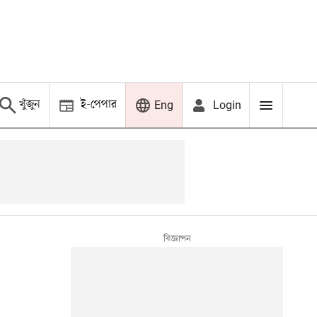
খুঁজুন
ই-পেপার
Login
Eng