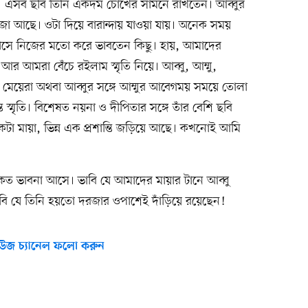
িগুলো। এসব ছবি তিনি একদম চোখের সামনে রাখতেন। আব্বুর
রজা আছে। ওটা দিয়ে বারান্দায় যাওয়া যায়। অনেক সময়
 বাতাসে নিজের মতো করে ভাবতেন কিছু। হায়, আমাদের
 আমরা বেঁচে রইলাম স্মৃতি নিয়ে। আব্বু, আম্মু,
 মেয়েরা অথবা আব্বুর সঙ্গে আম্মুর আবেগময় সময়ে তোলা
মৃতি। বিশেষত নয়না ও দীপিতার সঙ্গে তাঁর বেশি ছবি
া মায়া, ভিন্ন এক প্রশান্তি জড়িয়ে আছে। কখনোই আমি
ত ভাবনা আসে। ভাবি যে আমাদের মায়ার টানে আব্বু
 যে তিনি হয়তো দরজার ওপাশেই দাঁড়িয়ে রয়েছেন!
উজ চ্যানেল ফলো করুন