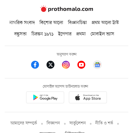
নাগরিক সংবাদ
কিশোর আলো
বিজ্ঞানচিন্তা
প্রথম আলো ট্রাস্ট
বন্ধুসভা
চিরন্তন ১৯৭১
ইপেপার
প্রথমা
মোবাইল ভ্যাস
অনুসরণ করুন
মোবাইল অ্যাপস ডাউনলোড করুন
আমাদের সম্পর্কে
বিজ্ঞাপন
সার্কুলেশন
নীতি ও শর্ত