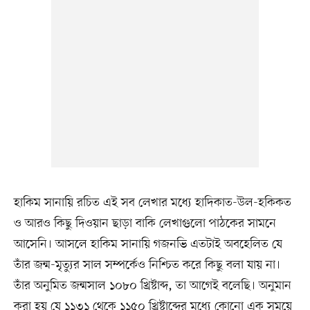
হাকিম সানায়ি রচিত এই সব লেখার মধ্যে হাদিকাত-উল-হকিকত
ও আরও কিছু দিওয়ান ছাড়া বাকি লেখাগুলো পাঠকের সামনে
আসেনি। আসলে হাকিম সানায়ি গজনভি এতটাই অবহেলিত যে
তাঁর জন্ম-মৃত্যুর সাল সম্পর্কেও নিশ্চিত করে কিছু বলা যায় না।
তাঁর অনুমিত জন্মসাল ১০৮০ খ্রিষ্টাব্দ, তা আগেই বলেছি। অনুমান
করা হয় যে ১১৩১ থেকে ১১৫০ খ্রিষ্টাব্দের মধ্যে কোনো এক সময়ে