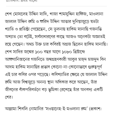
গ্রাফিকস: প্রথম আলো
শেখ মোসলেহ উদ্দিন সাদি, খাজা শামসুদ্দিন হাফিজ, মাওলানা
জালাল উদ্দিন রুমি ও ফরিদ উদ্দিন আত্তার দুনিয়াজুড়ে যতটা
খ্যাতি ও প্রতিষ্ঠা পেয়েছেন, সে তুলনায় হাকিম সানায়ি গজনভি
অখ্যাত তো বটেই, সর্বসাধারণের কাছে আজও অনেকটা অজ্ঞাতই
রয়ে গেছেন। অথচ উক্ত চার কবিরই অগ্রজ ছিলেন হাকিম সানায়ি।
শেখ সাদির জন্মের ১০০ বছর আগে ১০৮০ খ্রিষ্টাব্দে
আফগানিস্তানের গজনিতে জন্মগ্রহণকারী আবুল মজ্দ মজদুদ বিন
আদম হাকিম সানায়ির প্রভাব কোনো-না-কোনোভাবে গুরুত্বপূর্ণ
এই চার কবির ওপর পড়েছে। কবিখ্যাতির ক্ষেত্রে যে জালাল উদ্দিন
রুমি আজ বিশ্বজুড়ে অনন্য স্থান অধিকার করে আছেন, তাঁর
জীবনের বাঁকপরিবর্তনে বড় ভূমিকা রেখেছে তাঁর অনবদ্য একটি
শের।
আল্লামা শিবলি নোমানির ‘সওয়ানেহ-ই-মওলানা রুম’ (প্রকাশ: