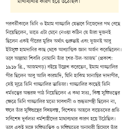
মাথাব্যথার কারণ হয়ে উঠেছিল।
পরবর্তীকালে তিনি ও ইমাম গাজ্জালি যেভাবে নিজেদের পথ বেছে
নিয়েছিলেন, তাতে এটা মেনে নেওয়া কঠিন যে তাঁরা দুজনই
ছিলেন একই পীরের মুরিদ অর্থাৎ গুরুভাই এবং দুজনই আবু
ইউসুফ হামদানির কাছ থেকে আধ্যাত্মিক জ্ঞান অর্জন করেছিলেন।
তবে আল্লামা শিবলি নোমানি তাঁর ‘শের-উল-আজম’ (প্রকাশ:
১৯১৮ খ্রি., আজমগড়) বইয়ে উল্লেখ করেছেন, ইমাম গাজ্জালির
পীর ছিলেন আবু আলি কারমদি, যিনি হাকিম সানায়ির দাদাপীর,
সেই সূত্রে তিনি গাজ্জালির ভাতিজা। গাজ্জালির কাছেই তিনি
ধর্মতত্ত্বের অন্তরঙ্গ পাঠ নিয়েছিলেন এ কথা সত্য, কিন্তু সুফিতত্ত্বের
ক্ষেত্রে তিনি গাজ্জালির মতো সাবধানী ও শুদ্ধতাপন্থী ছিলেন না,
ফলে তাঁর সুফিগ্রন্থের বিষয়বস্তু, বিশেষত আহলে বায়েতদের প্রতি
সবিশেষ দুর্বলতা ধর্মশাস্ত্রীদের মাথাব্যথার কারণ হয়ে উঠেছিল।
তবে একই সঙ্গে সুফিতাত্ত্বিক ও সুফিমতের অনুসারী হিসেবে তাঁর