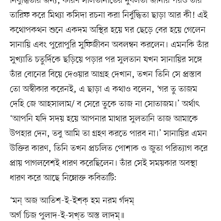
নির্বুদ্ধিতার জন্য, কারণ সালতানাতের দুর্বলতা জানার পরও তার
তারিফ করে মিথ্যা কসিদা রচনা করা নির্বুদ্ধিতা ছাড়া আর কী! এই
কথোপকথন শুনে একদম অস্থির হয়ে ঘর ছেড়ে বের হয়ে গেলেন
সানায়ি এবং পুরোপুরি সুফিজীবন অবলম্বন করলেন। এমনকি তাঁর
সুখ্যাতি চতুর্দিকে ছড়িয়ে পড়ার পর সুলতান যখন সানায়ির সঙ্গে
তাঁর বোনের বিয়ে দেওয়ার আগ্রহ দেখান, তখন তিনি সে প্রস্তাব
তো অস্বীকার করেনই, এ ছাড়া এ কথাও বলেন, ‘গর তু তাজম
দেহি জে আহসালাম/ ব সেরে তুকে তাজ না সোতাজম।’ অর্থাৎ
‘আপনি যদি সদয় হয়ে আপনার মাথার সুলতানি তাজ আমাকে
উপহার দেন, তবু আমি তা গ্রহণ করতে পারব না।’ সানায়ির এমন
উক্তির কারণ, তিনি তখন প্রচলিত পোশাক ও জুতা পরিত্যাগ করে
প্রায় পাগলবেশই ধারণ করেছিলেন। তাঁর সেই সময়কার অবস্থা
ধারণ করে আছে নিম্নোক্ত কবিতাটি:
‘মন্ অজ আতিশ-ই-ইশক্ হম নরম র্গদম্
অর্গ চিজ পুলাদ-ই-সখ্ত অস্ত লাদম্॥