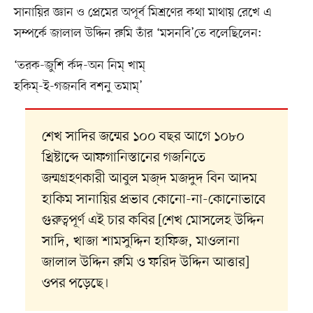
সানায়ির জ্ঞান ও প্রেমের অপূর্ব মিশ্রণের কথা মাথায় রেখে এ
সম্পর্কে জালাল উদ্দিন রুমি তাঁর ‘মসনবি’তে বলেছিলেন:
‘তরক-জুশি র্কদ-অন নিম্ খাম্
হকিম্-ই-গজনবি বশনু তমাম্’
শেখ সাদির জন্মের ১০০ বছর আগে ১০৮০
খ্রিষ্টাব্দে আফগানিস্তানের গজনিতে
জন্মগ্রহণকারী আবুল মজ্দ মজদুদ বিন আদম
হাকিম সানায়ির প্রভাব কোনো-না-কোনোভাবে
গুরুত্বপূর্ণ এই চার কবির [শেখ মোসলেহ উদ্দিন
সাদি, খাজা শামসুদ্দিন হাফিজ, মাওলানা
জালাল উদ্দিন রুমি ও ফরিদ উদ্দিন আত্তার]
ওপর পড়েছে।