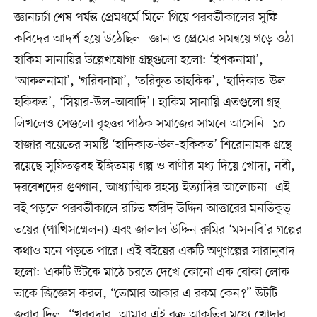
জ্ঞানচর্চা শেষ পর্যন্ত প্রেমধর্মে মিলে গিয়ে পরবর্তীকালের সুফি
কবিদের আদর্শ হয়ে উঠেছিল। জ্ঞান ও প্রেমের সমন্বয়ে গড়ে ওঠা
হাকিম সানায়ির উল্লেখযোগ্য গ্রন্থগুলো হলো: ‘ইশকনামা’,
‘আকলনামা’, ‘গরিবনামা’, ‘তরিকুত তাহকিক’, ‘হাদিকাত-উল-
হকিকত’, ‘সিয়ার-উল-আবাদি’। হাকিম সানায়ি এতগুলো গ্রন্থ
লিখলেও সেগুলো বৃহত্তর পাঠক সমাজের সামনে আসেনি। ১০
হাজার বয়েতের সমষ্টি ‘হাদিকাত-উল-হকিকত’ শিরোনামক গ্রন্থে
রয়েছে সুফিতত্ত্ববহ ইঙ্গিতময় গল্প ও বাণীর মধ্য দিয়ে খোদা, নবী,
দরবেশদের গুণগান, আধ্যাত্মিক রহস্য ইত্যাদির আলোচনা। এই
বই পড়লে পরবর্তীকালে রচিত ফরিদ উদ্দিন আত্তারের মনতিকুত্
তয়ের (পাখিসম্মেলন) এবং জালাল উদ্দিন রুমির ‘মসনবি’র গল্পের
কথাও মনে পড়তে পারে। এই বইয়ের একটি অণুগল্পের সারানুবাদ
হলো: ‘একটি উটকে মাঠে চরতে দেখে কোনো এক বোকা লোক
তাকে জিজ্ঞেস করল, “তোমার আকার এ রকম কেন?” উটটি
জবাব দিল, “খবরদার, আমার এই বক্র আকৃতির মধ্যে খোদার