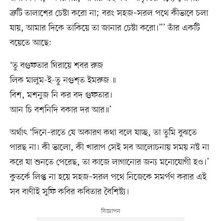
ত্রুটি তালাশের চেষ্টা করো না; বরং সহজ–সরল পথে কীভাবে চলা
যায়, আমার দিকে তাকিয়ে তা জানার চেষ্টা করো।”’ তাঁর একটি
বয়েতে আছে:
‘তু বগুফতার ঘিরায়ে শবর রুজ
লিক মালুম-ই-তু নগুশ্ত ইমরুজ ॥
বিশ, মশনুজ নি কর বদ গুফতার।
আন চি বশনিদি বকার দর আর॥’
অর্থাৎ ‘দিনে–রাতে যে অকারণ কথা বলে যাচ্ছ, তা তুমি বুঝতে
পারছ না। কী ভালো, কী খারাপ সেই সব আলোচনায় সময় নষ্ট না
করে যা শুনতে পেরেছ, তা কাজে লাগানোর জন্য মনোযোগী হও।’
কুতর্কে লিপ্ত না হয়ে সহজ–সরল পথে নিজেকে সমর্পণ করার এই
সব বাণীই সুফি কবির কবিতার বৈশিষ্ট্য।