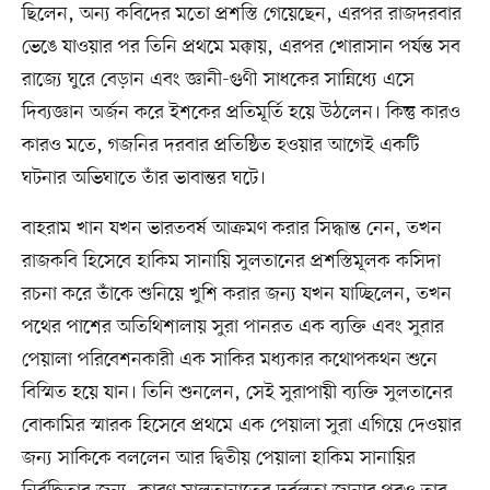
ছিলেন, অন্য কবিদের মতো প্রশস্তি গেয়েছেন, এরপর রাজদরবার
ভেঙে যাওয়ার পর তিনি প্রথমে মক্কায়, এরপর খোরাসান পর্যন্ত সব
রাজ্যে ঘুরে বেড়ান এবং জ্ঞানী-গুণী সাধকের সান্নিধ্যে এসে
দিব্যজ্ঞান অর্জন করে ইশকের প্রতিমূর্তি হয়ে উঠলেন। কিন্তু কারও
কারও মতে, গজনির দরবার প্রতিষ্ঠিত হওয়ার আগেই একটি
ঘটনার অভিঘাতে তাঁর ভাবান্তর ঘটে।
বাহরাম খান যখন ভারতবর্ষ আক্রমণ করার সিদ্ধান্ত নেন, তখন
রাজকবি হিসেবে হাকিম সানায়ি সুলতানের প্রশস্তিমূলক কসিদা
রচনা করে তাঁকে শুনিয়ে খুশি করার জন্য যখন যাচ্ছিলেন, তখন
পথের পাশের অতিথিশালায় সুরা পানরত এক ব্যক্তি এবং সুরার
পেয়ালা পরিবেশনকারী এক সাকির মধ্যকার কথোপকথন শুনে
বিস্মিত হয়ে যান। তিনি শুনলেন, সেই সুরাপায়ী ব্যক্তি সুলতানের
বোকামির স্মারক হিসেবে প্রথমে এক পেয়ালা সুরা এগিয়ে দেওয়ার
জন্য সাকিকে বললেন আর দ্বিতীয় পেয়ালা হাকিম সানায়ির