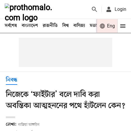
Login
সর্বশেষ
বাংলাদেশ
রাজনীতি
বিশ্ব
বাণিজ্য
মতামত
খেলা
Eng
বিনো
নিবন্ধ
নিজেকে ‘ফাইটার’ বলে দাবি করা
অবন্তিকা আত্মহননের পথে হাঁটলেন কেন?
লেখা:
নাজিয়া আফরিন