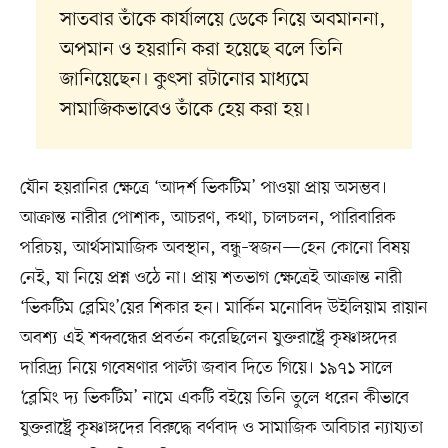
সাতবার তাঁকে কার্যালয়ে ডেকে নিয়ে অবমাননা,
অপমান ও হয়রানি করা হয়েছে বলে তিনি
জানিয়েছেন। কুৎসা রটানোর মাধ্যমে
সামাজিকভাবেও তাঁকে হেয় করা হয়।
যৌন হয়রানির ক্ষেত্রে ‘আদর্শ ভিকটিম’ পাওয়া প্রায় অসম্ভব।
আক্রান্ত নারীর পোশাক, আচরণ, কথা, চালচলন, পারিবারিক
পরিচয়, আর্থসামাজিক অবস্থান, বন্ধু–স্বজন—হেন কোনো বিষয়
নেই, যা নিয়ে প্রশ্ন ওঠে না। প্রায় শতভাগ ক্ষেত্রেই আক্রান্ত নারী
‘ভিকটিম ব্লেমিং’য়ের শিকার হন। মার্কিন মনোবিদ উইলিয়াম রায়ান
অবশ্য এই শব্দবন্ধের প্রবর্তন করেছিলেন যুক্তরাষ্ট্রে কৃষ্ণাঙ্গদের
দারিদ্র্য নিয়ে গবেষণার পাল্টা জবাব দিতে গিয়ে। ১৯৭১ সালে
‘ব্লেমিং দ্য ভিকটিম’ নামে একটি বইয়ে তিনি তুলে ধরেন কীভাবে
যুক্তরাষ্ট্রে কৃষ্ণাঙ্গদের বিরুদ্ধে বর্ণবাদ ও সামাজিক অবিচার ন্যায্যতা