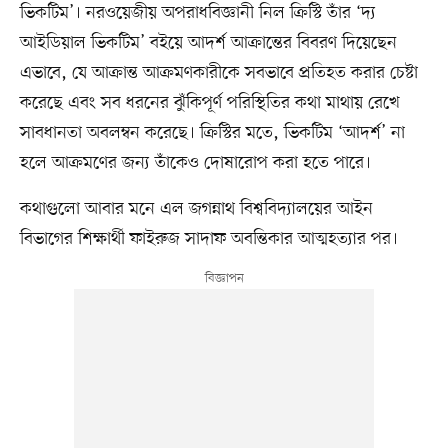
ভিকটিম’। নরওয়েজীয় অপরাধবিজ্ঞানী নিল ক্রিস্টি তাঁর ‘দ্য
আইডিয়াল ভিকটিম’ বইয়ে আদর্শ আক্রান্তের বিবরণ দিয়েছেন
এভাবে, যে আক্রান্ত আক্রমণকারীকে সবভাবে প্রতিহত করার চেষ্টা
করেছে এবং সব ধরনের ঝুঁকিপূর্ণ পরিস্থিতির কথা মাথায় রেখে
সাবধানতা অবলম্বন করেছে। ক্রিস্টির মতে, ভিকটিম ‘আদর্শ’ না
হলে আক্রমণের জন্য তাঁকেও দোষারোপ করা হতে পারে।
কথাগুলো আবার মনে এল জগন্নাথ বিশ্ববিদ্যালয়ের আইন
বিভাগের শিক্ষার্থী ফাইরুজ সাদাফ অবন্তিকার আত্মহত্যার পর।