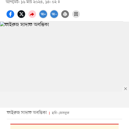
আপডেট: ১৬ মার্চ ২০২৪, ১৪: ০২
ফাইরুজ সাদাফ অবন্তিকা
ছবি: ফেসবুক