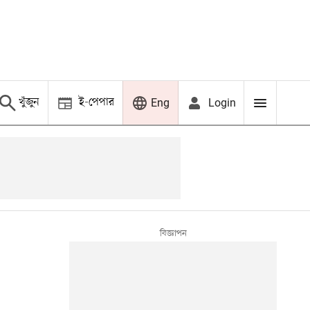
খুঁজুন
ই-পেপার
Login
Eng