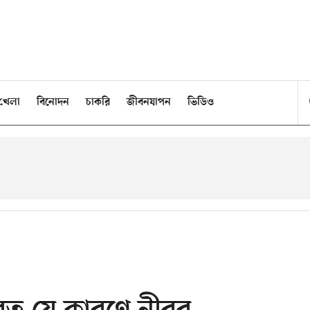
খেলা
বিনোদন
চাকরি
জীবনযাপন
ভিডিও