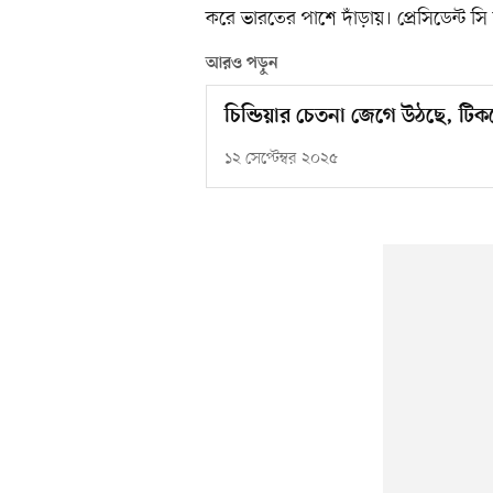
করে ভারতের পাশে দাঁড়ায়। প্রেসিডেন্ট স
আরও পড়ুন
চিন্ডিয়ার চেতনা জেগে উঠছে, টি
১২ সেপ্টেম্বর ২০২৫