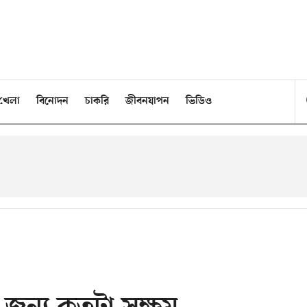
খেলা
বিনোদন
চাকরি
জীবনযাপন
ভিডিও