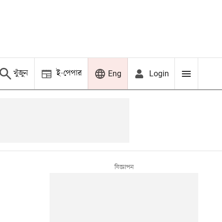
খুঁজুন
ই-পেপার
Login
Eng