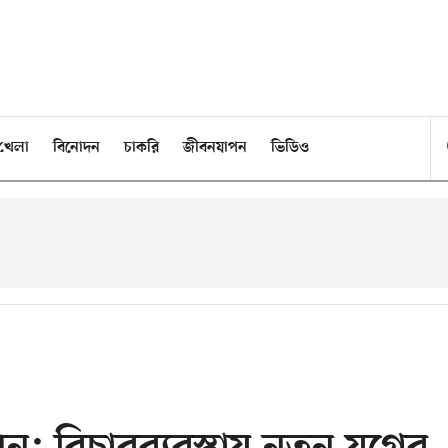
খেলা
বিনোদন
চাকরি
জীবনযাপন
ভিডিও