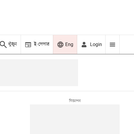
খুঁজুন
ই-পেপার
Login
Eng