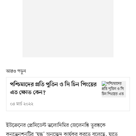
আরও পড়ুন
পশ্চিমাদের প্রতি পুতিন ও সি চিন পিংয়ের
এত ক্ষোভ কেন?
০৪ মার্চ ২০২২
ইউক্রেনের প্রেসিডেন্ট ভলোদিমির জেলেনস্কি তুরস্ককে
কনভেনশনটির ‘যুদ্ধ’ অনুচ্ছেদ কার্যকর করতে বলেছে, যাতে