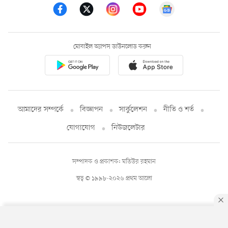
মোবাইল অ্যাপস ডাউনলোড করুন
আমাদের সম্পর্কে
বিজ্ঞাপন
সার্কুলেশন
নীতি ও শর্ত
যোগাযোগ
নিউজলেটার
সম্পাদক ও প্রকাশক: মতিউর রহমান
স্বত্ব © ১৯৯৮-২০২৬ প্রথম আলো