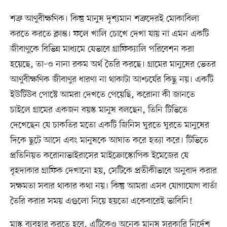
শত্রু আণুবীক্ষণিক। কিন্তু মানুষ দৃশ্যমান শত্রুদেরই মোকাবিলা
করতে করতে ক্লান্ত। ফলে খালি চোখে দেখা যায় না এমন একটি
জীবাণুকে বিভিন্ন মাধ্যমে যেভাবে গ্রাফিক্যালি পরিবেশন করা
হয়েছে, তা–ও নানা রকম অর্থ তৈরি করছে। গ্রামের মানুষের ভেতর
আণুবীক্ষণিক জীবাণুর ধারণা না থাকাটা আশ্চর্যের কিছু নয়। একটি
ইউটিউব পোস্টে আমরা দেখতে পেয়েছি, করোনা কী জানতে
চাইলে গ্রামের একজন বয়স্ক মানুষ বলছেন, তিনি টিভিতে
দেখেছেন যে চাকতির মতো একটি জিনিস ঘুরতে ঘুরতে মানুষের
দিকে ছুটে আসে এবং মানুষকে আঘাত করে হত্যা করে। টিভিতে
প্রতিনিয়ত করোনাভাইরাসের মাইক্রোস্কোপিক ইমেজের যে
বৃহদাকার গ্রাফিক দেখানো হয়, সেটিকে প্রতীকীভাবে অনুবাদ করার
সক্ষমতা সবার থাকার কথা নয়। কিন্তু আমরা এসব যোগাযোগ বার্তা
তৈরি করার সময় এগুলো নিয়ে হয়তো একেবারেই ভাবিনি!
মাস্ক ব্যবহার করতে হবে, এটিকেও অনেক মানুষ সরকারি নির্দেশ