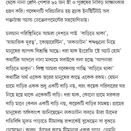
থেকে নানা শ্রেণি-পেশার ৮২ জন স্ত্রী ও পুরুষের নিবিড় সাক্ষাৎকার
গ্রহণ করি। গবেষণাটি পরিচালিত হয় ব্র্যাক ইনস্টিটিউট অব
গভর্ন্যান্স অ্যান্ড ডেভেলপমেন্টের সহযোগিতায়।
চলমান পরিস্থিতিতে আমরা দেখতে পাই ‍ ‘বাড়িতে থাকা’,
‘সামাজিক দূরত্ব’, ‘কোয়ারেন্টিন’, ‘লকডাউন’ শব্দগুলো নিয়ে
মানুষের ব্যাপক বিভ্রান্তি আছে। ধরা যাক ইংরেজি ‘স্টে অ্যাট হোম’
কথাটির আদলে নানা মাধ্যমে সবাইকে বলা হচ্ছে ‘আপনারা
বাড়িতে থাকুন’। কিন্তু আমরা গবেষণায় পাচ্ছি ‘বাড়িতে থাকা’
কথাটির অর্থ একেক স্তরের মানুষের কাছে একেক রকম। যেমন
গ্রামে বাড়ির একক শুধু একটি বাড়ি নয়, বরং কয়েক পরিবারের ঘর
নিয়ে হয়ে থাকে একেকটি বাড়ি। ধরা যাক, কোনো গ্রামে সরকার
বাড়ি মানে কেবল একটি বাড়ি নয়, কয়েকটি বাড়ির সমন্বয়। গ্রামের
মানুষেরা অধিকাংশ জানিয়েছেন লকডাউন বলতে তাঁরা তাঁদের
গতিবিধি মূলত পাড়াতে সীমাবদ্ধ রাখাকেই বুঝেছেন বা বুঝতে
চেয়েছেন। কারণ, তাঁদের কাছে সীমানার একক পাড়া, তেমনি