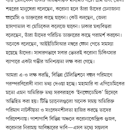
ব্যস্ত টেলিফোন একটি আতঙ্কদায়ক মাধ্যমও বটে। গ্রাম এবং জেলা
শহরের মানুষেরা বলেছেন, করোনা হলে তাঁরা তাঁদের চেনাজানা
ফার্মেসি ও ডাক্তারের কাছে যাবেন। কেউ বলছেন, জেলা
হাসপাতাল বা মেডিকেল কলেজে যাবেন। ঢাকার মধ্যবিত্তরা
বলেছেন, তাঁরা তাঁদের পরিচিত ডাক্তারের কাছে পরামর্শ করবেন।
অনেকে বলেছেন, আইইডিসিআর নম্বরে ফোন পেতে সমস্যা
হয়েছে তাঁদের। সাধারণভাবে সবার ভেতরই করোনা চিকিৎসার
ব্যাপারে একটা গভীর অনিশ্চয়তা লক্ষ করা গেছে।
আমরা এ-ও লক্ষ করছি, বিভিন্ন টেলিভিশনে বহুল পরিমাণে
পরস্পরবিরোধী নানা তথ্য দেওয়া হচ্ছে। মহামারি বা এপিডেমিকের
মতো এমন অতিরিক্ত তথ্য সরবরাহকে ‘ইনফোডেমিক’ হিসেবে
অভিহিত করা হয়। টিভি চ্যানেলগুলো অনেক সময় অতিরিক্ত
পরিমাণ নাটকীয়তা ও সংবেদনশীলতা হাজির করছে তাদের
পরিবেশনায়। পাশাপাশি বিভিন্ন অঞ্চলে করোনাকেন্দ্রিক গুজব,
করোনার নিরাময় আবিষ্কারের দাবি—এসব তথ্যে সয়লাব