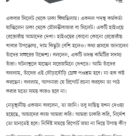
একবার সিলেট থেকে ঢাকা ফিরছিলাম। একদল পদস্থ কর্মকর্তা
যাচ্ছিলেন ঢাকা থেকে মৌলভীবাজার বা সিলেট। একটি হাইওয়ে
রেস্তোরাঁয় আমাদের দেখা। হাইওয়ের কোনো কোনো রেস্তোরাঁয়
খাবার উপভোগ্য, দাম কিছুটা বেশি হলেও। কথা প্রসঙ্গে জানালেন
তাঁদের সফরের উদ্দেশ্য। বললেন, একটি তদন্ত কমিটির সদস্য
তাঁরা। ঘটনাস্থলে যাচ্ছেন সরেজমিনে দেখতে। আমি তাঁদের
বললাম, তাঁদের এই দৌড়াদৌড়ি স্রেফ পণ্ডশ্রম হবে। না-হক কষ্ট
করছেন। বললাম, আপনারা যে রিপোর্ট রচনা করবেন তা পাঠ
করার মতো সময় কারও হবে না।
নেতৃস্থানীয় একজন বললেন, তা জানি। তবু দায়িত্ব যখন দেওয়া
হয়েছে, আমাদের কাজ আমরা করি। আমরা চাকরি করি, নির্দেশ
তো মানতেই হবে। নির্দিষ্ট সময়ে রিপোর্ট জমা না দিয়ে উপায় কী?