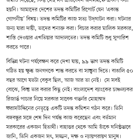
জমাও দিয়েছে, কিন্তু সেই সব প্রতিবেদন জনসমক্ষে প্রকাশ করা
হয়নি। আমাদের দেশের তদন্ত কমিটির রিপোর্ট যেন ‘একান্ত
গোপনীয়’ বিষয়। তদন্ত কমিটির কাজ সত্য উদ্‌ঘাটন করা। ঘটনার
জন্য যারা দায়ী, তাদের শনাক্ত করা। বিচার করার মালিক সরকার,
শাস্তি দেওয়ার এখতিয়ার আদালতের। তদন্ত কমিটি শুধু সুপারিশ
করতে পারে।
বিভিন্ন ঘটনা পর্যবেক্ষণ করে দেখা যায়, ৯৯ ভাগ তদন্ত কমিটি
গঠিত হয় ক্ষুব্ধ জনগণকে শান্ত করতে বা সান্ত্বনা দিতে। বাঙালি ৫০
বছর আগে যতটা বেকুব ছিল, আজ আর তা নেই। সে সবই
বোঝে, কিন্তু তার করার কিছু নেই। বাংলাদেশ ব্যাংকের চাঞ্চল্যকর
রিজার্ভ পাচার নিয়ে সরকার সাবেক গভর্নর মোহাম্মদ
ফরাসউদ্দিনের নেতৃত্বে একটি তদন্ত কমিশন গঠন করে। তিনি
বঙ্গবন্ধুর সঙ্গে শেষ দিন পর্যন্ত কাজ করেছেন এবং বর্তমান
সরকারের একজন হিতার্থী। বাহাত্তর থেকে আমি তাঁকে ঘনিষ্ঠভাবে
জানি, তিনি একজন সৎ, সজ্জন, দক্ষ ও ন্যায়পরায়ণ মানুষ।