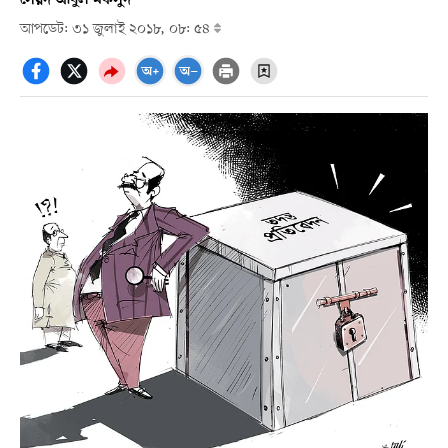
আপডেট: ৩১ জুলাই ২০১৮, ০৮: ৫৪