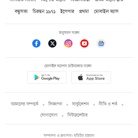
নাগরিক সংবাদ
কিশোর আলো
বিজ্ঞানচিন্তা
প্রথম আলো ট্রাস্ট
বন্ধুসভা
চিরন্তন ১৯৭১
ইপেপার
প্রথমা
মোবাইল ভ্যাস
অনুসরণ করুন
মোবাইল অ্যাপস ডাউনলোড করুন
আমাদের সম্পর্কে
বিজ্ঞাপন
সার্কুলেশন
নীতি ও শর্ত
যোগাযোগ
নিউজলেটার
সম্পাদক ও প্রকাশক: মতিউর রহমান