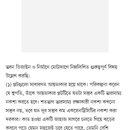
ভবন ডিজাইন ও নির্মাণে মোটাদাগে নিম্নলিখিত গুরুত্বপূর্ণ বিষয়
উল্লেখ করছি:
(১) প্লটগুলো সাধারণত আয়তাকার হয়ে থাকে। পরিকল্পনা করেন
যে স্থপতি, তাঁকে আয়তাকার প্লটটিতে যতটা সম্ভব একটি ভারসাম্য
নকশা করতে হবে। শতভাগ ভারসাম্য রক্ষাকারী নকশা কখনো
সম্ভব নয়, তবে যত দূর সম্ভব কম একসেনট্রিসিটির নকশা করা
দরকার। কাত হওয়া একটি জাহাজ সাগরে চলতে গিয়ে ঝড়ের
কবলে পড়ে যেমন সহজেই ডুবে যেতে পারে, তেমনি বেশি