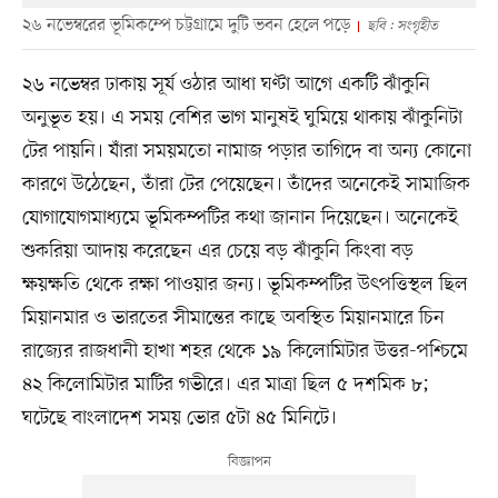
২৬ নভেম্বরের ভূমিকম্পে চট্টগ্রামে দুটি ভবন হেলে পড়ে
ছবি : সংগৃহীত
২৬ নভেম্বর ঢাকায় সূর্য ওঠার আধা ঘণ্টা আগে একটি ঝাঁকুনি
অনুভূত হয়। এ সময় বেশির ভাগ মানুষই ঘুমিয়ে থাকায় ঝাঁকুনিটা
টের পায়নি। যাঁরা সময়মতো নামাজ পড়ার তাগিদে বা অন্য কোনো
কারণে উঠেছেন, তাঁরা টের পেয়েছেন। তাঁদের অনেকেই সামাজিক
যোগাযোগমাধ্যমে ভূমিকম্পটির কথা জানান দিয়েছেন। অনেকেই
শুকরিয়া আদায় করেছেন এর চেয়ে বড় ঝাঁকুনি কিংবা বড়
ক্ষয়ক্ষতি থেকে রক্ষা পাওয়ার জন্য। ভূমিকম্পটির উৎপত্তিস্থল ছিল
মিয়ানমার ও ভারতের সীমান্তের কাছে অবস্থিত মিয়ানমারে চিন
রাজ্যের রাজধানী হাখা শহর থেকে ১৯ কিলোমিটার উত্তর-পশ্চিমে
৪২ কিলোমিটার মাটির গভীরে। এর মাত্রা ছিল ৫ দশমিক ৮;
ঘটেছে বাংলাদেশ সময় ভোর ৫টা ৪৫ মিনিটে।