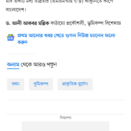
যদি একটি মধ্য তীব্রতার (এমএমআই ৭-৮) ঝাঁকুনিতে কাপে
বাংলাদেশ।
কাঠামো প্রকৌশলী, ভূমিকম্প বিশেষজ্ঞ
ড. আলী আকবর মল্লিক
প্রথম আলোর খবর পেতে গুগল নিউজ চ্যানেল ফলো
করুন
থেকে আরও পড়ুন
কলাম
ভবন
ভূমিকম্প
প্রাকৃতিক দুর্যোগ