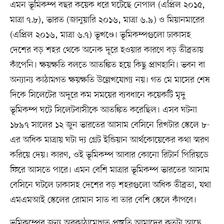
এমন ভূমিকম্প বছর কয়েক ধরে ঘটেছে নেপাল (এপ্রিল ২০১৫,
মাত্রা ৭.৮), ভারত (জানুয়ারি ২০১৬, মাত্রা ৬.৯) ও মিয়ানমারের
(এপ্রিল ২০১৬, মাত্রা ৬.৭) ভূখণ্ডে। ভূমিকম্পগুলো ঢাকাসহ
দেশের বড় শহর থেকে অনেক দূরে হওয়ার কারণে বড় তীব্রতায়
কাঁপেনি। ক্ষয়ক্ষতি বলতে আতঙ্কিত হয়ে কিছু প্রাণহানি। ভবন বা
অন্যান্য কাঠামগত ক্ষয়ক্ষতি উল্লেখযোগ্য নয়। গত মে মাসের শেষ
দিকে সিলেটের অদূরে কম সময়ের ব্যবধানে কয়েকটি মৃদু
ভূমিকম্প ঘটে সিলেটবাসীকে আতঙ্কিত করেছিল। এসব ঘটনা
১৮৯৭ সালের ১২ জুন ভারতের আসাম বেসিনে রিখটার স্কেলে ৮-
এর অধিক মাত্রায় ঘটা দ্য গ্রেট ইন্ডিয়ান আর্থকোয়েকের কথা স্মরণ
করিয়ে দেয়। কারণ, ওই ভূমিকম্প আবার কোনো রিটার্ন পিরিয়ডে
ফিরে আসতে পারে। এমন বেশি মাত্রার ভূমিকম্প ভারতের আসাম
বেসিনে ঘটলে ঢাকাসহ দেশের বড় শহরগুলো অধিক তীব্রতা, যথা
এমএমআই স্কেলের রোমান সাত বা তার বেশি স্কেলে কাঁপবে।
ভূমিকম্পের জন্য অবকাঠামোগত প্রস্তুতি আমাদের কতটা আছে,