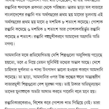
আদায় করতে পারেননি। বরং মার খেয়েছেন, যা এই অর্থবছরের
রপ্তানির ঋণাত্মক প্রবণতা থেকে পরিষ্কার। ভারত ছাড়া সব বাজারে
বাংলাদেশের রপ্তানি গত অর্থবছরের প্রথম ছয় মাসের তুলনায় এই
অর্থবছরের প্রথম ছয় মাসে ৫ দশমিক ৮ শতাংশ কমেছে। পোশাক
রপ্তানি কমেছে ৬ দশমিক ২ শতাংশ আর পোশাকবহির্ভূত রপ্তানি
কমেছে ৪ শতাংশ। রপ্তানি বহুমুখীকরণে আমাদের অগ্রগতি অতি
নগণ্য।
আমদানির সঙ্গে প্রতিযোগিতায় দেশি শিল্পগুলো অসুবিধায় পড়েছে
হয়তো, তবে এ নিয়ে তেমন সুনির্দিষ্ট তথ্যের অভাব আছে। দেশে
চাহিদার দুর্বলতা ও খাদ্য উৎপাদন ভালো হওয়ার কারণে আমদানি
কমেছে। তা ছাড়া, আমদানির ওপর উচ্চ শুল্কের ফলে অভ্যন্তরীণ
বাজারমুখী শিল্পগুলো বেশ সুরক্ষা পায়। তাই টাকার অতিমূল্যায়ন
তাদের মুনাফাকে অতটা আঘাত করতে পারেনি বলে মনে হয়।
রপ্তানিকারকেরাও, বিশেষ করে পোশাক খাত পিছিয়ে নেই। তারা