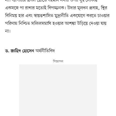
না। ব্যাপারটা প্রবল স্রোতে বহমান নদীর ওপর দুই নৌকায়
একসঙ্গে পা রাখার মতোই বিপজ্জনক। উদার মূলধন প্রবাহ, স্থির
বিনিময় হার এবং স্বায়ত্তশাসিত মুদ্রানীতি একযোগে করতে চাওয়ার
পরিণাম নিশ্চিত সলিলসমাধি হওয়ার আশঙ্কা উড়িয়ে দেওয়া যায়
না।
অর্থনীতিবিদ
ড. জাহিদ হোসেন