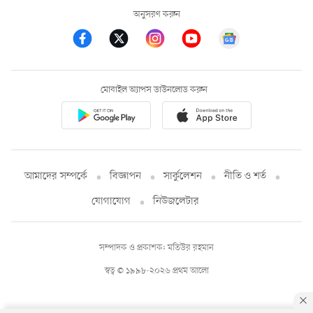
অনুসরণ করুন
মোবাইল অ্যাপস ডাউনলোড করুন
আমাদের সম্পর্কে
বিজ্ঞাপন
সার্কুলেশন
নীতি ও শর্ত
যোগাযোগ
নিউজলেটার
সম্পাদক ও প্রকাশক: মতিউর রহমান
স্বত্ব © ১৯৯৮-২০২৬ প্রথম আলো