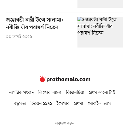
প্রজ্ঞাবতী নারী উম্মে সালামা:
নবীজি যাঁর পরামর্শ নিতেন
০৩ আগস্ট ২০২৬
নাগরিক সংবাদ
কিশোর আলো
বিজ্ঞানচিন্তা
প্রথম আলো ট্রাস্ট
বন্ধুসভা
চিরন্তন ১৯৭১
ইপেপার
প্রথমা
মোবাইল ভ্যাস
অনুসরণ করুন