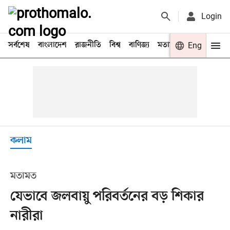
Login
সর্বশেষ
বাংলাদেশ
রাজনীতি
বিশ্ব
বাণিজ্য
মতামত
খেলা
Eng
বিনো
কলাম
মতামত
যেভাবে জলবায়ু পরিবর্তনের বড় শিকার
নারীরা