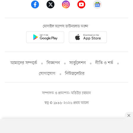
মোবাইল অ্যাপস ডাউনলোড করুন
আমাদের সম্পর্কে
বিজ্ঞাপন
সার্কুলেশন
নীতি ও শর্ত
যোগাযোগ
নিউজলেটার
সম্পাদক ও প্রকাশক: মতিউর রহমান
স্বত্ব © ১৯৯৮-২০২৬ প্রথম আলো