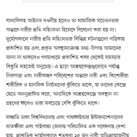
বাল্যবিবাহ আইনত দণ্ডনীয় হলেও তা সামাজিক সচেতনতার
অভাবে নারীর প্রতি সহিংসতা হিসেবে বিবেচনা করা হয় না।
দুর্যোগকালে নারীর প্রতি সহিংসতার বিচ্ছিন্ন ঘটনাগুলো পত্রিকায়
প্রকাশিত হয় এবং প্রকৃত অবস্থাসংক্রান্ত তথ্য–উপাত্ত আমাদের
জানা না থাকলেও গণমাধ্যমে প্রকাশিত খবর থেকেই সমস্যার
বিস্তৃতি সহজেই অনুমেয়। এ ছাড়া আশ্রয়কেন্দ্রগুলোতে পর্যাপ্ত
নিরাপত্তা এবং নারীবান্ধব পরিবেশের অভাবে নারী এবং কিশোরীরা
শারীরিক ও মানসিক নির্যাতনের ঝুঁকিতে থাকে, যা তাদের কেন্দ্রে
যেতে অননুপ্রাণিত করে, অন্যদিকে আশ্রয়কেন্দ্রে অবস্থান না
গ্রহণের ফলেও তারা সবচেয়ে বেশি ঝুঁকিতে থাকে।
সম্প্রতি ঢাকা বিশ্ববিদ্যালয় এবং পাথফাইন্ডার ইন্টারন্যাশনালের
সাতক্ষীরা এবং গাইবান্ধা জেলায় পরিচালিত এক গবেষণায় দেখা
যায়, প্রাকৃতিক দুর্যোগকালে শতকরা ২৫ জন নারী অতিপ্রয়োজনীয়