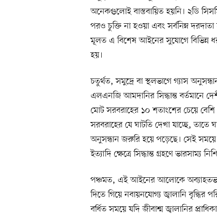
অনেকগুলোই বাস্তবায়িত হয়নি। ২ডি সিসম
পরও চুক্তি না হওয়া এবং সর্বনিম্ন দরদা
মূলত এ বিশেষ আইনের সুযোগে বিভিন্ন ধর
হয়।
চতুর্থত, সমুদ্রে বা স্থলভাগে গ্যাস অনুস
এলএনজি আমদানির সিদ্ধান্ত বর্তমানে 
মোট সরবরাহের ১০ শতাংশের চেয়ে বেশি।
সরবরাহের যে ঘাটতি দেখা যাচ্ছে, তাতে ঘাট
অনুসন্ধান জরুরি হয়ে পড়েছে। সেই স
ইত্যাদি ক্ষেত্রে সিদ্ধান্ত গ্রহণে ভারসাম্য
পঞ্চমত, এই আইনের আলোকে অব্যাহতভাবে জী
দিতে গিয়ে নবায়নযোগ্য জ্বালানি বৃদ্ধির পর
বর্ধিত সময়ে যদি জীবাশ্ম জ্বালানির প্রা