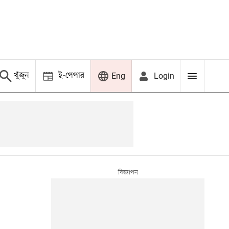
খুঁজুন
ই-পেপার
Login
Eng