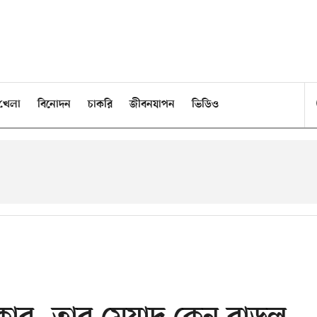
খেলা
বিনোদন
চাকরি
জীবনযাপন
ভিডিও