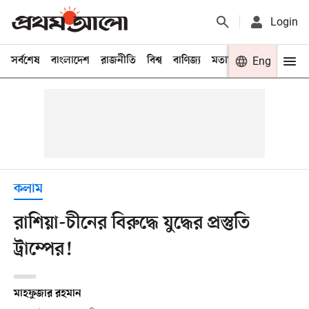
Login
সর্বশেষ
বাংলাদেশ
রাজনীতি
বিশ্ব
বাণিজ্য
মতামত
খেলা
Eng
বিনো
কলাম
রাশিয়া-চীনের বিরুদ্ধে যুদ্ধের প্রস্তুতি
ট্রাম্পের!
মাহফুজার রহমান