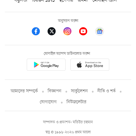
বন্ধুসভা
চিরন্তন ১৯৭১
ইপেপার
প্রথমা
মোবাইল ভ্যাস
অনুসরণ করুন
মোবাইল অ্যাপস ডাউনলোড করুন
আমাদের সম্পর্কে
বিজ্ঞাপন
সার্কুলেশন
নীতি ও শর্ত
যোগাযোগ
নিউজলেটার
সম্পাদক ও প্রকাশক: মতিউর রহমান
স্বত্ব © ১৯৯৮-২০২৬ প্রথম আলো