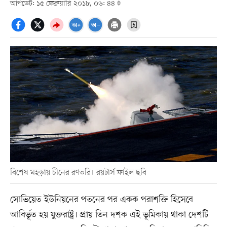
আপডেট: ১৫ ফেব্রুয়ারি ২০১৮, ০৬: ৪৪
বিশেষ মহড়ায় চীনের রণতরি। রয়টার্স ফাইল ছবি
সোভিয়েত ইউনিয়নের পতনের পর একক পরাশক্তি হিসেবে
আবির্ভূত হয় যুক্তরাষ্ট্র। প্রায় তিন দশক এই ভূমিকায় থাকা দেশটি