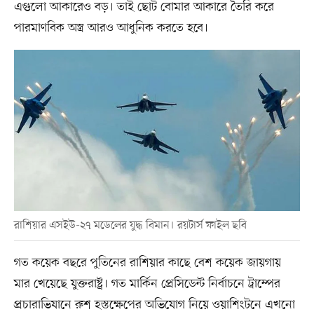
এগুলো আকারেও বড়। তাই ছোট বোমার আকারে তৈরি করে
পারমাণবিক অস্ত্র আরও আধুনিক করতে হবে।
রাশিয়ার এসইউ-২৭ মডেলের যুদ্ধ বিমান। রয়টার্স ফাইল ছবি
গত কয়েক বছরে পুতিনের রাশিয়ার কাছে বেশ কয়েক জায়গায়
মার খেয়েছে যুক্তরাষ্ট্র। গত মার্কিন প্রেসিডেন্ট নির্বাচনে ট্রাম্পের
প্রচারাভিযানে রুশ হস্তক্ষেপের অভিযোগ নিয়ে ওয়াশিংটনে এখনো