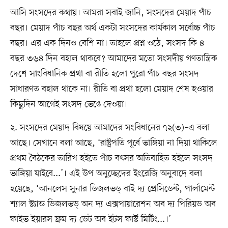
আসি সংসদের কথায়। আমরা সবাই জানি, সংসদের মেয়াদ পাঁচ
বছর। মেয়াদ পাঁচ বছর অর্থ একটা সংসদের কার্যকাল সর্বোচ্চ পাঁচ
বছর। এর এক দিনও বেশি না। তাহলে প্রশ্ন ওঠে, সংসদ কি ৪
বছর ৩৬৪ দিন বহাল থাকবে? আমাদের মতো সংসদীয় গণতান্ত্রিক
দেশে সাংবিধানিক প্রথা বা রীতি হলো পুরো পাঁচ বছর সংসদ
সাধারণত বহাল থাকে না। রীতি বা প্রথা হলো মেয়াদ শেষ হওয়ার
কিছুদিন আগেই সংসদ ভেঙে দেওয়া।
২. সংসদের মেয়াদ বিষয়ে আমাদের সংবিধানের ৭২(৩)–এ বলা
আছে। সেখানে বলা আছে, ‘রাষ্ট্রপতি পূর্বে ভাঙ্গিয়া না দিয়া থাকিলে
প্রথম বৈঠকের তারিখ হইতে পাঁচ বৎসর অতিবাহিত হইলে সংসদ
ভাঙ্গিয়া যাইবে...’। এই উপ অনুচ্ছেদের ইংরেজি অনুবাদে বলা
হয়েছে, ‘আনলেস সুনার ডিজলভড্ বাই দ্য প্রেসিডেন্ট, পার্লামেন্ট
শ্যাল স্ট্যান্ড ডিজলভড্ অন দ্য এক্সপায়ারেশন অব দ্য পিরিয়ড অব
ফাইভ ইয়ারস ফ্রম দ্য ডেট অব ইটস ফার্স্ট মিটিং...।’