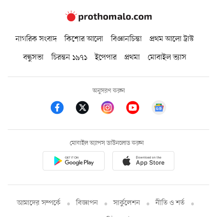
নাগরিক সংবাদ
কিশোর আলো
বিজ্ঞানচিন্তা
প্রথম আলো ট্রাস্ট
বন্ধুসভা
চিরন্তন ১৯৭১
ইপেপার
প্রথমা
মোবাইল ভ্যাস
অনুসরণ করুন
মোবাইল অ্যাপস ডাউনলোড করুন
আমাদের সম্পর্কে
বিজ্ঞাপন
সার্কুলেশন
নীতি ও শর্ত