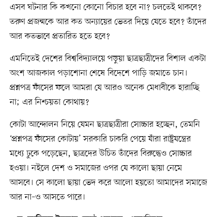
এসব ঘটনার কি কখনো কোনো বিচার হবে না? চলতেই থাকবে?
তরুণ প্রজন্মকে আর কত অন্যায়ের ভেতর দিয়ে যেতে হবে? তাঁদের
আর কতভাবে প্রতারিত হতে হবে?
এমনিতেই দেশের বিশ্ববিদ্যালয়ে পড়ুয়া ছাত্রছাত্রীদের বিশাল একটা
অংশ আজকাল পড়াশোনা শেষে বিদেশে পাড়ি জমাতে চান।
প্রশ্নপত্র ফাঁসের ফলে আমরা যে আরও অনেক মেধাবীকে হারাচ্ছি
না; এর নিশ্চয়তা কোথায়?
কোটা আন্দোলন নিয়ে যেমন ছাত্রছাত্রীরা সোচ্চার হচ্ছেন, তেমনি
‘প্রশ্নপত্র ফাঁসের কোটায়’ সরকারি চাকরি পেয়ে যাঁরা রাষ্ট্রযন্ত্রের
মধ্যে ঢুকে পড়েছেন, ছাত্রদের উচিত তাঁদের বিরুদ্ধেও সোচ্চার
হওয়া। নইলে দেশ ও সমাজের ওপর যে কালো ছায়া নেমে
আসবে। সে কালো ছায়া ভেদ করে আলো হয়তো আমাদের সমাজে
আর না–ও আসতে পারে।