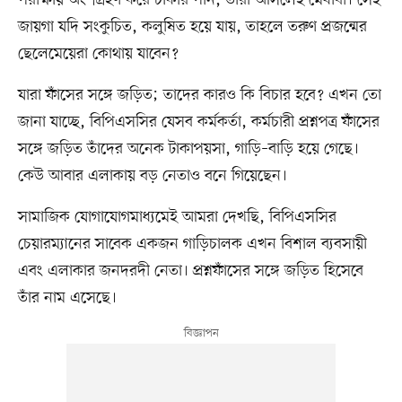
পরীক্ষায় অংশগ্রহণ করে চাকরি পান, তাঁরা আসলেই মেধাবী। সেই
জায়গা যদি সংকুচিত, কলুষিত হয়ে যায়, তাহলে তরুণ প্রজন্মের
ছেলেমেয়েরা কোথায় যাবেন?
যারা ফাঁসের সঙ্গে জড়িত; তাদের কারও কি বিচার হবে? এখন তো
জানা যাচ্ছে, বিপিএসসির যেসব কর্মকর্তা, কর্মচারী প্রশ্নপত্র ফাঁসের
সঙ্গে জড়িত তাঁদের অনেক টাকাপয়সা, গাড়ি–বাড়ি হয়ে গেছে।
কেউ আবার এলাকায় বড় নেতাও বনে গিয়েছেন।
সামাজিক যোগাযোগমাধ্যমেই আমরা দেখছি, বিপিএসসির
চেয়ারম্যানের সাবেক একজন গাড়িচালক এখন বিশাল ব্যবসায়ী
এবং এলাকার জনদরদী নেতা। প্রশ্নফাঁসের সঙ্গে জড়িত হিসেবে
তাঁর নাম এসেছে।