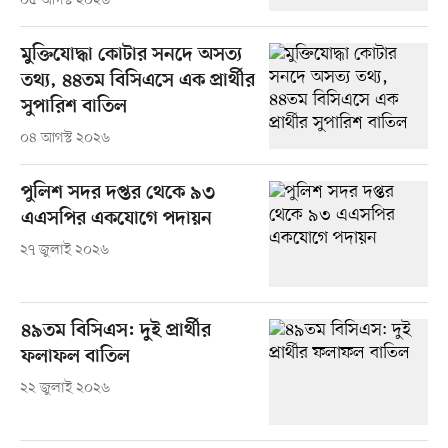
০৫ আগস্ট ২০২৬
মুক্তিযোদ্ধা কোটার সনদে অসত্য
তথ্য, ৪৪তম বিসিএসে এক প্রার্থীর
সুপারিশ বাতিল
০৪ আগস্ট ২০২৬
পুলিশ সদর দপ্তর থেকে ৯৩
এএসপির একযোগে পদায়ন
২৭ জুলাই ২০২৬
৪৯তম বিসিএস: দুই প্রার্থীর
ফলাফল বাতিল
২২ জুলাই ২০২৬