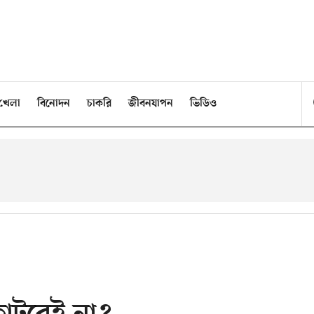
খেলা
বিনোদন
চাকরি
জীবনযাপন
ভিডিও