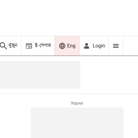
খুঁজুন
ই-পেপার
Login
Eng