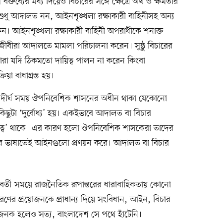
তব্যের মধ্য দিয়েও বিচারের সঙ্গে ক্ষেত্রে অর্থ ও ক্ষমতার
্গে শুধু আদালত নন, আইনশৃঙ্খলা রক্ষাকারী বাহিনীসহ অন্য
েন। আইনশৃঙ্খলা রক্ষাকারী বাহিনী অপরাধীকে শনাক্ত
জীবীরা আদালতে মামলা পরিচালনা করেন। সুষ্ঠু বিচারের
তাঁরা যদি ঠিকমতো দায়িত্ব পালন না করেন কিংবা
য়া বাধাগ্রস্ত হয়।
, ‍দীর্ঘ সময় ঔপনিবেশিক শাসনের অধীন থাকা যেকোনো
ছুটা ‘দুর্বোধ্য’ হয়। একইভাবে আদালত বা বিচার
ত্ব’ থাকে। এর কারণ হলো ঔপনিবেশিক শাসকেরা তাদের
তাদের ভাষাতেই আইনগুলো প্রণয়ন করে। আদালত বা বিচার
র্তী সময়ে রাজনৈতিক রূপান্তরের ধারাবাহিকতায় কোনো
রণের প্রয়োজনকে প্রাধান্য দিয়ে সংবিধান, আইন, বিচার
জনক হলেও সত্য, বাংলাদেশ সে পথে হাঁটেনি।