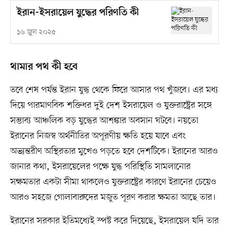
ইরান-ইসরায়েল যুদ্ধের পরিণতি কী
১৬ জুন ২০২৫
থামার পথ কী হবে
তবে শেষ পর্যন্ত ইরান যুদ্ধ থেকে ফিরে আসার পথ খুঁজবে। এর মধ্য
দিয়ে পারমাণবিক শক্তিধর দুই দেশ ইসরায়েল ও যুক্তরাষ্ট্রের সঙ্গে
সম্ভাব্য আঞ্চলিক বড় যুদ্ধের আশঙ্কার অবসান ঘটবে। নয়তো
ইরানের নিজস্ব অর্থনীতির অপূরণীয় ক্ষতি হয়ে যাবে এবং
অভ্যন্তরীণ অস্থিরতার মুখেও পড়তে হবে দেশটিকে। ইরানের আরও
জানার কথা, ইসরায়েলের পক্ষে যুদ্ধ পরিস্থিতি সামলানোর
সক্ষমতার একটা সীমা থাকলেও যুক্তরাষ্ট্রের কারণে ইরানের চেয়েও
আরও সহজে গোলাবারুদের মজুত পূরণ করার ক্ষমতা আছে তার।
ইরানের সরকার ইতিমধ্যেই স্পষ্ট করে দিয়েছে, ইসরায়েল যদি তার