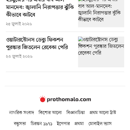
হরমুজের পর এবার বাব আল-
মানদেব: জ্বালানি নিরাপত্তার ঝুঁকি
কীভাবে কাটবে
২৫ জুলাই ২০২৬
ওয়াটারস্টোনস ডেব্যু ফিকশন
পুরস্কার জিতলেন রেবেকা পেরি
২৩ জুলাই ২০২৬
নাগরিক সংবাদ
কিশোর আলো
বিজ্ঞানচিন্তা
প্রথম আলো ট্রাস্ট
বন্ধুসভা
চিরন্তন ১৯৭১
ইপেপার
প্রথমা
মোবাইল ভ্যাস