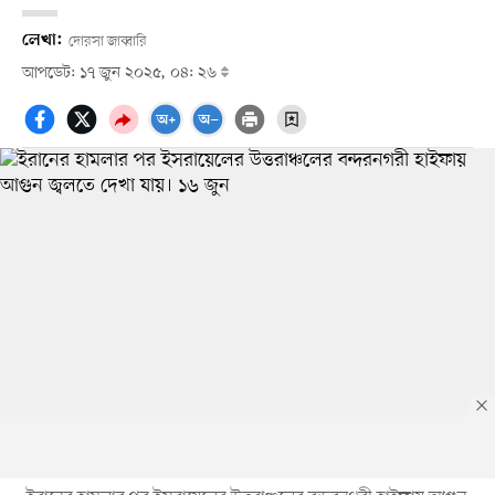
লেখা:
দোরসা জাব্বারি
আপডেট: ১৭ জুন ২০২৫, ০৪: ২৬