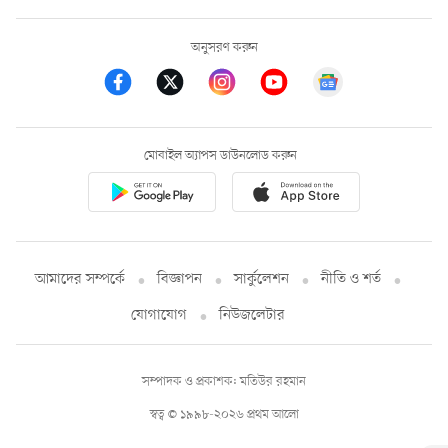
অনুসরণ করুন
মোবাইল অ্যাপস ডাউনলোড করুন
আমাদের সম্পর্কে
বিজ্ঞাপন
সার্কুলেশন
নীতি ও শর্ত
যোগাযোগ
নিউজলেটার
সম্পাদক ও প্রকাশক: মতিউর রহমান
স্বত্ব © ১৯৯৮-২০২৬ প্রথম আলো