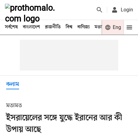
Login
সর্বশেষ
বাংলাদেশ
রাজনীতি
বিশ্ব
বাণিজ্য
মতামত
খেলা
Eng
বিনো
কলাম
মতামত
ইসরায়েলের সঙ্গে যুদ্ধে ইরানের আর কী
উপায় আছে