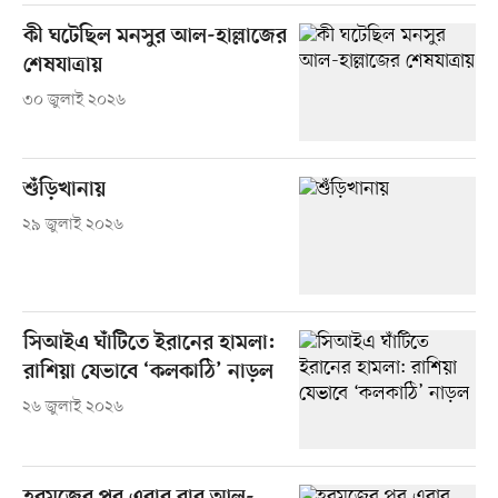
কী ঘটেছিল মনসুর আল-হাল্লাজের
শেষযাত্রায়
৩০ জুলাই ২০২৬
শুঁড়িখানায়
২৯ জুলাই ২০২৬
সিআইএ ঘাঁটিতে ইরানের হামলা:
রাশিয়া যেভাবে ‘কলকাঠি’ নাড়ল
২৬ জুলাই ২০২৬