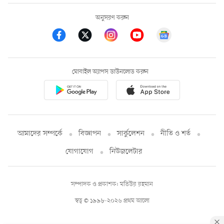
অনুসরণ করুন
মোবাইল অ্যাপস ডাউনলোড করুন
আমাদের সম্পর্কে
বিজ্ঞাপন
সার্কুলেশন
নীতি ও শর্ত
যোগাযোগ
নিউজলেটার
সম্পাদক ও প্রকাশক: মতিউর রহমান
স্বত্ব © ১৯৯৮-২০২৬ প্রথম আলো