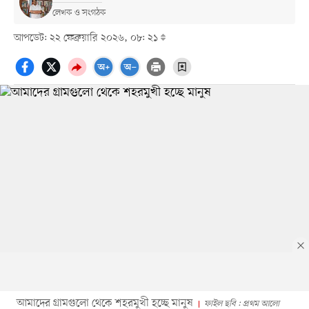
লেখক ও সংগঠক
আপডেট: ২২ ফেব্রুয়ারি ২০২৬, ০৮: ২১
আমাদের গ্রামগুলো থেকে শহরমুখী হচ্ছে মানুষ
ফাইল ছবি : প্রথম আলো