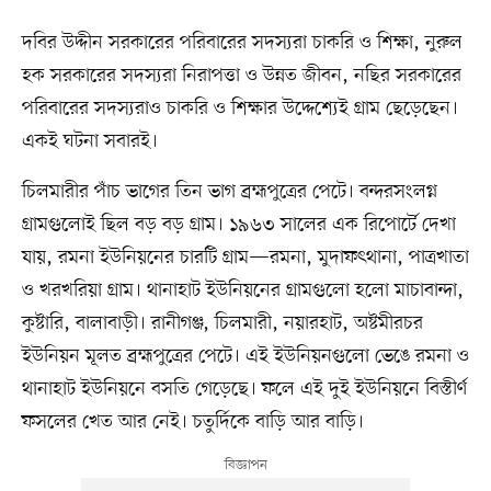
দবির উদ্দীন সরকারের পরিবারের সদস্যরা চাকরি ও শিক্ষা, নুরুল
হক সরকারের সদস্যরা নিরাপত্তা ও উন্নত জীবন, নছির সরকারের
পরিবারের সদস্যরাও চাকরি ও শিক্ষার উদ্দেশ্যেই গ্রাম ছেড়েছেন।
একই ঘটনা সবারই।
চিলমারীর পাঁচ ভাগের তিন ভাগ ব্রহ্মপুত্রের পেটে। বন্দরসংলগ্ন
গ্রামগুলোই ছিল বড় বড় গ্রাম। ১৯৬৩ সালের এক রিপোর্টে দেখা
যায়, রমনা ইউনিয়নের চারটি গ্রাম—রমনা, মুদাফৎথানা, পাত্রখাতা
ও খরখরিয়া গ্রাম। থানাহাট ইউনিয়নের গ্রামগুলো হলো মাচাবান্দা,
কুষ্টারি, বালাবাড়ী। রানীগঞ্জ, চিলমারী, নয়ারহাট, অষ্টমীরচর
ইউনিয়ন মূলত ব্রহ্মপুত্রের পেটে। এই ইউনিয়নগুলো ভেঙে রমনা ও
থানাহাট ইউনিয়নে বসতি গেড়েছে। ফলে এই দুই ইউনিয়নে বিস্তীর্ণ
ফসলের খেত আর নেই। চতুর্দিকে বাড়ি আর বাড়ি।