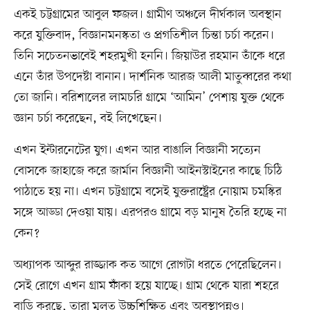
একই চট্টগ্রামের আবুল ফজল। গ্রামীণ অঞ্চলে দীর্ঘকাল অবস্থান
করে যুক্তিবাদ, বিজ্ঞানমনস্কতা ও প্রগতিশীল চিন্তা চর্চা করেন।
তিনি সচেতনভাবেই শহরমুখী হননি। জিয়াউর রহমান তাঁকে ধরে
এনে তাঁর উপদেষ্টা বানান। দার্শনিক আরজ আলী মাতুব্বরের কথা
তো জানি। বরিশালের লামচরি গ্রামে ‘আমিন’ পেশায় যুক্ত থেকে
জ্ঞান চর্চা করেছেন, বই লিখেছেন।
এখন ইন্টারনেটের যুগ। এখন আর বাঙালি বিজ্ঞানী সত্যেন
বোসকে জাহাজে করে জার্মান বিজ্ঞানী আইনস্টাইনের কাছে চিঠি
পাঠাতে হয় না। এখন চট্টগ্রামে বসেই যুক্তরাষ্ট্রের নোয়াম চমস্কির
সঙ্গে আড্ডা দেওয়া যায়। এরপরও গ্রামে বড় মানুষ তৈরি হচ্ছে না
কেন?
অধ্যাপক আব্দুর রাজ্জাক কত আগে রোগটা ধরতে পেরেছিলেন।
সেই রোগে এখন গ্রাম ফাঁকা হয়ে যাচ্ছে। গ্রাম থেকে যারা শহরে
বাড়ি করছে, তারা মূলত উচ্চশিক্ষিত এবং অবস্থাপন্নও।