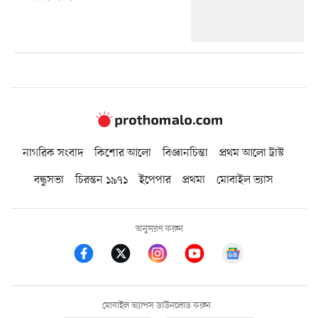
নাগরিক সংবাদ
কিশোর আলো
বিজ্ঞানচিন্তা
প্রথম আলো ট্রাস্ট
বন্ধুসভা
চিরন্তন ১৯৭১
ইপেপার
প্রথমা
মোবাইল ভ্যাস
অনুসরণ করুন
মোবাইল অ্যাপস ডাউনলোড করুন