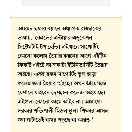
আহমদ ছফার বয়ানে অধ্যাপক রাজ্জাকের
ভাষায়, ‘বেঙ্গলের এন্টায়ার এডুকেশন
সিস্টেমটাই টপ হেভি। এইখানে সাপোর্টিং
কোনো কলেজ তৈয়ার করনের আগে এইটিন
ফিফটি এইটে ক্যালকাটা ইউনিভার্সিটি তৈয়ার
অইছে। একই রকম সাপোর্টিং স্কুল ছাড়া
কলেজগুলা তৈয়ার অইছে। অখন গ্রামেগঞ্জে
যেখানে যাইবেন দেখহেন কলেজ অইতাছে।
এইগুলা কোনো কামে আইব না। আমাগো
দরকার শক্তিশালী মিডল স্কুল। শিক্ষার আসল
জায়গাটাতেই নজর পড়ছে না কারও।’