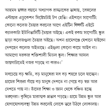
আহমদ ছফার বয়ানে অধ্যাপক রাজ্জাকের ভাষায়, ‘বেঙ্গলের
এন্টায়ার এডুকেশন সিস্টেমটাই টপ হেভি। এইখানে সাপোর্টিং
কোনো কলেজ তৈয়ার করনের আগে এইটিন ফিফটি এইটে
ক্যালকাটা ইউনিভার্সিটি তৈয়ার অইছে। একই রকম সাপোর্টিং স্কুল
ছাড়া কলেজগুলা তৈয়ার অইছে। অখন গ্রামেগঞ্জে যেখানে যাইবেন
দেখহেন কলেজ অইতাছে। এইগুলা কোনো কামে আইব না।
আমাগো দরকার শক্তিশালী মিডল স্কুল। শিক্ষার আসল
জায়গাটাতেই নজর পড়ছে না কারও।’
সবচেয়ে বড় ক্ষতি, বড় মানুষেরা সব বড় শহরে চলে যাচ্ছেন।
গ্রামের শিশুরা গাঁয়ে বড় মানুষ দেখতে না পেয়ে বড় স্বপ্ন আর
দেখতে পায় না। তাঁদের শিক্ষা ও জ্ঞান থেকে বঞ্চিত হচ্ছে
তরুণেরা। কৃষিতে মারাত্মক প্রভাব পড়ছে। গ্রামে উন্নত স্কুল আর
যোগাযোগব্যবস্থা উন্নত করলেই লোকে ভরে উঠবে লোকালয়।