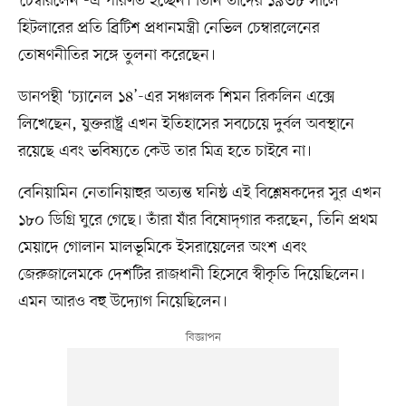
‘চেম্বারলেন’-এ পরিণত হচ্ছেন। তিনি তাঁদের ১৯৩৮ সালে
হিটলারের প্রতি ব্রিটিশ প্রধানমন্ত্রী নেভিল চেম্বারলেনের
তোষণনীতির সঙ্গে তুলনা করেছেন।
ডানপন্থী ‘চ্যানেল ১৪’-এর সঞ্চালক শিমন রিকলিন এক্সে
লিখেছেন, যুক্তরাষ্ট্র এখন ইতিহাসের সবচেয়ে দুর্বল অবস্থানে
রয়েছে এবং ভবিষ্যতে কেউ তার মিত্র হতে চাইবে না।
বেনিয়ামিন নেতানিয়াহুর অত্যন্ত ঘনিষ্ঠ এই বিশ্লেষকদের সুর এখন
১৮০ ডিগ্রি ঘুরে গেছে। তাঁরা যাঁর বিষোদ্‌গার করছেন, তিনি প্রথম
মেয়াদে গোলান মালভূমিকে ইসরায়েলের অংশ এবং
জেরুজালেমকে দেশটির রাজধানী হিসেবে স্বীকৃতি দিয়েছিলেন।
এমন আরও বহু উদ্যোগ নিয়েছিলেন।