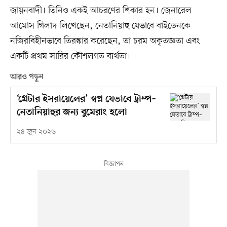
জায়নবাদী। তিনিও একই আচরণের শিকার হন। জেনারেল
আমোস গিলাদ লিখেছেন, নেতানিয়াহু যেভাবে বাইডেনকে
নজিরবিহীনভাবে তিরস্কার করেছেন, তা চরম অকৃতজ্ঞতা এবং
একটি প্রথম সারির কৌশলগত ব্যর্থতা।
আরও পড়ুন
‘গ্রেটার ইসরায়েলের’ স্বপ্ন যেভাবে ট্রাম্প–
নেতানিয়াহুর জন্য বুমেরাং হলো
২৪ জুন ২০২৬