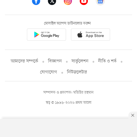
মোবাইল অ্যাপস ডাউনলোড করুন
আমাদের সম্পর্কে
বিজ্ঞাপন
সার্কুলেশন
নীতি ও শর্ত
যোগাযোগ
নিউজলেটার
সম্পাদক ও প্রকাশক: মতিউর রহমান
স্বত্ব © ১৯৯৮-২০২৬ প্রথম আলো
By using this site, you agree to our
Privacy Policy
.
OK