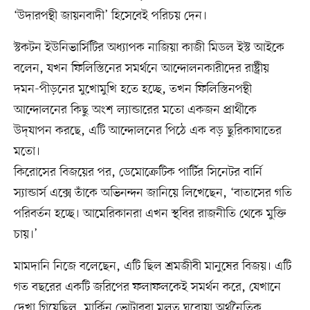
‘উদারপন্থী জায়নবাদী’ হিসেবেই পরিচয় দেন।
স্টকটন ইউনিভার্সিটির অধ্যাপক নাজিয়া কাজী মিডল ইস্ট আইকে
বলেন, যখন ফিলিস্তিনের সমর্থনে আন্দোলনকারীদের রাষ্ট্রীয়
দমন-পীড়নের মুখোমুখি হতে হচ্ছে, তখন ফিলিস্তিনপন্থী
আন্দোলনের কিছু অংশ ল্যান্ডারের মতো একজন প্রার্থীকে
উদ্‌যাপন করছে, এটি আন্দোলনের পিঠে এক বড় ছুরিকাঘাতের
মতো।
কিরোসের বিজয়ের পর, ডেমোক্রেটিক পার্টির সিনেটর বার্নি
স্যান্ডার্স এক্সে তাঁকে অভিনন্দন জানিয়ে লিখেছেন, ‘বাতাসের গতি
পরিবর্তন হচ্ছে। আমেরিকানরা এখন স্থবির রাজনীতি থেকে মুক্তি
চায়।’
মামদানি নিজে বলেছেন, এটি ছিল শ্রমজীবী মানুষের বিজয়। এটি
গত বছরের একটি জরিপের ফলাফলকেই সমর্থন করে, যেখানে
দেখা গিয়েছিল, মার্কিন ভোটাররা মূলত ঘরোয়া অর্থনৈতিক