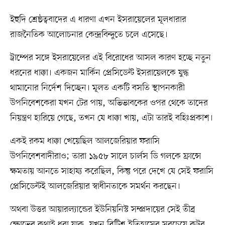
ইহুদি শ্রেষ্ঠত্ববাদের এ ধারণা এখন ইসরায়েলের মূলধারার
রাজনৈতিক আলোচনার কেন্দ্রবিন্দুতে চলে এসেছে।
ট্রাম্পের সঙ্গে ইসরায়েলের এই বিরোধের আসল কারণ হচ্ছে নতুন
ধরনের ধাক্কা। একজন মার্কিন প্রেসিডেন্ট ইসরায়েলকে যুদ্ধ
থামানোর নির্দেশ দিচ্ছেন। মূলত একটি বসতি স্থাপনকারী
উপনিবেশকেরা যখন টের পায়, অভিভাবকের ওপর থেকে তাদের
নিয়ন্ত্রণ হারিয়ে গেছে, তখন যে ধাক্কা খায়, এটা তারই বহিঃপ্রকাশ।
একই রকম ধাক্কা খেয়েছিল আলজেরিয়ার ফরাসি
উপনিবেশবাদীরাও; তারা ১৯৫৮ সালে চার্লস ডি গলকে ফ্রান্সে
ক্ষমতায় আনতে সাহায্য করেছিল, কিন্তু পরে দেখে যে সেই ফরাসি
প্রেসিডেন্টই আলজেরিয়ার স্বাধীনতাকে সমর্থন করছেন।
অথবা উত্তর আয়ারল্যান্ডের ইউনিয়নিস্ট সম্প্রদায়ের সেই তীব্র
ক্ষোভের কথাই ধরা যাক, যখন ব্রিটিশ ইতিহাসের সবচেয়ে কট্টর