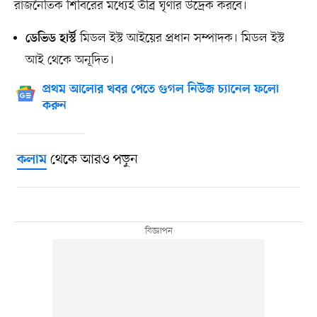
রাজনৈতিক শিবিরের মধ্যেই তীব্র ঘৃণার উদ্রেক করবে।
মিডল ইস্ট আইয়ের প্রধান সম্পাদক। মিডল ইস্ট
ডেভিড হার্স্ট
আই থেকে অনূদিত।
প্রথম আলোর খবর পেতে গুগল নিউজ চ্যানেল ফলো
করুন
থেকে আরও পড়ুন
কলাম