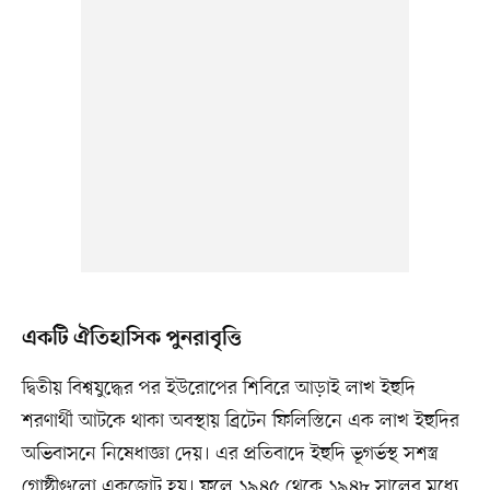
একটি ঐতিহাসিক পুনরাবৃত্তি
দ্বিতীয় বিশ্বযুদ্ধের পর ইউরোপের শিবিরে আড়াই লাখ ইহুদি
শরণার্থী আটকে থাকা অবস্থায় ব্রিটেন ফিলিস্তিনে এক লাখ ইহুদির
অভিবাসনে নিষেধাজ্ঞা দেয়। এর প্রতিবাদে ইহুদি ভূগর্ভস্থ সশস্ত্র
গোষ্ঠীগুলো একজোট হয়। ফলে ১৯৪৫ থেকে ১৯৪৮ সালের মধ্যে