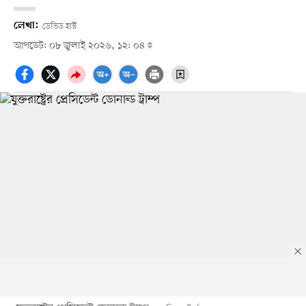
লেখা:
ডেভিড হার্স্ট
আপডেট: ০৮ জুলাই ২০২৬, ১২: ০৪