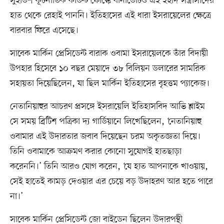
সুইডিশ কূটনীতিক কাউন্ট ফোল্কে বার্নাডোটও এই ইহুদি সন্ত্রাসীদের
হাত থেকে রেহাই পাননি। ইতিহাসের এই ধারা ইসরায়েলের ক্ষেত্রে
বারবার ফিরে এসেছে।
সাবেক মার্কিন প্রেসিডেন্ট বারাক ওবামা ইসরায়েলকে তাঁর বিদায়ী
উপহার হিসেবে ১০ বছর মেয়াদে ৩৮ বিলিয়ন ডলারের সামরিক
সহায়তা দিয়েছিলেন, যা ছিল মার্কিন ইতিহাসের বৃহত্তম প্যাকেজ।
নেতানিয়াহুর আচরণ প্রসঙ্গে ইসরায়েলি ইতিহাসবিদ আভি শ্লাইম
সে সময় ব্রিটিশ পত্রিকা দ্য গার্ডিয়ানে লিখেছিলেন, ‘নেতানিয়াহু
ওবামার এই উদারতার জবাব দিয়েছেন চরম অকৃতজ্ঞতা দিয়ে।
তিনি ওবামাকে আক্রমণ করার কোনো সুযোগই হাতছাড়া
করেননি।’ তিনি আরও যোগ করেন, ‘যে হাত আপনাকে খাওয়ায়,
সেই হাতেই কামড় দেওয়ার এর চেয়ে বড় উদাহরণ আর হতে পারে
না।’
সাবেক মার্কিন প্রেসিডেন্ট জো বাইডেন ছিলেন উদারপন্থী