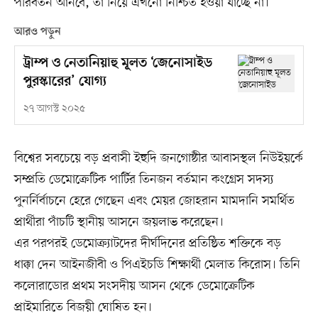
পরিবর্তন আনবে, তা নিয়ে এখনো নিশ্চিত হওয়া যাচ্ছে না।
আরও পড়ুন
ট্রাম্প ও নেতানিয়াহু মূলত ‘জেনোসাইড
পুরস্কারের’ যোগ্য
২৭ আগস্ট ২০২৫
বিশ্বের সবচেয়ে বড় প্রবাসী ইহুদি জনগোষ্ঠীর আবাসস্থল নিউইয়র্কে
সম্প্রতি ডেমোক্রেটিক পার্টির তিনজন বর্তমান কংগ্রেস সদস্য
পুনর্নির্বাচনে হেরে গেছেন এবং মেয়র জোহরান মামদানি সমর্থিত
প্রার্থীরা পাঁচটি স্থানীয় আসনে জয়লাভ করেছেন।
এর পরপরই ডেমোক্র্যাটদের দীর্ঘদিনের প্রতিষ্ঠিত শক্তিকে বড়
ধাক্কা দেন আইনজীবী ও পিএইচডি শিক্ষার্থী মেলাত কিরোস। তিনি
কলোরাডোর প্রথম সংসদীয় আসন থেকে ডেমোক্রেটিক
প্রাইমারিতে বিজয়ী ঘোষিত হন।