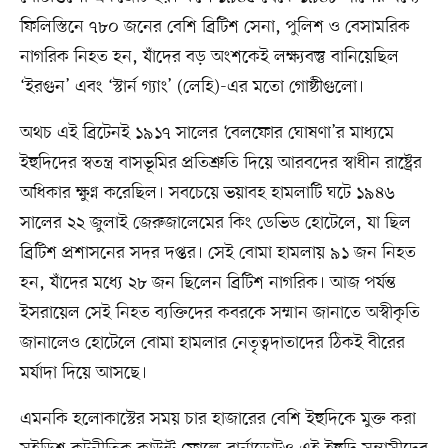
ফিলিস্তিনে ৭৮০ জনের বেশি ব্রিটিশ সেনা, পুলিশ ও বেসামরিক
নাগরিক নিহত হন, যাঁদের বড় অংশকেই লক্ষ্যবস্তু বানিয়েছিল
‘ইরগুন’ এবং ‘স্টার্ন গ্যাং’ (লেহি)-এর মতো গোষ্ঠীগুলো।
অথচ এই ব্রিটেনই ১৯১৭ সালের ‘বেলফোর ঘোষণা’র মাধ্যমে
ইহুদিদের স্বতন্ত্র বাসভূমির প্রতিশ্রুতি দিয়ে আরবদের স্বাধীন রাষ্ট্রের
অধিকার ক্ষুণ্ন করেছিল। সবচেয়ে ভয়াবহ হামলাটি ঘটে ১৯৪৬
সালের ২২ জুলাই জেরুজালেমের কিং ডেভিড হোটেলে, যা ছিল
ব্রিটিশ প্রশাসনের সদর দপ্তর। সেই বোমা হামলায় ৯১ জন নিহত
হন, যাঁদের মধ্যে ২৮ জন ছিলেন ব্রিটিশ নাগরিক। আজ পর্যন্ত
ইসরায়েল সেই নিহত ব্যক্তিদের কবরকে সম্মান জানাতে অস্বীকৃতি
জানালেও হোটেলে বোমা হামলার নেতৃত্বদাতাদের ঠিকই বীরের
মর্যাদা দিয়ে আসছে।
এমনকি হলোকাস্টের সময় চার হাজারের বেশি ইহুদিকে মুক্ত করা