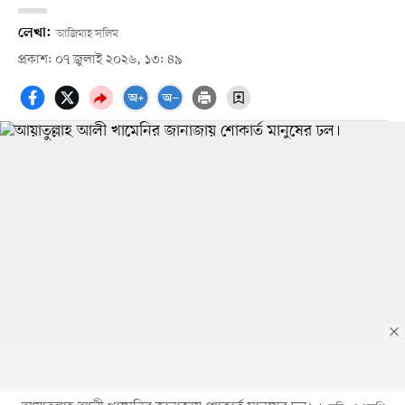
লেখা:
আজিমাহ সলিম
প্রকাশ: ০৭ জুলাই ২০২৬, ১৩: ৪৯