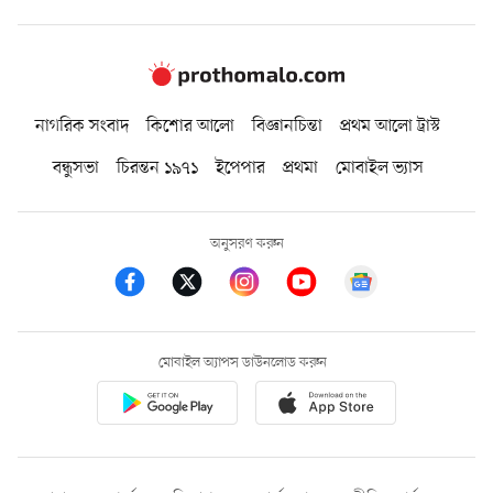
নাগরিক সংবাদ
কিশোর আলো
বিজ্ঞানচিন্তা
প্রথম আলো ট্রাস্ট
বন্ধুসভা
চিরন্তন ১৯৭১
ইপেপার
প্রথমা
মোবাইল ভ্যাস
অনুসরণ করুন
মোবাইল অ্যাপস ডাউনলোড করুন