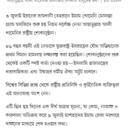
আয়াতুল্লাহ আলী খামেনির জানাজায় শোকার্ত মানুষের ঢল।
ছবি: এএফপি
৩ জুলাই ইরানের রাজধানী তেহরানে ইমাম খোমেনি মোসাল্লা
গ্র্যান্ড মসজিদে শুরু হয় নিহত সর্বোচ্চ নেতা আয়াতুল্লাহ আলী
খামেনির রাষ্ট্রীয় শোকানুষ্ঠান।
৮৬ বছর বয়সী এই নেতাকে যুক্তরাষ্ট্র-ইসরায়েল যৌথ অভিযানের
প্রথম বিমান হামলায় লক্ষ্যবস্তু করা হয়েছিল। শোকানুষ্ঠানের শুরু
থেকেই একটি স্পষ্ট বার্তা দেওয়া হয়—ইসলামি প্রজাতন্ত্রের
ধারাবাহিকতা এবং উম্মাহর ধর্মীয় ঐক্য অটুট থাকবে।
বিশ্বের বিভিন্ন প্রান্ত থেকে রাষ্ট্রীয় প্রতিনিধি ও কূটনৈতিক ব্যক্তিত্বরা
এই জানাজায় অংশ নেন।
এটি ছিল ছয় দিনের এক দীর্ঘ যাত্রার সূচনা, যা কোম, নাজাফ ও
কারবালা অতিক্রম করে ৯ জুলাই মাশহাদের ইমাম রেজা দরগাহে
দাফনের মাধ্যমে শেষ হওয়ার কথা।