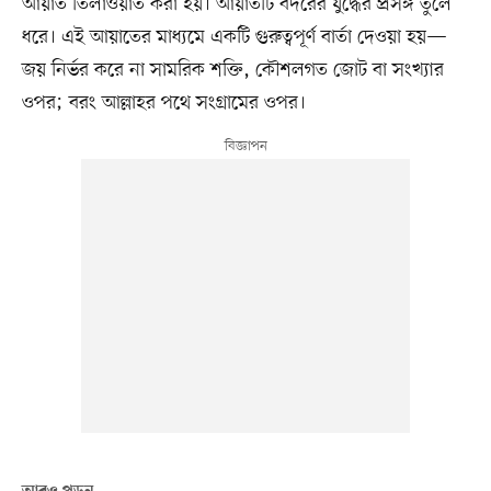
আয়াত তিলাওয়াত করা হয়। আয়াতটি বদরের যুদ্ধের প্রসঙ্গ তুলে
ধরে। এই আয়াতের মাধ্যমে একটি গুরুত্বপূর্ণ বার্তা দেওয়া হয়—
জয় নির্ভর করে না সামরিক শক্তি, কৌশলগত জোট বা সংখ্যার
ওপর; বরং আল্লাহর পথে সংগ্রামের ওপর।