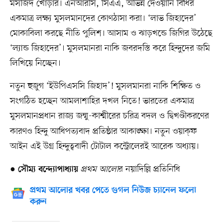
মসজিদ খোঁড়ার। এনআরসি, সিএএ, অভিন্ন দেওয়ানি বিধির
একমাত্র লক্ষ্য মুসলমানদের কোণঠাসা করা। ‘লাভ জিহাদের’
মোকাবিলা করছে নীতি পুলিশ। আসাম ও ঝাড়খন্ডে জিগির উঠেছে
‘ল্যান্ড জিহাদের’। মুসলমানরা নাকি জবরদস্তি করে হিন্দুদের জমি
লিখিয়ে নিচ্ছেন।
নতুন হুজুগ ‘ইউপিএসসি জিহাদ’! মুসলমানরা নাকি শিক্ষিত ও
সংগঠিত হচ্ছেন আমলাশাহির দখল নিতে! ভারতের একমাত্র
মুসলমানপ্রধান রাজ্য জম্মু-কাশ্মীরের
চরিত্র বদল ও দ্বিখণ্ডীকরণের
কারণও হিন্দু আধিপত্যবাদ প্রতিষ্ঠার আকাঙ্ক্ষা। নতুন ওয়াক্‌ফ
আইন এই উগ্র হিন্দুত্ববাদী টোটাল কন্ট্রোলেরই আরেক অধ্যায়।
●
প্রথম আলো
র নয়াদিল্লি প্রতিনিধি
সৌম্য বন্দ্যোপাধ্যায়
প্রথম আলোর খবর পেতে গুগল নিউজ চ্যানেল ফলো
করুন