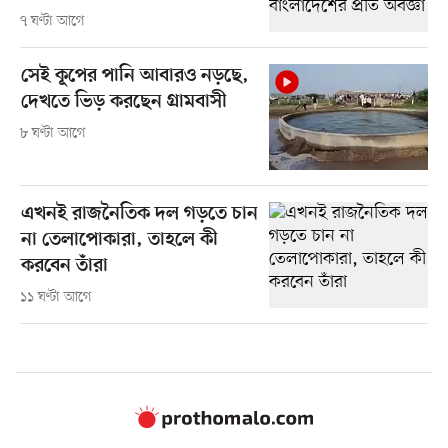
৭ ঘণ্টা আগে
সেই কূপের পানি আবারও নড়ছে,
দেখতে ভিড় করছেন গ্রামবাসী
৮ ঘণ্টা আগে
এখনই রাজনৈতিক দল গড়তে চান
না তেলাপোকারা, তাহলে কী
করবেন তাঁরা
১১ ঘণ্টা আগে