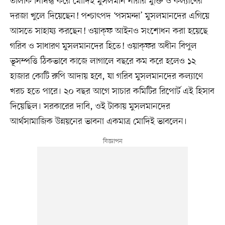
তালাক নিষিদ্ধ করে মোদিই মুসলমান নারীর মুক্তি ও কল্যাণের
দরজা খুলে দিয়েছেন! পশ্চাৎপদ ‘পসমন্দা’ মুসলমানদের এগিয়ে
আসতে সাহায্য করছেন! ওয়াক্‌ফ আইনও সংশোধন করা হয়েছে
গরিব ও সাধারণ মুসলমানদের হিতে! ওয়াক্‌ফর অধীন বিপুল
ভূসম্পত্তি ঠিকভাবে কাজে লাগালে বছরে কম করে হলেও ১২
হাজার কোটি রুপি আদায় হবে, যা গরিব মুসলমানদের কল্যাণে
খরচ হতে পারে। ২০ বছর আগে সাচার কমিটির রিপোর্ট এই হিসাব
দিয়েছিল। সরকারের দাবি, ওই টাকায় মুসলমানদের
আর্থসামাজিক উন্নয়নের ভাবনা একমাত্র মোদিই ভাবলেন।