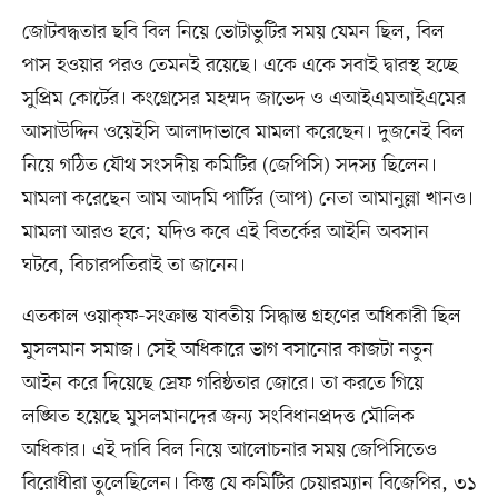
জোটবদ্ধতার ছবি বিল নিয়ে ভোটাভুটির সময় যেমন ছিল, বিল
পাস হওয়ার পরও তেমনই রয়েছে। একে একে সবাই দ্বারস্থ হচ্ছে
সুপ্রিম কোর্টের। কংগ্রেসের মহম্মদ জাভেদ ও এআইএমআইএমের
আসাউদ্দিন ওয়েইসি আলাদাভাবে মামলা করেছেন। দুজনেই বিল
নিয়ে গঠিত যৌথ সংসদীয় কমিটির (জেপিসি) সদস্য ছিলেন।
মামলা করেছেন আম আদমি পার্টির (আপ) নেতা আমানুল্লা খানও।
মামলা আরও হবে; যদিও কবে এই বিতর্কের আইনি অবসান
ঘটবে, বিচারপতিরাই তা জানেন।
এতকাল ওয়াক্‌ফ-সংক্রান্ত যাবতীয় সিদ্ধান্ত গ্রহণের অধিকারী ছিল
মুসলমান সমাজ। সেই অধিকারে ভাগ বসানোর কাজটা নতুন
আইন করে দিয়েছে স্রেফ গরিষ্ঠতার জোরে। তা করতে গিয়ে
লঙ্ঘিত হয়েছে মুসলমানদের জন্য সংবিধানপ্রদত্ত মৌলিক
অধিকার। এই দাবি বিল নিয়ে আলোচনার সময় জেপিসিতেও
বিরোধীরা তুলেছিলেন। কিন্তু যে কমিটির চেয়ারম্যান বিজেপির, ৩১