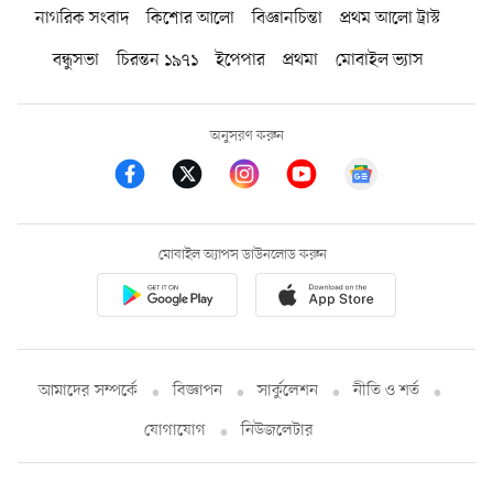
নাগরিক সংবাদ
কিশোর আলো
বিজ্ঞানচিন্তা
প্রথম আলো ট্রাস্ট
বন্ধুসভা
চিরন্তন ১৯৭১
ইপেপার
প্রথমা
মোবাইল ভ্যাস
অনুসরণ করুন
মোবাইল অ্যাপস ডাউনলোড করুন
আমাদের সম্পর্কে
বিজ্ঞাপন
সার্কুলেশন
নীতি ও শর্ত
যোগাযোগ
নিউজলেটার