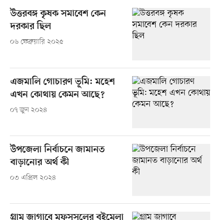
উত্তরবঙ্গ কৃষক সমাবেশ কেন
দরকার ছিল
০৬ ফেব্রুয়ারি ২০২৫
এজমালি গোচারণ ভূমি: মহেশ
এখন কোথায় কেমন আছে?
০৭ জুন ২০২৪
উপজেলা নির্বাচনে জামানত
বাড়ানোর অর্থ কী
০৩ এপ্রিল ২০২৪
গ্রাম জাগাবে মফস্‌সলের বইমেলা