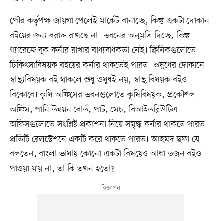
পৌর কর্তৃপক্ষ জায়গা পেলেই মার্কেট বানাচ্ছে, কিন্তু একটা দোকান
বইয়ের জন্য বরাদ্দ রাখছে না। ভবনের অনুমতি দিচ্ছে, কিন্তু
গ্যারেজে বুক কর্নার রাখার বাধ্যবাধকতা নেই। ক্লিনিকগুলোতে
চিকিৎসাবিষয়ক বইয়ের কর্নার থাকতেই পারত। ওষুধের দোকানে
স্বাস্থ্যবিষয়ক বই থাকলে শুধু ওষুধই নয়, স্বাস্থ্যবিষয়ক বইও
বিকোবে। কৃষি অফিসের ভবনগুলোতে কৃষিবিষয়ক, প্রকৌশল
অফিস, পানি উন্নয়ন বোর্ড, পাট, সেচ, বিআইডব্লিউটিএ
অফিসগুলোতে সংশ্লিষ্ট প্রকাশনা নিয়ে সমৃদ্ধ কর্নার থাকতে পারত।
প্রতিটি রেলস্টেশনে একটি করে থাকতে পারত। আহমদ ছফা যে
বলতেন, বাংলা ভাষায় কোনো একটা বিষয়েও আধা ডজন বইও
পাওয়া যায় না, তা কি তখন হতো?