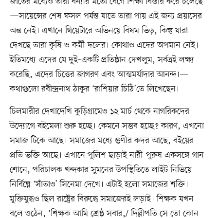
জাতের মধ্যেও তারা বন্যার মতো বেগে শিক্ষা বিস্তার করে চলেছে
—সায়েন্সের শেষ ফসল পর্যন্ত যাতে তারা পায় এই জন্য প্রয়াসের
অন্ত নেই। এখানে থিয়েটারে অভিনয়ে বিষম ভিড়, কিন্তু যারা
দেখছে তারা কৃষি ও কর্মী দলের। কোথাও এদের অপমান নেই।
ইতিমধ্যে এদের যে দুই-একটি প্রতিষ্ঠান দেখলুম, সর্বত্রই লক্ষ্য
করেছি, এদের চিত্তের জাগরণ এবং আত্মমর্যাদার আনন্দ।—
কথাগুলো রবীন্দ্রনাথ ঠাকুর ‘রাশিয়ার চিঠি’তে লিখেছেন।
চিলমারীর দেখাদেখি কুড়িগ্রামেও ১২ মার্চ থেকে নাগরিকদের
উদ্যোগে বইমেলা শুরু হচ্ছে। কেমনে সম্ভব হচ্ছে? কারণ, এখনো
সমাজ টিকে আছে। সমাজের মধ্যে গুণীর কদর আছে, বইয়ের
প্রতি ভক্তি আছে। এখানে পুলিশ ছাড়াই নারী-পুরুষ একসঙ্গে গান
শোনে, পরিচালক খন্দকার সুমনের উপস্থিতিতে লাইট নিভিয়ে
নির্বিঘ্নে ‘সাঁতাও’ সিনেমা দেখে। এটাই হলো সমাজের শক্তি।
মুক্তিযুদ্ধও ছিল রাষ্ট্রের বিরুদ্ধে সমাজেরই লড়াই। শিক্ষক যখন
বলে ওঠেন, ‘শিক্ষক আমি শ্রেষ্ঠ সবার,/ দিল্লীপতি সে তো কোন