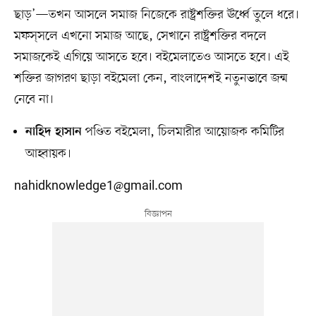
ছাড়’—তখন আসলে সমাজ নিজেকে রাষ্ট্রশক্তির ঊর্ধ্বে তুলে ধরে।
মফস্‌সলে এখনো সমাজ আছে, সেখানে রাষ্ট্রশক্তির বদলে
সমাজকেই এগিয়ে আসতে হবে। বইমেলাতেও আসতে হবে। এই
শক্তির জাগরণ ছাড়া বইমেলা কেন, বাংলাদেশই নতুনভাবে জন্ম
নেবে না।
পণ্ডিত বইমেলা, চিলমারীর আয়োজক কমিটির
নাহিদ হাসান
আহ্বায়ক।
nahidknowledge1@gmail.com