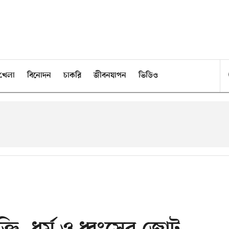
খেলা
বিনোদন
চাকরি
জীবনযাপন
ভিডিও