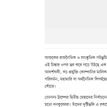
আজকের রাজনৈতিক ও সাংস্কৃতিক পটভূমিতে
এই চিন্তার ওপর ভর করে গড়ে উঠছে এক ব
আদর্শবাদী, বড় প্রযুক্তি কোম্পানির মা
পরিবর্তন, মহামারি বা অর্থনৈতিক বিপর্
খোঁজে।
ডোনাল্ড ট্রাম্পের দ্বিতীয় মেয়াদের নির্ব
মতো ধনকুবেররা। তাঁদের দৃষ্টিভঙ্গি এ র