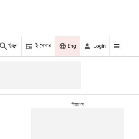
খুঁজুন
ই-পেপার
Login
Eng