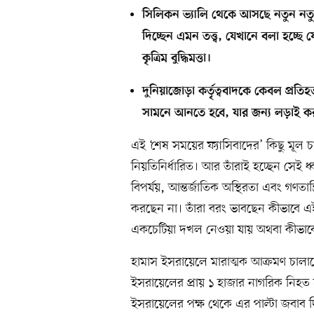
সিলিকন ভ্যালি থেকে আসছে নতুন নতুন তত
দিচ্ছেন এমন তত্ত্ব, যেখানে বলা হচ্ছে
কৃত্রিম বুদ্ধিমত্তা।
দুনিয়াজোড়া কর্তৃত্ববাদকে কেবল প্রত
সামনে আনতে হবে, যার জন্য লড়াই করা য
এই ‘শেষ সময়ের ফ্যাসিবাদের’ কিছু মূল 
নিয়তিনির্ধারিত। আর তাঁরাই হচ্ছেন সেই ধ
বিপর্যয়, আন্তর্জাতিক অস্থিরতা এবং গণতান্
করছেন না। তাঁরা বরং ভাবছেন কীভাবে এই ধ
একচেটিয়া দখল নেওয়া যায় অথবা কীভাব
হামাস ইসরায়েলে মারাত্মক আক্রমণ চালালে
ইসরায়েলের প্রায় ১ হাজার নাগরিক নিহ
ইসরায়েলের পক্ষ থেকে এর পাল্টা জবাব