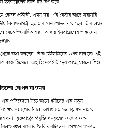
যরা ইসরায়েলের নীতি নির্ধারণ করে।
জোট যে কেবল প্রতীকী, এমন নয়। এই মৈত্রীর আছে সরাসরি
িরাপত্তামন্ত্রী ইতামার বেন গেভির বলেছেন, তাঁর লক্ষ্য
েকে চলে যেতে উৎসাহিত করা। আবার ইসরায়েলের ডাক দেন
েওয়ার।
ষ্টিভঙ্গি থেকে কথা বলছেন। তাঁরা ফিলিস্তিনের ওপর চালানো এই
িত এক কাজ হিসেবে। এই হিসেবেই তাঁদের কাছে কোনো শিশু
টিপতিদের গোপন বাংকার
িত এক প্রতিবেদনে উঠে আসে ধনীদের এক নতুন
পারিং ফর দ্য সুপার রিচ।‘ অর্থাৎ সমাজে বড় ধস নামলে
পনা। যুক্তরাষ্ট্রের প্রযুক্তি ধনকুবের ও হেজ ফান্ড
য়ে বিলাসবহুল বাংকার তৈরি করছিলেন। সেখানে থাকছে