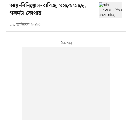
আয়–বিনিয়োগ–বাণিজ্য থমকে আছে,
গলদটা কোথায়
৩০ অক্টোবর ২০২৫