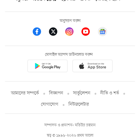
অনুসরণ করুন
মোবাইল অ্যাপস ডাউনলোড করুন
আমাদের সম্পর্কে
বিজ্ঞাপন
সার্কুলেশন
নীতি ও শর্ত
যোগাযোগ
নিউজলেটার
সম্পাদক ও প্রকাশক: মতিউর রহমান
স্বত্ব © ১৯৯৮-২০২৬ প্রথম আলো