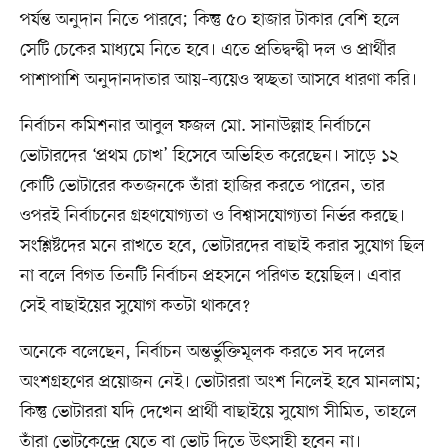
পর্যন্ত অনুদান নিতে পারবে; কিন্তু ৫০ হাজার টাকার বেশি হলে
সেটি চেকের মাধ্যমে নিতে হবে। এতে প্রতিদ্বন্দ্বী দল ও প্রার্থীর
পাশাপাশি অনুদানদাতার আয়–ব্যয়েও স্বচ্ছতা আসবে ধারণা করি।
নির্বাচন কমিশনার আবুল ফজল মো. সানাউল্লাহ নির্বাচনে
ভোটারদের ‘প্রথম চোখ’ হিসেবে অভিহিত করেছেন। সাড়ে ১২
কোটি ভোটারের কতজনকে তাঁরা হাজির করতে পারেন, তার
ওপরই নির্বাচনের গ্রহণযোগ্যতা ও বিশ্বাসযোগ্যতা নির্ভর করছে।
সংশ্লিষ্টদের মনে রাখতে হবে, ভোটারদের বাছাই করার সুযোগ ছিল
না বলে বিগত তিনটি নির্বাচন প্রহসনে পরিণত হয়েছিল। এবার
সেই বাছাইয়ের সুযোগ কতটা থাকবে?
অনেকে বলেছেন, নির্বাচন অন্তর্ভুক্তিমূলক করতে সব দলের
অংশগ্রহণের প্রয়োজন নেই। ভোটাররা অংশ নিলেই হবে মানলাম;
কিন্তু ভোটাররা যদি দেখেন প্রার্থী বাছাইয়ে সুযোগ সীমিত, তাহলে
তাঁরা ভোটকেন্দ্রে যেতে বা ভোট দিতে উৎসাহী হবেন না।