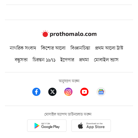
নাগরিক সংবাদ
কিশোর আলো
বিজ্ঞানচিন্তা
প্রথম আলো ট্রাস্ট
বন্ধুসভা
চিরন্তন ১৯৭১
ইপেপার
প্রথমা
মোবাইল ভ্যাস
অনুসরণ করুন
মোবাইল অ্যাপস ডাউনলোড করুন