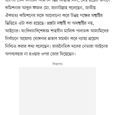
এরপর কেন নির্বাচন কমিশন ভিন্ন সিদ্ধান্ত নিল, সেই প্রশ্নের জবাবে
কমিশনার আবুল ফজল মো. সানাউল্লাহ বলেছেন, জাতীয়
ঐকমত্য কমিশনের সঙ্গে আলোচনা করে উভয় পক্ষের সন্তুষ্টির
ভিত্তিতে এটা করা হয়েছে। প্রশ্নটা সন্তুষ্টি বা অসন্তুষ্টির নয়,
আইনের। সংবিধানবিশেষজ্ঞ শাহদীন মালিক পলাতক আসামিদের
নির্বাচনে অযোগ্য ঘোষণার প্রস্তাব সমর্থন করে ন্যায্য প্রয়োগ
নিশ্চিত করার কথা বলেছেন। রাজনৈতিক দলের নেতারা আইনের
অপব্যবহার না হওয়ার ওপর জোর দিয়েছেন।