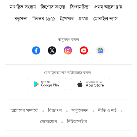
নাগরিক সংবাদ
কিশোর আলো
বিজ্ঞানচিন্তা
প্রথম আলো ট্রাস্ট
বন্ধুসভা
চিরন্তন ১৯৭১
ইপেপার
প্রথমা
মোবাইল ভ্যাস
অনুসরণ করুন
মোবাইল অ্যাপস ডাউনলোড করুন
আমাদের সম্পর্কে
বিজ্ঞাপন
সার্কুলেশন
নীতি ও শর্ত
যোগাযোগ
নিউজলেটার